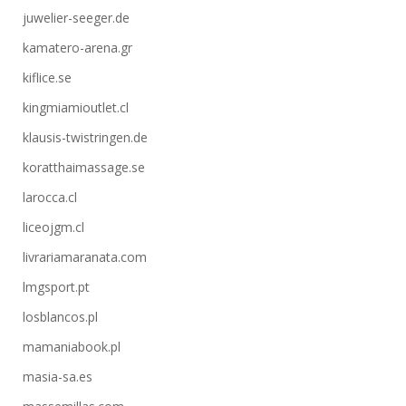
juwelier-seeger.de
kamatero-arena.gr
kiflice.se
kingmiamioutlet.cl
klausis-twistringen.de
koratthaimassage.se
larocca.cl
liceojgm.cl
livrariamaranata.com
lmgsport.pt
losblancos.pl
mamaniabook.pl
masia-sa.es