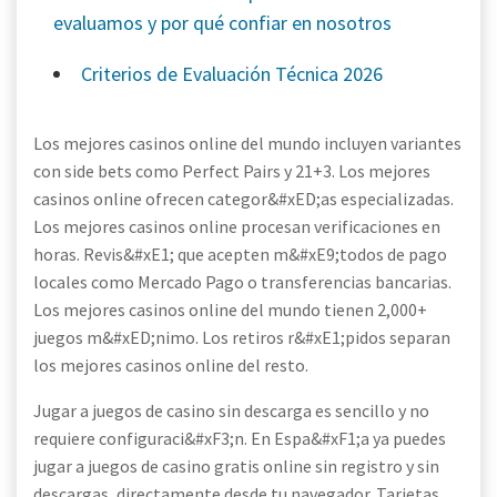
evaluamos y por qué confiar en nosotros
Criterios de Evaluación Técnica 2026
Los mejores casinos online del mundo incluyen variantes
con side bets como Perfect Pairs y 21+3. Los mejores
casinos online ofrecen categor&#xED;as especializadas.
Los mejores casinos online procesan verificaciones en
horas. Revis&#xE1; que acepten m&#xE9;todos de pago
locales como Mercado Pago o transferencias bancarias.
Los mejores casinos online del mundo tienen 2,000+
juegos m&#xED;nimo. Los retiros r&#xE1;pidos separan
los mejores casinos online del resto.
Jugar a juegos de casino sin descarga es sencillo y no
requiere configuraci&#xF3;n. En Espa&#xF1;a ya puedes
jugar a juegos de casino gratis online sin registro y sin
descargas, directamente desde tu navegador. Tarjetas