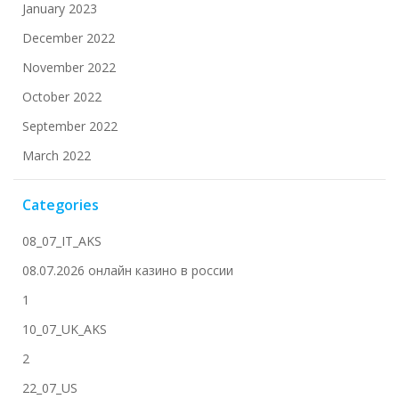
January 2023
December 2022
November 2022
October 2022
September 2022
March 2022
Categories
08_07_IT_AKS
08.07.2026 онлайн казино в россии
1
10_07_UK_AKS
2
22_07_US