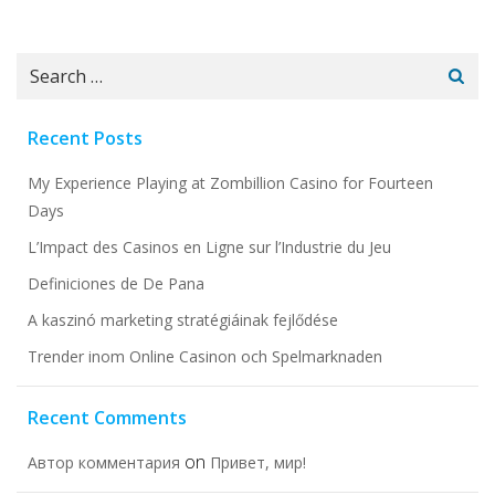
Search
for:
Recent Posts
My Experience Playing at Zombillion Casino for Fourteen
Days
L’Impact des Casinos en Ligne sur l’Industrie du Jeu
Definiciones de De Pana
A kaszinó marketing stratégiáinak fejlődése
Trender inom Online Casinon och Spelmarknaden
Recent Comments
on
Автор комментария
Привет, мир!