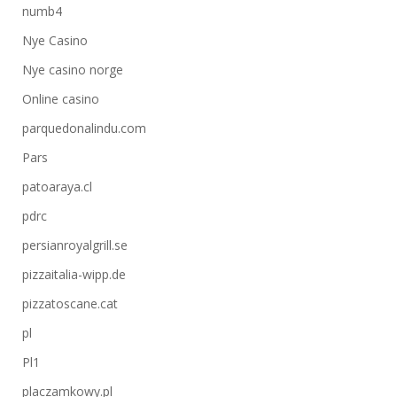
numb4
Nye Casino
Nye casino norge
Online casino
parquedonalindu.com
Pars
patoaraya.cl
pdrc
persianroyalgrill.se
pizzaitalia-wipp.de
pizzatoscane.cat
pl
Pl1
placzamkowy.pl