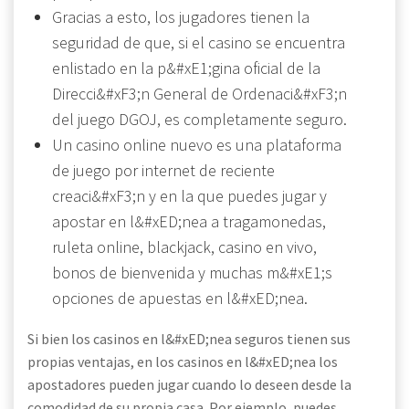
Gracias a esto, los jugadores tienen la
seguridad de que, si el casino se encuentra
enlistado en la p&#xE1;gina oficial de la
Direcci&#xF3;n General de Ordenaci&#xF3;n
del juego DGOJ, es completamente seguro.
Un casino online nuevo es una plataforma
de juego por internet de reciente
creaci&#xF3;n y en la que puedes jugar y
apostar en l&#xED;nea a tragamonedas,
ruleta online, blackjack, casino en vivo,
bonos de bienvenida y muchas m&#xE1;s
opciones de apuestas en l&#xED;nea.
Si bien los casinos en l&#xED;nea seguros tienen sus
propias ventajas, en los casinos en l&#xED;nea los
apostadores pueden jugar cuando lo deseen desde la
comodidad de su propia casa. Por ejemplo, puedes