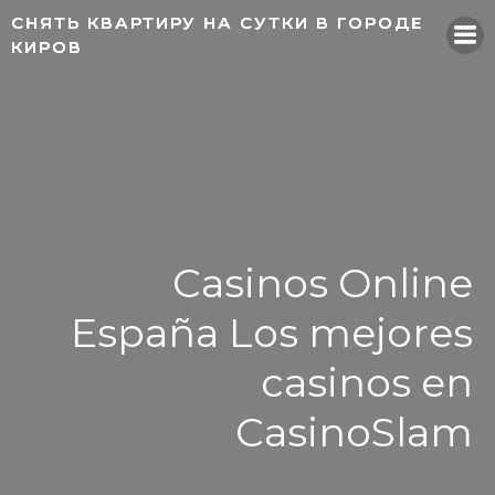
Skip
СНЯТЬ КВАРТИРУ НА СУТКИ В ГОРОДЕ
СНЯТЬ КВАРТИРУ НА СУТКИ В ГОРОДЕ
to
КИРОВ
КИРОВ
content
Casinos Online
España Los mejores
casinos en
CasinoSlam