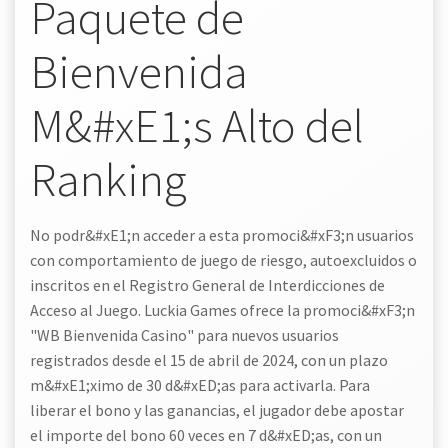
Paquete de
Bienvenida
M&#xE1;s Alto del
Ranking
No podr&#xE1;n acceder a esta promoci&#xF3;n usuarios
con comportamiento de juego de riesgo, autoexcluidos o
inscritos en el Registro General de Interdicciones de
Acceso al Juego. Luckia Games ofrece la promoci&#xF3;n
"WB Bienvenida Casino" para nuevos usuarios
registrados desde el 15 de abril de 2024, con un plazo
m&#xE1;ximo de 30 d&#xED;as para activarla. Para
liberar el bono y las ganancias, el jugador debe apostar
el importe del bono 60 veces en 7 d&#xED;as, con un