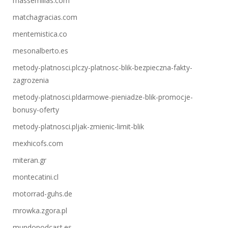
massemillas.com
matchagracias.com
mentemistica.co
mesonalberto.es
metody-platnosci.plczy-platnosc-blik-bezpieczna-fakty-
zagrozenia
metody-platnosci.pldarmowe-pieniadze-blik-promocje-
bonusy-oferty
metody-platnosci.pljak-zmienic-limit-blik
mexhicofs.com
miteran.gr
montecatini.cl
motorrad-guhs.de
mrowka.zgora.pl
mundopodcast.es