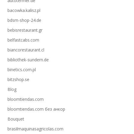
autotermer.de
bacowka.kalisz.pl
bdsm-shop-24.de
bebisrestaurant.gr
belfastcabs.com
biancorestaurant.cl
bibliothek-sundern.de
binetics.com.pl
bitzshop.se
Blog
bloomtiendas.com
bloomtiendas.com без анкор
Bouquet
brasilmaquinasagricolas.com