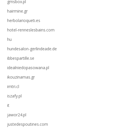
gmsbox.pl
hairmine.gr
herbolarioqueti.es
hotel-renneslesbains.com
hu
hundesalon-gerlindeade.de
ibbespartille.se
idealniedopasowana.pl
ikouzinamas.gr
imtri.cl
iszafy.pl
it
jawor24.pl
justedespoutines.com