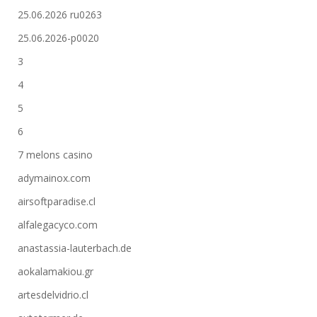
25.06.2026 ru0263
25.06.2026-p0020
3
4
5
6
7 melons casino
adymainox.com
airsoftparadise.cl
alfalegacyco.com
anastassia-lauterbach.de
aokalamakiou.gr
artesdelvidrio.cl