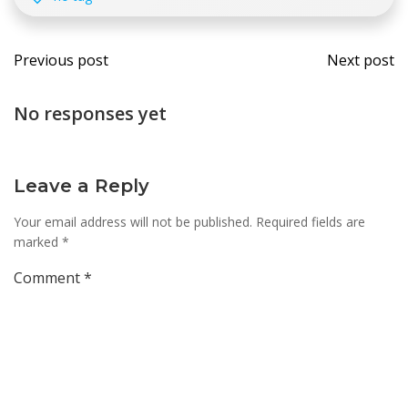
Post
Post
Previous post
Next post
navigation
navi
No responses yet
Leave a Reply
Your email address will not be published.
Required fields are
marked
*
Comment
*