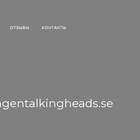
ОТЗЫВЫ
ОТЗЫВЫ
КОНТАКТЫ
КОНТАКТЫ
ongentalkingheads.se