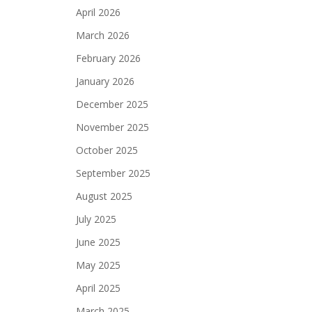
April 2026
March 2026
February 2026
January 2026
December 2025
November 2025
October 2025
September 2025
August 2025
July 2025
June 2025
May 2025
April 2025
March 2025