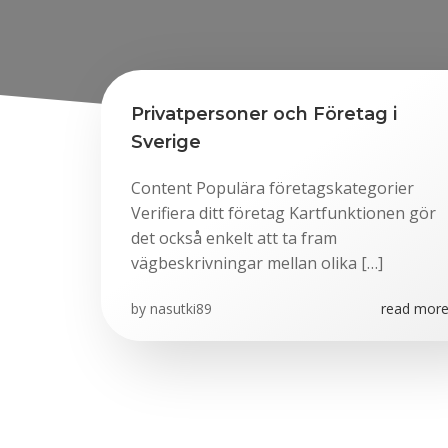
Privatpersoner och Företag i
Sverige
Content Populära företagskategorier
Verifiera ditt företag Kartfunktionen gör
det också enkelt att ta fram
vägbeskrivningar mellan olika […]
by
nasutki89
read more.