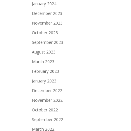
January 2024
December 2023
November 2023
October 2023
September 2023
August 2023
March 2023
February 2023
January 2023
December 2022
November 2022
October 2022
September 2022
March 2022