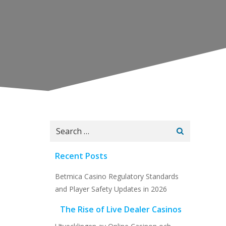
Search
for:
Recent Posts
Betmica Casino Regulatory Standards
and Player Safety Updates in 2026
The Rise of Live Dealer Casinos