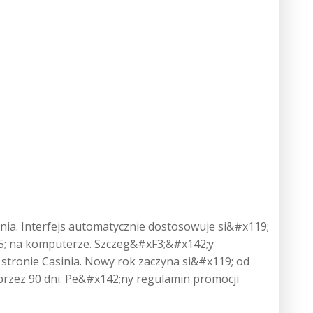
nia. Interfejs automatycznie dostosowuje si&#x119;
; na komputerze. Szczeg&#xF3;&#x142;y
stronie Casinia. Nowy rok zaczyna si&#x119; od
rzez 90 dni. Pe&#x142;ny regulamin promocji