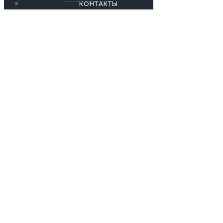
КОНТАКТЫ