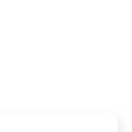
Oficjalna strona w Polsce