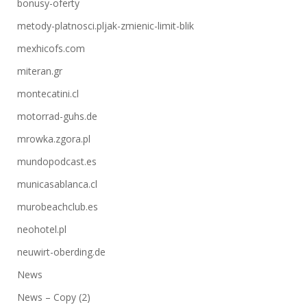
bonusy-oferty
metody-platnosci.pljak-zmienic-limit-blik
mexhicofs.com
miteran.gr
montecatini.cl
motorrad-guhs.de
mrowka.zgora.pl
mundopodcast.es
municasablanca.cl
murobeachclub.es
neohotel.pl
neuwirt-oberding.de
News
News – Copy (2)