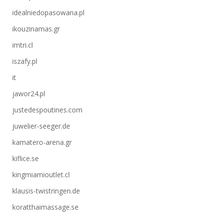
idealniedopasowana.pl
ikouzinamas.gr
imtri.cl
iszafy.pl
it
jawor24.pl
justedespoutines.com
juwelier-seeger.de
kamatero-arena.gr
kiflice.se
kingmiamioutlet.cl
klausis-twistringen.de
koratthaimassage.se