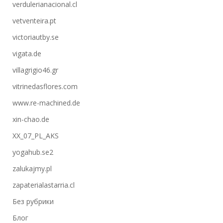
verdulerianacional.cl
vetventeira.pt
victoriautby.se
vigata.de
villagrigio46.gr
vitrinedasflores.com
www.re-machined.de
xin-chao.de
XX_07_PL_AKS
yogahub.se2
zalukajmy.pl
zapaterialastarria.cl
Без рубрики
Блог