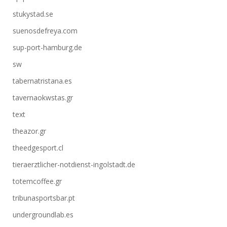
stukystad.se
suenosdefreya.com
sup-port-hamburg.de
sw
tabernatristana.es
tavernaokwstas.gr
text
theazor.gr
theedgesport.cl
tieraerztlicher-notdienst-ingolstadt.de
totemcoffee.gr
tribunasportsbar.pt
undergroundlab.es