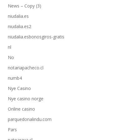
News – Copy (3)
niudalia.es
niudalia.es2
niudalia.esbonosgiros-gratis
nl
No
notariapacheco.cl
numb4
Nye Casino
Nye casino norge
Online casino
parquedonalindu.com
Pars
patoaraya.cl