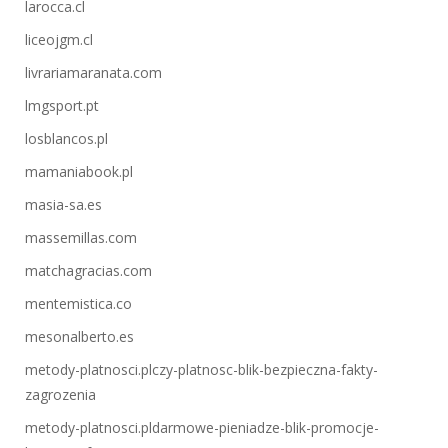
larocca.cl
liceojgm.cl
livrariamaranata.com
lmgsport.pt
losblancos.pl
mamaniabook.pl
masia-sa.es
massemillas.com
matchagracias.com
mentemistica.co
mesonalberto.es
metody-platnosci.plczy-platnosc-blik-bezpieczna-fakty-
zagrozenia
metody-platnosci.pldarmowe-pieniadze-blik-promocje-