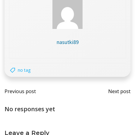
nasutki89
no tag
Post
Post
Previous post
Next post
navigation
navi
No responses yet
Leave a Reply