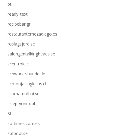
pt
ready_text
recipebar.gr
restaurantemezadiego.es
roslagsjord.se
salongentalkingheads.se
scentroid.cl
schwarze-hunde.de
scmonjasinglesas.cl
skarhamnthai.se
sklep-yonex.pl
Sl
softimes.com.es
spfpool.se