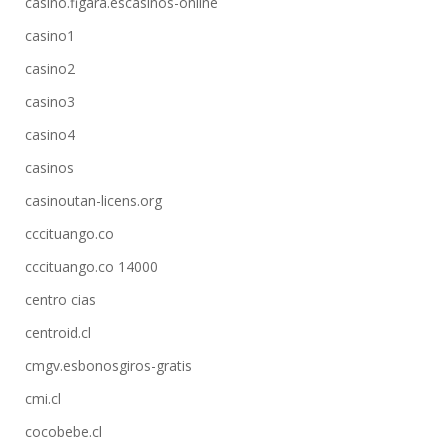
casino.figara.escasinos-online
casino1
casino2
casino3
casino4
casinos
casinoutan-licens.org
cccituango.co
cccituango.co 14000
centro cias
centroid.cl
cmgv.esbonosgiros-gratis
cmi.cl
cocobebe.cl