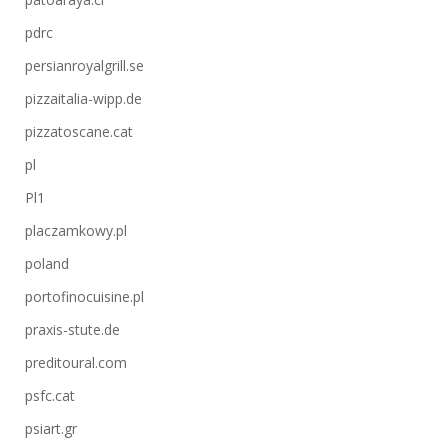
pdrc
persianroyalgrill.se
pizzaitalia-wipp.de
pizzatoscane.cat
pl
Pl1
placzamkowy.pl
poland
portofinocuisine.pl
praxis-stute.de
preditoural.com
psfc.cat
psiart.gr