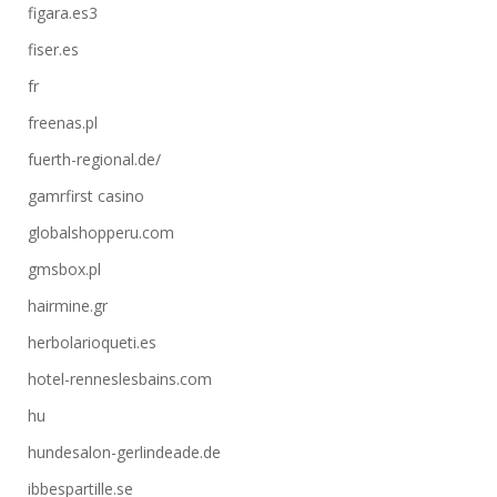
figara.es3
fiser.es
fr
freenas.pl
fuerth-regional.de/
gamrfirst casino
globalshopperu.com
gmsbox.pl
hairmine.gr
herbolarioqueti.es
hotel-renneslesbains.com
hu
hundesalon-gerlindeade.de
ibbespartille.se