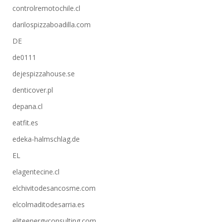
controlremotochile.cl
darilospizzaboadilla.com
DE
de0111
dejespizzahouse.se
denticover.pl
depana.cl
eatfit.es
edeka-halmschlag.de
EL
elagentecine.cl
elchivitodesancosme.com
elcolmaditodesarria.es
eliteenergyconsulting.com