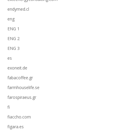
endymed.cl
eng
ENG 1
ENG 2
ENG 3
es
exoneit.de
fabacoffee.gr
farmhouselife.se
farospiraeus.gr
fi
fiaccho.com
figara.es