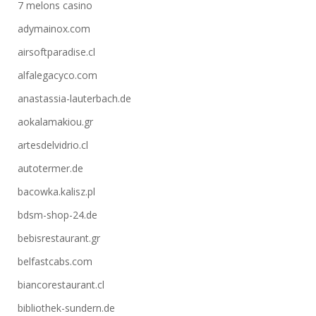
7 melons casino
adymainox.com
airsoftparadise.cl
alfalegacyco.com
anastassia-lauterbach.de
aokalamakiou.gr
artesdelvidrio.cl
autotermer.de
bacowka.kalisz.pl
bdsm-shop-24.de
bebisrestaurant.gr
belfastcabs.com
biancorestaurant.cl
bibliothek-sundern.de