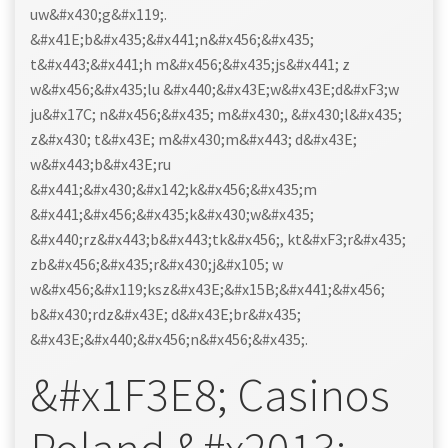
uw&#x430;g&#x119;.
&#x41E;b&#x435;&#x441;n&#x456;&#x435;
t&#x443;&#x441;h m&#x456;&#x435;js&#x441; z
w&#x456;&#x435;lu &#x440;&#x43E;w&#x43E;d&#xF3;w
ju&#x17C; n&#x456;&#x435; m&#x430;, &#x430;l&#x435;
z&#x430; t&#x43E; m&#x430;m&#x443; d&#x43E;
w&#x443;b&#x43E;ru
&#x441;&#x430;&#x142;k&#x456;&#x435;m
&#x441;&#x456;&#x435;k&#x430;w&#x435;
&#x440;rz&#x443;b&#x443;tk&#x456;, kt&#xF3;r&#x435;
zb&#x456;&#x435;r&#x430;j&#x105; w
w&#x456;&#x119;ksz&#x43E;&#x15B;&#x441;&#x456;
b&#x430;rdz&#x43E; d&#x43E;br&#x435;
&#x43E;&#x440;&#x456;n&#x456;&#x435;.
&#x1F3E8; Casinos