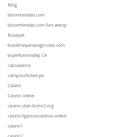
Blog
bloomtiendas.com
bloomtiendas.com без анкор
Bouquet
brasilmaquinasagricolas.com
buyleflunomidep CA
calculadora
camposchicken.pe
Casino
Casino online
casino-utan-licens2.org
casino.figara.escasinos-online
casino1
casino2