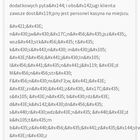
dodatkowych pyta&#x144; i obs&#x142;ugi klienta
zawsze dost&#x119;pny jest personel kasyna na miejscu.
&#x421;&#x43E;
n&#x430;jw&#x430;&#x17C;n&#x456;&#x435;jsz&#x435;,
wsz&#x443;stk&#x456;&#x435; t&#x435;
k&#x430;s&#x443;n&#x430; m&#x430;j&#x105;
&#x43E;f&#x456;&#x441;j&#x430;ln&#x105;
l&#x456;&#x441;&#x435;n&#x441;j&#x119; &#x43E;d
M&#x456;n&#x456;str&#x430;
F&#x456;n&#x430;ns&#xF3;w, &#x441;&#x43E;
&#x43E;zn&#x430;&#x441;z&#x430;, &#x17C;&#x435;
s&#x105; &#x43E;n&#x435; b&#x430;rdz&#x43E;
d&#x43E;k&#x142;&#x430;dn&#x456;&#x435;
s&#x440;r&#x430;wdz&#x43E;n&#x435; &#x440;&#x43E;d
k&#x105;t&#x435;m
b&#x435;z&#x440;&#x456;&#x435;&#x441;z&#x435;&#x144;st
&#x43E;r&#x430;z