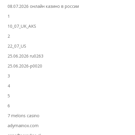
08.07.2026 онлайн казино в россии
1
10_07_UK_AKS
2
22_07_US
25.06.2026 ru0263
25.06.2026-p0020
3
4
5
6
7 melons casino
adymainox.com