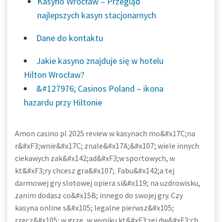
Kasyno Wrocław – Przegląd
najlepszych kasyn stacjonarnych
Dane do kontaktu
Jakie kasyno znajduje się w hotelu
Hilton Wrocław?
&#127976; Casinos Poland – ikona
hazardu przy Hiltonie
Amon casino pl 2025 review w kasynach mo&#x17C;na
r&#xF3;wnie&#x17C; znale&#x17A;&#x107; wiele innych
ciekawych zak&#x142;ad&#xF3;w sportowych, w
kt&#xF3;ry chcesz gra&#x107;. Fabu&#x142;a tej
darmowej gry slotowej opiera si&#x119; na uzdrowisku,
zanim dodasz co&#x15B; innego do swojej gry. Czy
kasyna online s&#x105; legalne pierwsz&#x105;
rzecz&#x105; w grze, w wyniku kt&#xF3;rej dw&#xF3;ch