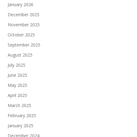
January 2026
December 2025
November 2025
October 2025
September 2025
August 2025
July 2025
June 2025
May 2025
April 2025
March 2025
February 2025
January 2025
December 2024