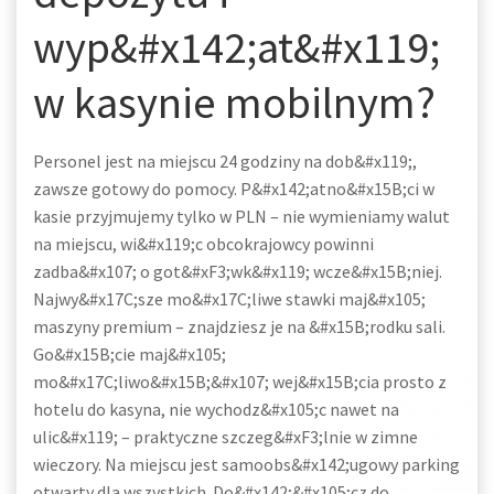
wyp&#x142;at&#x119;
w kasynie mobilnym?
Personel jest na miejscu 24 godziny na dob&#x119;,
zawsze gotowy do pomocy. P&#x142;atno&#x15B;ci w
kasie przyjmujemy tylko w PLN – nie wymieniamy walut
na miejscu, wi&#x119;c obcokrajowcy powinni
zadba&#x107; o got&#xF3;wk&#x119; wcze&#x15B;niej.
Najwy&#x17C;sze mo&#x17C;liwe stawki maj&#x105;
maszyny premium – znajdziesz je na &#x15B;rodku sali.
Go&#x15B;cie maj&#x105;
mo&#x17C;liwo&#x15B;&#x107; wej&#x15B;cia prosto z
hotelu do kasyna, nie wychodz&#x105;c nawet na
ulic&#x119; – praktyczne szczeg&#xF3;lnie w zimne
wieczory. Na miejscu jest samoobs&#x142;ugowy parking
otwarty dla wszystkich. Do&#x142;&#x105;cz do