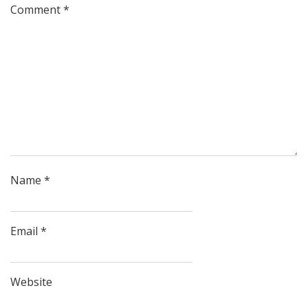
Comment
*
Name
*
Email
*
Website