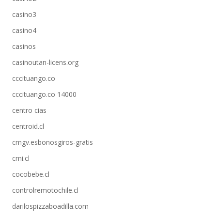
casino3
casino4
casinos
casinoutan-licens.org
cccituango.co
cccituango.co 14000
centro cias
centroid.cl
cmgv.esbonosgiros-gratis
cmi.cl
cocobebe.cl
controlremotochile.cl
darilospizzaboadilla.com