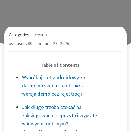
Categories:
casino
by
nasutki89
|
on
June 28, 2026
Table of Contents
Wypróbuj slot androidowy za
darmo na swoim telefonie –
wersja demo bez rejestracji
Jak długo trzeba czekać na
zaksięgowanie depozytu i wypłatę
w kasynie mobilnym?