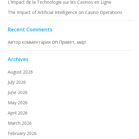
L’Impact de la Technologie sur les Casinos en Ligne
The Impact of Artificial Intelligence on Casino Operations
Recent Comments
on
Автор комментария
Привет, мир!
Archives
August 2026
July 2026
June 2026
May 2026
April 2026
March 2026
February 2026