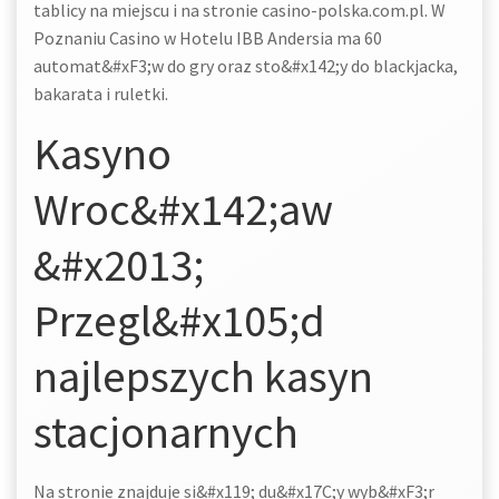
tablicy na miejscu i na stronie casino-polska.com.pl. W
Poznaniu Casino w Hotelu IBB Andersia ma 60
automat&#xF3;w do gry oraz sto&#x142;y do blackjacka,
bakarata i ruletki.
Kasyno
Wroc&#x142;aw
&#x2013;
Przegl&#x105;d
najlepszych kasyn
stacjonarnych
Na stronie znajduje si&#x119; du&#x17C;y wyb&#xF3;r