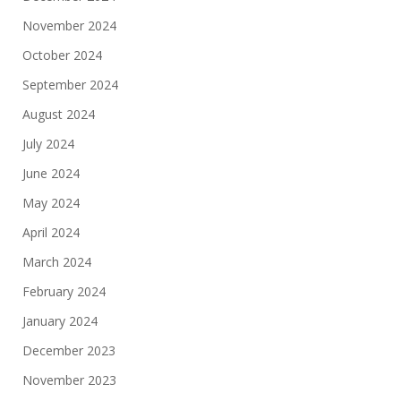
November 2024
October 2024
September 2024
August 2024
July 2024
June 2024
May 2024
April 2024
March 2024
February 2024
January 2024
December 2023
November 2023