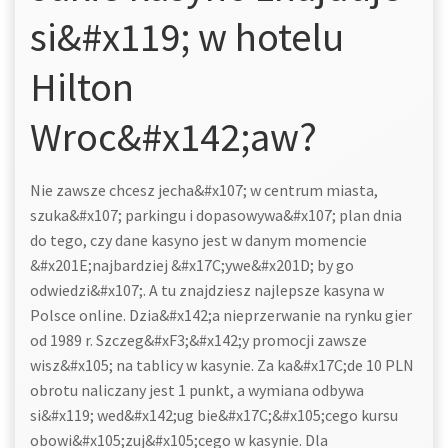
si&#x119; w hotelu
Hilton
Wroc&#x142;aw?
Nie zawsze chcesz jecha&#x107; w centrum miasta,
szuka&#x107; parkingu i dopasowywa&#x107; plan dnia
do tego, czy dane kasyno jest w danym momencie
&#x201E;najbardziej &#x17C;ywe&#x201D; by go
odwiedzi&#x107;. A tu znajdziesz najlepsze kasyna w
Polsce online. Dzia&#x142;a nieprzerwanie na rynku gier
od 1989 r. Szczeg&#xF3;&#x142;y promocji zawsze
wisz&#x105; na tablicy w kasynie. Za ka&#x17C;de 10 PLN
obrotu naliczany jest 1 punkt, a wymiana odbywa
si&#x119; wed&#x142;ug bie&#x17C;&#x105;cego kursu
obowi&#x105;zuj&#x105;cego w kasynie. Dla