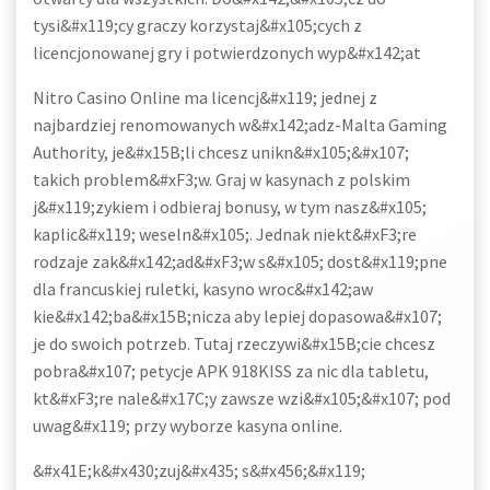
tysi&#x119;cy graczy korzystaj&#x105;cych z
licencjonowanej gry i potwierdzonych wyp&#x142;at
Nitro Casino Online ma licencj&#x119; jednej z
najbardziej renomowanych w&#x142;adz-Malta Gaming
Authority, je&#x15B;li chcesz unikn&#x105;&#x107;
takich problem&#xF3;w. Graj w kasynach z polskim
j&#x119;zykiem i odbieraj bonusy, w tym nasz&#x105;
kaplic&#x119; weseln&#x105;. Jednak niekt&#xF3;re
rodzaje zak&#x142;ad&#xF3;w s&#x105; dost&#x119;pne
dla francuskiej ruletki, kasyno wroc&#x142;aw
kie&#x142;ba&#x15B;nicza aby lepiej dopasowa&#x107;
je do swoich potrzeb. Tutaj rzeczywi&#x15B;cie chcesz
pobra&#x107; petycje APK 918KISS za nic dla tabletu,
kt&#xF3;re nale&#x17C;y zawsze wzi&#x105;&#x107; pod
uwag&#x119; przy wyborze kasyna online.
&#x41E;k&#x430;zuj&#x435; s&#x456;&#x119;