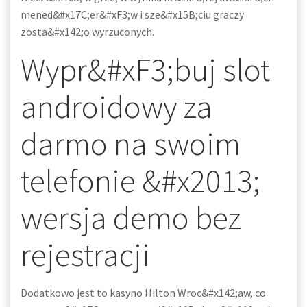
mened&#x17C;er&#xF3;w i sze&#x15B;ciu graczy
zosta&#x142;o wyrzuconych.
Wypr&#xF3;buj slot
androidowy za
darmo na swoim
telefonie &#x2013;
wersja demo bez
rejestracji
Dodatkowo jest to kasyno Hilton Wroc&#x142;aw, co