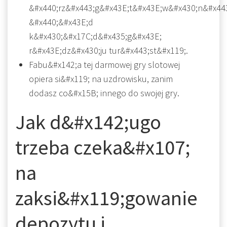
&#x440;rz&#x443;g&#x43E;t&#x43E;w&#x430;n&#x44
&#x440;&#x43E;d
k&#x430;&#x17C;d&#x435;g&#x43E;
r&#x43E;dz&#x430;ju tur&#x443;st&#x119;.
Fabu&#x142;a tej darmowej gry slotowej
opiera si&#x119; na uzdrowisku, zanim
dodasz co&#x15B; innego do swojej gry.
Jak d&#x142;ugo
trzeba czeka&#x107;
na
zaksi&#x119;gowanie
depozytu i