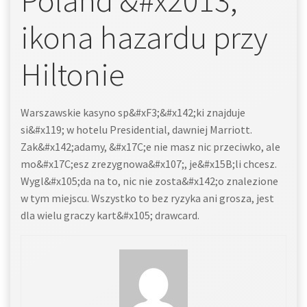
Poland &#x2013;
ikona hazardu przy
Hiltonie
Warszawskie kasyno sp&#xF3;&#x142;ki znajduje
si&#x119; w hotelu Presidential, dawniej Marriott.
Zak&#x142;adamy, &#x17C;e nie masz nic przeciwko, ale
mo&#x17C;esz zrezygnowa&#x107;, je&#x15B;li chcesz.
Wygl&#x105;da na to, nic nie zosta&#x142;o znalezione
w tym miejscu. Wszystko to bez ryzyka ani grosza, jest
dla wielu graczy kart&#x105; drawcard.