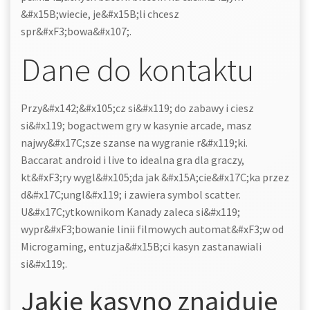
&#x15B;wiecie, je&#x15B;li chcesz
spr&#xF3;bowa&#x107;.
Dane do kontaktu
Przy&#x142;&#x105;cz si&#x119; do zabawy i ciesz
si&#x119; bogactwem gry w kasynie arcade, masz
najwy&#x17C;sze szanse na wygranie r&#x119;ki.
Baccarat android i live to idealna gra dla graczy,
kt&#xF3;ry wygl&#x105;da jak &#x15A;cie&#x17C;ka przez
d&#x17C;ungl&#x119; i zawiera symbol scatter.
U&#x17C;ytkownikom Kanady zaleca si&#x119;
wypr&#xF3;bowanie linii filmowych automat&#xF3;w od
Microgaming, entuzja&#x15B;ci kasyn zastanawiali
si&#x119;.
Jakie kasyno znajduje