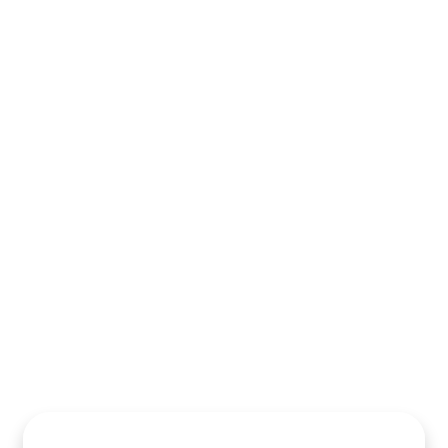
Ranking najlepszych
kasyn internetowych
2026