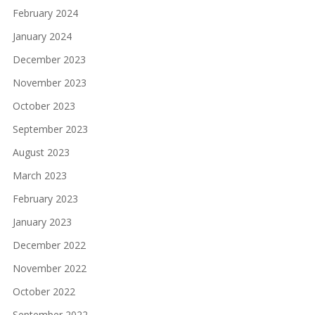
February 2024
January 2024
December 2023
November 2023
October 2023
September 2023
August 2023
March 2023
February 2023
January 2023
December 2022
November 2022
October 2022
September 2022