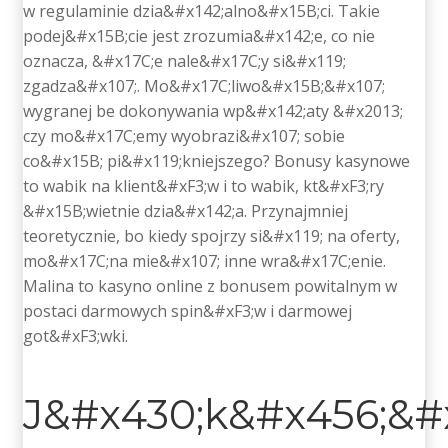
w regulaminie dzia&#x142;alno&#x15B;ci. Takie
podej&#x15B;cie jest zrozumia&#x142;e, co nie
oznacza, &#x17C;e nale&#x17C;y si&#x119;
zgadza&#x107;. Mo&#x17C;liwo&#x15B;&#x107;
wygranej be dokonywania wp&#x142;aty &#x2013;
czy mo&#x17C;emy wyobrazi&#x107; sobie
co&#x15B; pi&#x119;kniejszego? Bonusy kasynowe
to wabik na klient&#xF3;w i to wabik, kt&#xF3;ry
&#x15B;wietnie dzia&#x142;a. Przynajmniej
teoretycznie, bo kiedy spojrzy si&#x119; na oferty,
mo&#x17C;na mie&#x107; inne wra&#x17C;enie.
Malina to kasyno online z bonusem powitalnym w
postaci darmowych spin&#xF3;w i darmowej
got&#xF3;wki.
J&#x430;k&#x456;&#