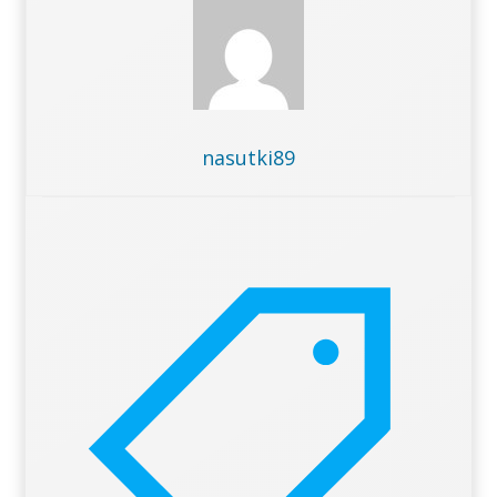
nasutki89