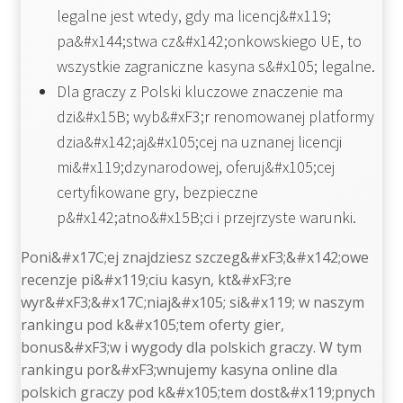
legalne jest wtedy, gdy ma licencj&#x119;
pa&#x144;stwa cz&#x142;onkowskiego UE, to
wszystkie zagraniczne kasyna s&#x105; legalne.
Dla graczy z Polski kluczowe znaczenie ma
dzi&#x15B; wyb&#xF3;r renomowanej platformy
dzia&#x142;aj&#x105;cej na uznanej licencji
mi&#x119;dzynarodowej, oferuj&#x105;cej
certyfikowane gry, bezpieczne
p&#x142;atno&#x15B;ci i przejrzyste warunki.
Poni&#x17C;ej znajdziesz szczeg&#xF3;&#x142;owe
recenzje pi&#x119;ciu kasyn, kt&#xF3;re
wyr&#xF3;&#x17C;niaj&#x105; si&#x119; w naszym
rankingu pod k&#x105;tem oferty gier,
bonus&#xF3;w i wygody dla polskich graczy. W tym
rankingu por&#xF3;wnujemy kasyna online dla
polskich graczy pod k&#x105;tem dost&#x119;pnych