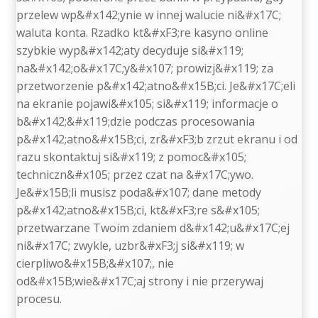
przelew wp&#x142;ynie w innej walucie ni&#x17C;
waluta konta. Rzadko kt&#xF3;re kasyno online
szybkie wyp&#x142;aty decyduje si&#x119;
na&#x142;o&#x17C;y&#x107; prowizj&#x119; za
przetworzenie p&#x142;atno&#x15B;ci. Je&#x17C;eli
na ekranie pojawi&#x105; si&#x119; informacje o
b&#x142;&#x119;dzie podczas procesowania
p&#x142;atno&#x15B;ci, zr&#xF3;b zrzut ekranu i od
razu skontaktuj si&#x119; z pomoc&#x105;
techniczn&#x105; przez czat na &#x17C;ywo.
Je&#x15B;li musisz poda&#x107; dane metody
p&#x142;atno&#x15B;ci, kt&#xF3;re s&#x105;
przetwarzane Twoim zdaniem d&#x142;u&#x17C;ej
ni&#x17C; zwykle, uzbr&#xF3;j si&#x119; w
cierpliwo&#x15B;&#x107;, nie
od&#x15B;wie&#x17C;aj strony i nie przerywaj
procesu.