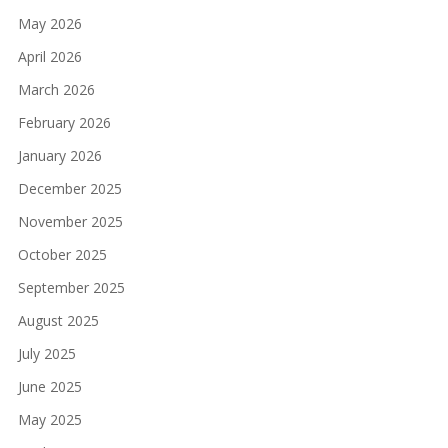
May 2026
April 2026
March 2026
February 2026
January 2026
December 2025
November 2025
October 2025
September 2025
August 2025
July 2025
June 2025
May 2025