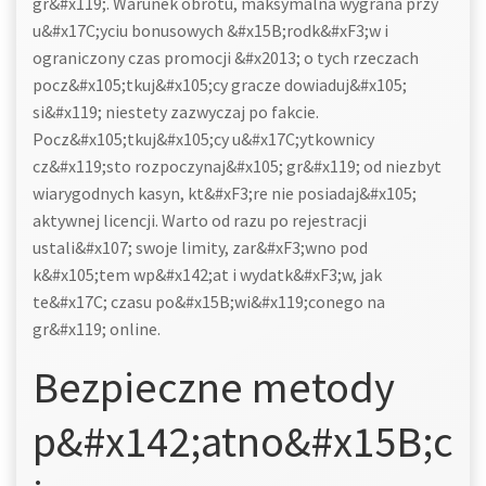
gr&#x119;. Warunek obrotu, maksymalna wygrana przy
u&#x17C;yciu bonusowych &#x15B;rodk&#xF3;w i
ograniczony czas promocji &#x2013; o tych rzeczach
pocz&#x105;tkuj&#x105;cy gracze dowiaduj&#x105;
si&#x119; niestety zazwyczaj po fakcie.
Pocz&#x105;tkuj&#x105;cy u&#x17C;ytkownicy
cz&#x119;sto rozpoczynaj&#x105; gr&#x119; od niezbyt
wiarygodnych kasyn, kt&#xF3;re nie posiadaj&#x105;
aktywnej licencji. Warto od razu po rejestracji
ustali&#x107; swoje limity, zar&#xF3;wno pod
k&#x105;tem wp&#x142;at i wydatk&#xF3;w, jak
te&#x17C; czasu po&#x15B;wi&#x119;conego na
gr&#x119; online.
Bezpieczne metody
p&#x142;atno&#x15B;c