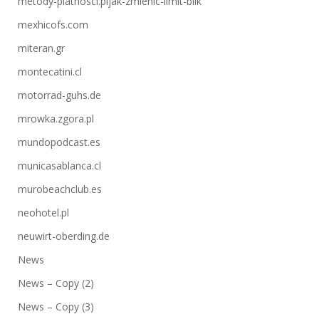
metody-platnosci.pljak-zmienic-limit-blik
mexhicofs.com
miteran.gr
montecatini.cl
motorrad-guhs.de
mrowka.zgora.pl
mundopodcast.es
municasablanca.cl
murobeachclub.es
neohotel.pl
neuwirt-oberding.de
News
News – Copy (2)
News – Copy (3)