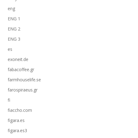
eng
ENG 1
ENG 2
ENG 3
es
exoneit.de
fabacoffee.gr
farmhouselife.se
farospiraeus.gr
fi
fiaccho.com
figara.es
figara.es3