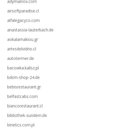
adymainox.com
airsoftparadise.cl
alfalegacyco.com
anastassia-lauterbach.de
aokalamakiou.gr
artesdelvidrio.cl
autotermer.de
bacowka.kalisz.pl
bdsm-shop-24.de
bebisrestaurant.gr
belfastcabs.com
biancorestaurant.cl
bibliothek-sundern.de
binetics.com.pl