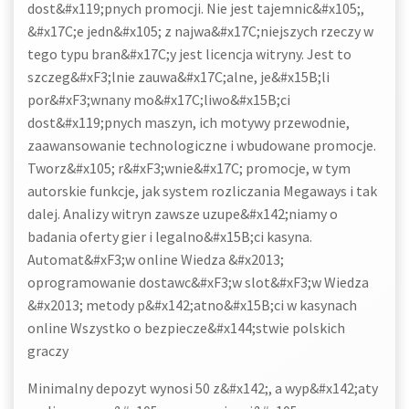
dost&#x119;pnych promocji. Nie jest tajemnic&#x105;,
&#x17C;e jedn&#x105; z najwa&#x17C;niejszych rzeczy w
tego typu bran&#x17C;y jest licencja witryny. Jest to
szczeg&#xF3;lnie zauwa&#x17C;alne, je&#x15B;li
por&#xF3;wnany mo&#x17C;liwo&#x15B;ci
dost&#x119;pnych maszyn, ich motywy przewodnie,
zaawansowanie technologiczne i wbudowane promocje.
Tworz&#x105; r&#xF3;wnie&#x17C; promocje, w tym
autorskie funkcje, jak system rozliczania Megaways i tak
dalej. Analizy witryn zawsze uzupe&#x142;niamy o
badania oferty gier i legalno&#x15B;ci kasyna.
Automat&#xF3;w online Wiedza &#x2013;
oprogramowanie dostawc&#xF3;w slot&#xF3;w Wiedza
&#x2013; metody p&#x142;atno&#x15B;ci w kasynach
online Wszystko o bezpiecze&#x144;stwie polskich
graczy
Minimalny depozyt wynosi 50 z&#x142;, a wyp&#x142;aty