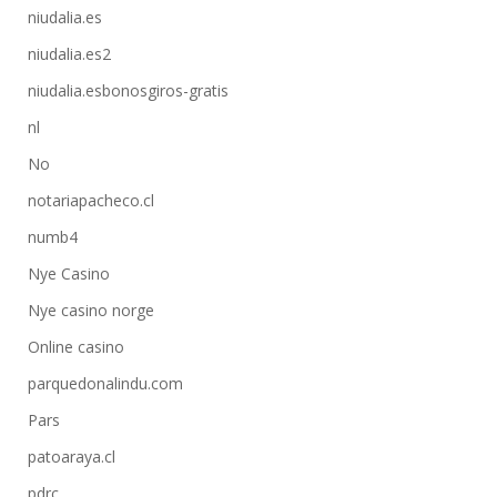
niudalia.es
niudalia.es2
niudalia.esbonosgiros-gratis
nl
No
notariapacheco.cl
numb4
Nye Casino
Nye casino norge
Online casino
parquedonalindu.com
Pars
patoaraya.cl
pdrc