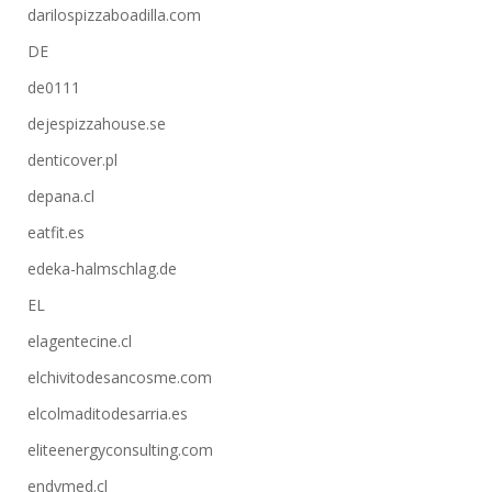
darilospizzaboadilla.com
DE
de0111
dejespizzahouse.se
denticover.pl
depana.cl
eatfit.es
edeka-halmschlag.de
EL
elagentecine.cl
elchivitodesancosme.com
elcolmaditodesarria.es
eliteenergyconsulting.com
endymed.cl