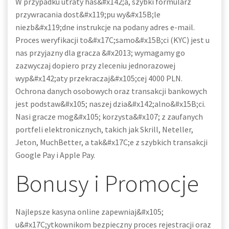
W przypadku utraty has&#x142;a, szybki formularz
przywracania dost&#x119;pu wy&#x15B;le
niezb&#x119;dne instrukcje na podany adres e-mail.
Proces weryfikacji to&#x17C;samo&#x15B;ci (KYC) jest u
nas przyjazny dla gracza &#x2013; wymagamy go
zazwyczaj dopiero przy zleceniu jednorazowej
wyp&#x142;aty przekraczaj&#x105;cej 4000 PLN.
Ochrona danych osobowych oraz transakcji bankowych
jest podstaw&#x105; naszej dzia&#x142;alno&#x15B;ci.
Nasi gracze mog&#x105; korzysta&#x107; z zaufanych
portfeli elektronicznych, takich jak Skrill, Neteller,
Jeton, MuchBetter, a tak&#x17C;e z szybkich transakcji
Google Pay i Apple Pay.
Bonusy i Promocje
Najlepsze kasyna online zapewniaj&#x105;
u&#x17C;ytkownikom bezpieczny proces rejestracji oraz