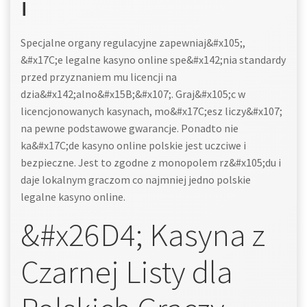
i
Specjalne organy regulacyjne zapewniaj&#x105;,
&#x17C;e legalne kasyno online spe&#x142;nia standardy
przed przyznaniem mu licencji na
dzia&#x142;alno&#x15B;&#x107;. Graj&#x105;c w
licencjonowanych kasynach, mo&#x17C;esz liczy&#x107;
na pewne podstawowe gwarancje. Ponadto nie
ka&#x17C;de kasyno online polskie jest uczciwe i
bezpieczne. Jest to zgodne z monopolem rz&#x105;du i
daje lokalnym graczom co najmniej jedno polskie
legalne kasyno online.
&#x26D4; Kasyna z
Czarnej Listy dla