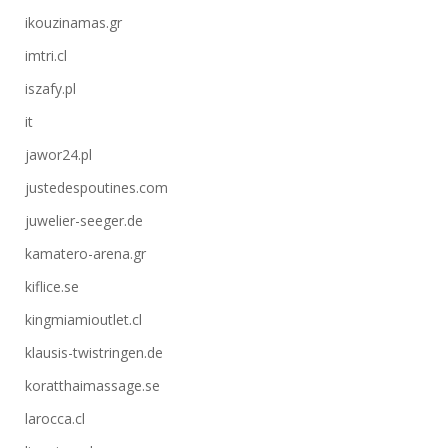
ikouzinamas.gr
imtri.cl
iszafy.pl
it
jawor24.pl
justedespoutines.com
juwelier-seeger.de
kamatero-arena.gr
kiflice.se
kingmiamioutlet.cl
klausis-twistringen.de
koratthaimassage.se
larocca.cl