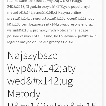
realizowane s&#x105; zazwyczaj w ci&#x105;gu
24&#x2013;48 godzin przy u&#x17C;yciu popularnych
metod p&#x142;atno&#x15B;ci. Kasyna online
przesz&#x142;y rygorystyczn&#x105; ocen&#x119; pod
k&#x105;tem bezpiecze&#x144;stwa, oferty gier oraz
warunk&#xF3;w promocyjnych. Polecam najlepsze
polskie kasyno Total Casino, bo to jedyne w pe&#x142;ni
legalne kasyno online dla graczy z Polski.
Najszybsze
Wyp&#x142;aty
wed&#x142;ug
Metody