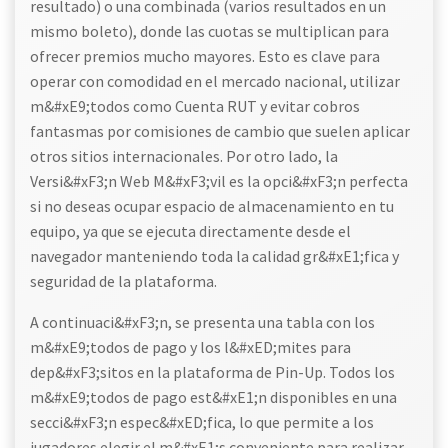
resultado) o una combinada (varios resultados en un
mismo boleto), donde las cuotas se multiplican para
ofrecer premios mucho mayores. Esto es clave para
operar con comodidad en el mercado nacional, utilizar
m&#xE9;todos como Cuenta RUT y evitar cobros
fantasmas por comisiones de cambio que suelen aplicar
otros sitios internacionales. Por otro lado, la
Versi&#xF3;n Web M&#xF3;vil es la opci&#xF3;n perfecta
si no deseas ocupar espacio de almacenamiento en tu
equipo, ya que se ejecuta directamente desde el
navegador manteniendo toda la calidad gr&#xE1;fica y
seguridad de la plataforma.
A continuaci&#xF3;n, se presenta una tabla con los
m&#xE9;todos de pago y los l&#xED;mites para
dep&#xF3;sitos en la plataforma de Pin-Up. Todos los
m&#xE9;todos de pago est&#xE1;n disponibles en una
secci&#xF3;n espec&#xED;fica, lo que permite a los
jugadores elegir el m&#xE1;s conveniente para realizar