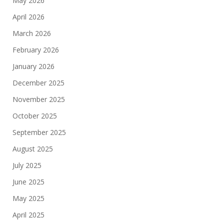
May 2026
April 2026
March 2026
February 2026
January 2026
December 2025
November 2025
October 2025
September 2025
August 2025
July 2025
June 2025
May 2025
April 2025