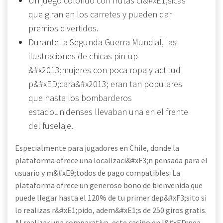
Un juego colorido con frutas cl&#xE1;sicas
que giran en los carretes y pueden dar
premios divertidos.
Durante la Segunda Guerra Mundial, las
ilustraciones de chicas pin-up
&#x2013;mujeres con poca ropa y actitud
p&#xED;cara&#x2013; eran tan populares
que hasta los bombarderos
estadounidenses llevaban una en el frente
del fuselaje.
Especialmente para jugadores en Chile, donde la
plataforma ofrece una localizaci&#xF3;n pensada para el
usuario y m&#xE9;todos de pago compatibles. La
plataforma ofrece un generoso bono de bienvenida que
puede llegar hasta el 120% de tu primer dep&#xF3;sito si
lo realizas r&#xE1;pido, adem&#xE1;s de 250 giros gratis.
Al realizar una comparativa, este casino en l&#xED;nea