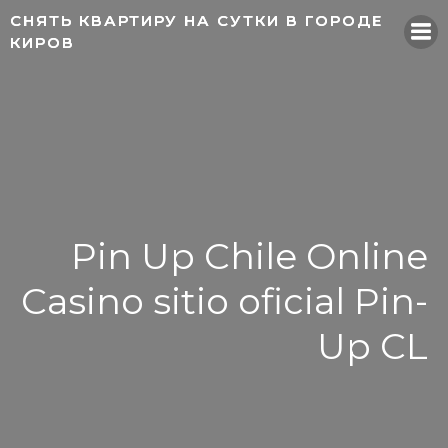
Skip
СНЯТЬ КВАРТИРУ НА СУТКИ В ГОРОДЕ
СНЯТЬ КВАРТИРУ НА СУТКИ В ГОРОДЕ
to
КИРОВ
КИРОВ
content
Pin Up Chile Online
Casino sitio oficial Pin-
Up CL