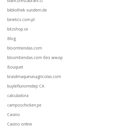
biancorestaurant.cl
bibliothek-sundern.de
binetics.com.pl
bitzshop.se
Blog
bloomtiendas.com
bloomtiendas.com без анкор
Bouquet
brasilmaquinasagricolas.com
buyleflunomidep CA
calculadora
camposchicken.pe
Casino
Casino online