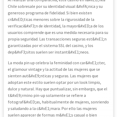
Chile sobresale por su identidad visual &#xFA;nica y su
generoso programa de fidelidad. Si bien existen
cr&#xED;ticas menores sobre la rigurosidad de la
verificaci&#xF3;n de identidad, la mayor&#xED;a de los
usuarios comprende que es una medida necesaria para su
propia seguridad. Las transacciones seguras est&#xE1;n
garantizadas por el sistema SSL del casino, y los
dep&#xF3;sitos suelen ser instant&#xE1;neos.
La moda pin up celebra la feminidad con car&#xE1;cter,
el glamour vintage y la actitud de las mujeres que se
sienten aut&#xE9;nticas y seguras. Las mujeres que
adoptan este estilo suelen optar por un look limpio,
dulce y natural. Hay que puntualizar, sin embargo, que el
t&#xE9;rmino pin-up solamente se refiere a
fotograf&#xED;as, habitualmente de mujeres, sonriendo
y saludando a la c&#xE1;mara. Por ello las mujeres
suelen aparecer de formas m&#xE1;s casual o bien