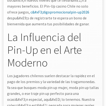
obt&#xE9;n nuevos niveles que te llevar&#xE1;n a
mayores beneficios. El Pin-Up casino Chile no solo
ofrece juegos,
c&#xF3;digopromocionalpin-up2026
despu&#xE9;s de registrarte te espera un bono de
bienvenida que aumenta tus posibilidades de ganar.
La Influencia del
Pin-Up en el Arte
Moderno
Los jugadores chilenos suelen destacar la rapidez en el
pago de los premios y la variedad de las tragamonedas.
Ya sea que busques moda pin up mujer, moda pin up tallas
grandes, o ese traje pin up perfecto para una
ocasi&#xF3;n especial, aqu&#xED; lo tenemos. Nuestra
colecci&#xF3;n est&#xE1; pensada para mujeres reales,