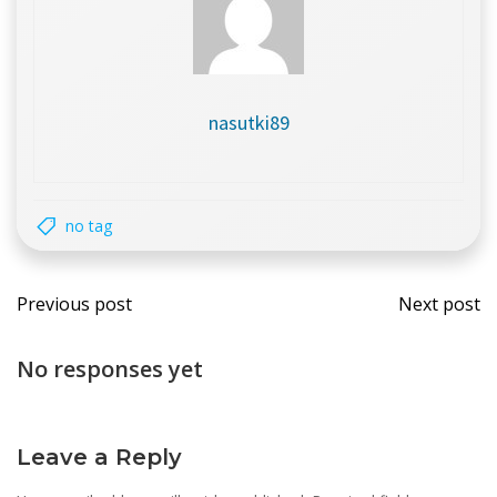
nasutki89
no tag
Post
Post
Previous post
Next post
navigation
navi
No responses yet
Leave a Reply