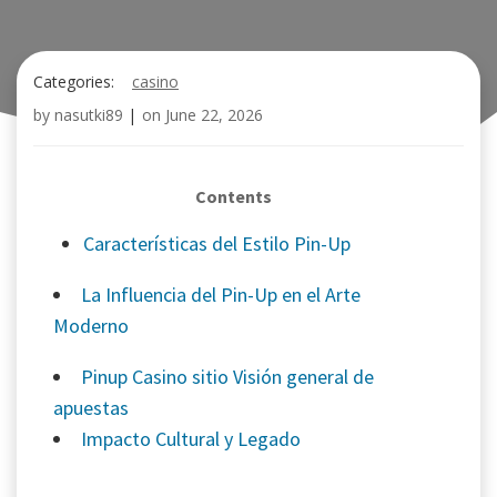
Categories:
casino
by
nasutki89
|
on
June 22, 2026
Contents
Características del Estilo Pin-Up
La Influencia del Pin-Up en el Arte
Moderno
Pinup Casino sitio Visión general de
apuestas
Impacto Cultural y Legado