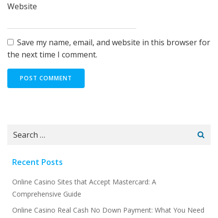
Website
Save my name, email, and website in this browser for
the next time I comment.
Search
for:
Recent Posts
Online Casino Sites that Accept Mastercard: A
Comprehensive Guide
Online Casino Real Cash No Down Payment: What You Need