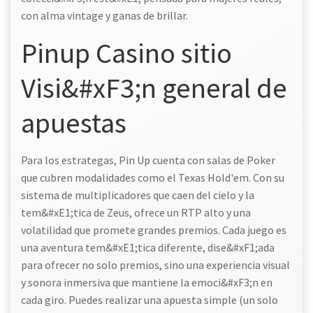
con alma vintage y ganas de brillar.
Pinup Casino sitio
Visi&#xF3;n general de
apuestas
Para los estrategas, Pin Up cuenta con salas de Poker
que cubren modalidades como el Texas Hold'em. Con su
sistema de multiplicadores que caen del cielo y la
tem&#xE1;tica de Zeus, ofrece un RTP alto y una
volatilidad que promete grandes premios. Cada juego es
una aventura tem&#xE1;tica diferente, dise&#xF1;ada
para ofrecer no solo premios, sino una experiencia visual
y sonora inmersiva que mantiene la emoci&#xF3;n en
cada giro. Puedes realizar una apuesta simple (un solo