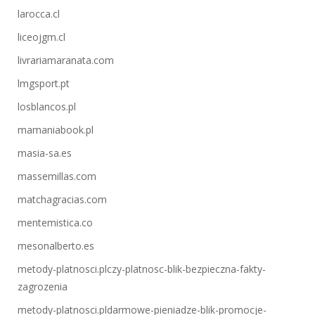
larocca.cl
liceojgm.cl
livrariamaranata.com
lmgsport.pt
losblancos.pl
mamaniabook.pl
masia-sa.es
massemillas.com
matchagracias.com
mentemistica.co
mesonalberto.es
metody-platnosci.plczy-platnosc-blik-bezpieczna-fakty-
zagrozenia
metody-platnosci.pldarmowe-pieniadze-blik-promocje-