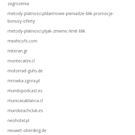
zagrozenia
metody-platnosci.pldarmowe-pieniadze-blik-promocje-
bonusy-oferty
metody-platnosci.pljak-zmienic-limit-blik
mexhicofs.com
miteran.gr
montecatini.cl
motorrad-guhs.de
mrowka.zgora.pl
mundopodcast.es
municasablanca.cl
murobeachclub.es
neohotel.pl
neuwirt-oberding.de