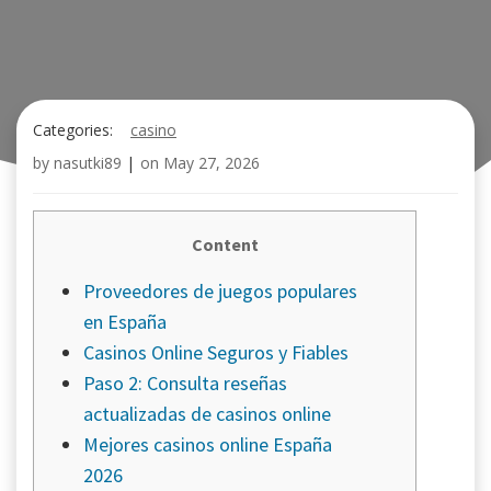
Categories:
casino
by
nasutki89
|
on
May 27, 2026
Content
Proveedores de juegos populares
en España
Casinos Online Seguros y Fiables
Paso 2: Consulta reseñas
actualizadas de casinos online
Mejores casinos online España
2026