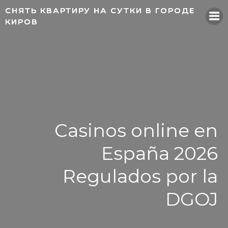
Skip
СНЯТЬ КВАРТИРУ НА СУТКИ В ГОРОДЕ
СНЯТЬ КВАРТИРУ НА СУТКИ В ГОРОДЕ
to
КИРОВ
КИРОВ
content
Casinos online en
España 2026
Regulados por la
DGOJ