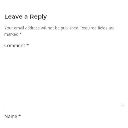
Leave a Reply
Your email address will not be published.
Required fields are
marked
*
Comment
*
Name
*