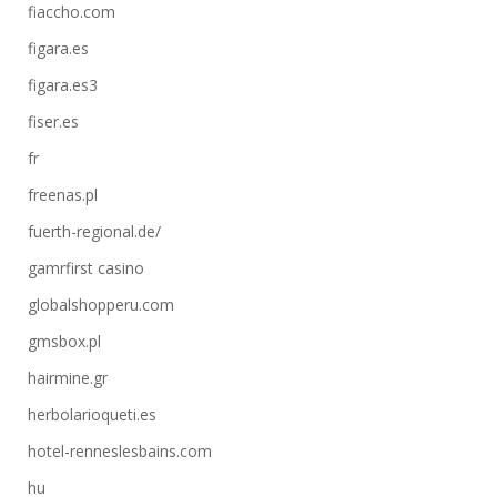
fiaccho.com
figara.es
figara.es3
fiser.es
fr
freenas.pl
fuerth-regional.de/
gamrfirst casino
globalshopperu.com
gmsbox.pl
hairmine.gr
herbolarioqueti.es
hotel-renneslesbains.com
hu