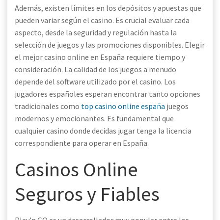
Además, existen límites en los depósitos y apuestas que
pueden variar según el casino. Es crucial evaluar cada
aspecto, desde la seguridad y regulación hasta la
selección de juegos y las promociones disponibles. Elegir
el mejor casino online en España requiere tiempo y
consideración. La calidad de los juegos a menudo
depende del software utilizado por el casino. Los
jugadores españoles esperan encontrar tanto opciones
tradicionales como
top casino online españa
juegos
modernos y emocionantes. Es fundamental que
cualquier casino donde decidas jugar tenga la licencia
correspondiente para operar en España.
Casinos Online
Seguros y Fiables