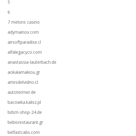
5
6
7 melons casino
adymainox.com
airsoftparadise.cl
alfalegacyco.com
anastassia-lauterbach.de
aokalamakiou.gr
artesdelvidrio.cl
autotermer.de
bacowka.kalisz.pl
bdsm-shop-24.de
bebisrestaurant.gr
belfastcabs.com