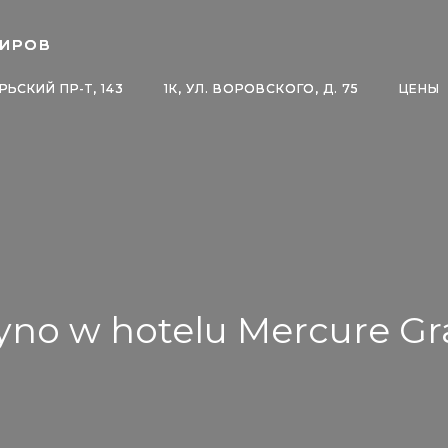
КИРОВ
КИРОВ
РЬСКИЙ ПР-Т, 143
РЬСКИЙ ПР-Т, 143
1К, УЛ. ВОРОВСКОГО, Д. 75
1К, УЛ. ВОРОВСКОГО, Д. 75
ЦЕНЫ
ЦЕНЫ
yno w hotelu Mercure G