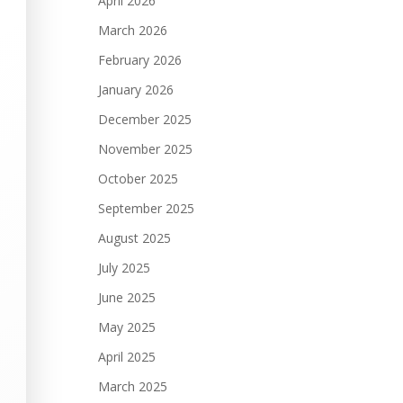
April 2026
March 2026
February 2026
January 2026
December 2025
November 2025
October 2025
September 2025
August 2025
July 2025
June 2025
May 2025
April 2025
March 2025