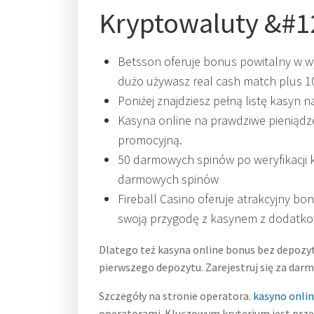
Kryptowaluty &#1
Betsson oferuje bonus powitalny w w
dużo używasz real cash match plus 1
Poniżej znajdziesz pełną listę kasyn n
Kasyna online na prawdziwe pieniądz
promocyjną.
50 darmowych spinów po weryfikacji 
darmowych spinów
Fireball Casino oferuje atrakcyjny 
swoją przygodę z kasynem z dodatko
Dlatego też kasyna online bonus bez depozy
pierwszego depozytu. Zarejestruj się za dar
Szczegóły na stronie operatora.
kasyno onli
operatorami. Kluczowym kryterium jest przej