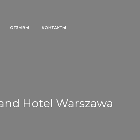
ОТЗЫВЫ
ОТЗЫВЫ
КОНТАКТЫ
КОНТАКТЫ
rand Hotel Warszawa