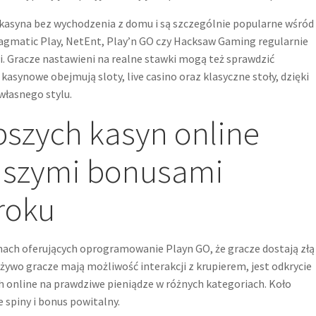
kasyna bez wychodzenia z domu i są szczególnie popularne wśród
ragmatic Play, NetEnt, Play’n GO czy Hacksaw Gaming regularnie
i. Gracze nastawieni na realne stawki mogą też sprawdzić
kasynowe obejmują sloty, live casino oraz klasyczne stoły, dzięki
łasnego stylu.
pszych kasyn online
ejszymi bonusami
 roku
ach oferujących oprogramowanie Playn GO, że gracze dostają złą
 żywo gracze mają możliwość interakcji z krupierem, jest odkrycie
 online na prawdziwe pieniądze w różnych kategoriach. Koło
 spiny i bonus powitalny.