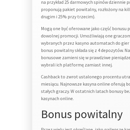
na przykład 25 darmowych spinów dziennie prz
proponują pakiet powitalny, rozłożony na k
drugim i 25% przy trzecim).
Mogą one być oferowane jako część bonusu p
dowolnej promocji. Umożliwiają one graczom
wybranych przez kasyno automatach do gier 
bonus powitalny składa się z 4 depozytów. N
bonusowe zamieni się w prawdziwe pieniądze.
wybrali ich platformę zamiast innej.
Cashback to zwrot ustalonego procentu utra
miesiącu. Najnowsze kasyna online oferują b
stałych graczy. W ostatnich latach bonusy be
kasynach online.
Bonus powitalny
Przez wielu jest określane, jako najlepsze 