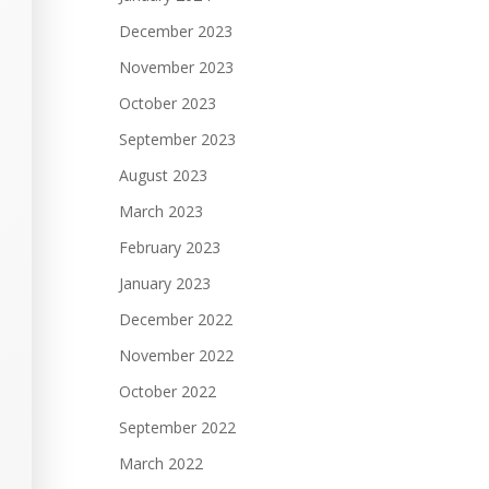
December 2023
November 2023
October 2023
September 2023
August 2023
March 2023
February 2023
January 2023
December 2022
November 2022
October 2022
September 2022
March 2022