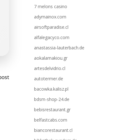
7 melons casino
adymainox.com
airsoftparadise.cl
alfalegacyco.com
anastassia-lauterbach.de
aokalamakiou.gr
artesdelvidrio.cl
st
post
autotermer.de
vigation
bacowka.kalisz.pl
bdsm-shop-24.de
bebisrestaurant.gr
belfastcabs.com
biancorestaurant.cl