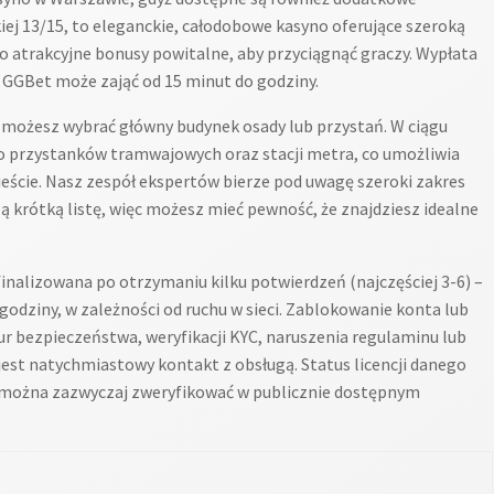
kiej 13/15, to eleganckie, całodobowe kasyno oferujące szeroką
o atrakcyjne bonusy powitalne, aby przyciągnąć graczy. Wypłata
zy GGBet może zająć od 15 minut do godziny.
 – możesz wybrać główny budynek osady lub przystań. W ciągu
o przystanków tramwajowych oraz stacji metra, co umożliwia
ieście. Nasz zespół ekspertów bierze pod uwagę szeroki zakres
 krótką listę, więc możesz mieć pewność, że znajdziesz idealne
finalizowana po otrzymaniu kilku potwierdzeń (najczęściej 3-6) –
odziny, w zależności od ruchu w sieci. Zablokowanie konta lub
r bezpieczeństwa, weryfikacji KYC, naruszenia regulaminu lub
est natychmiastowy kontakt z obsługą. Status licencji danego
) można zazwyczaj zweryfikować w publicznie dostępnym