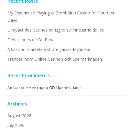
Recent Posts
My Experience Playing at Zombillion Casino for Fourteen
Days
L’Impact des Casinos en Ligne sur l’Industrie du Jeu
Definiciones de De Pana
A kaszinó marketing stratégiáinak fejlődése
Trender inom Online Casinon och Spelmarknaden
Recent Comments
on
Автор комментария
Привет, мир!
Archives
August 2026
July 2026