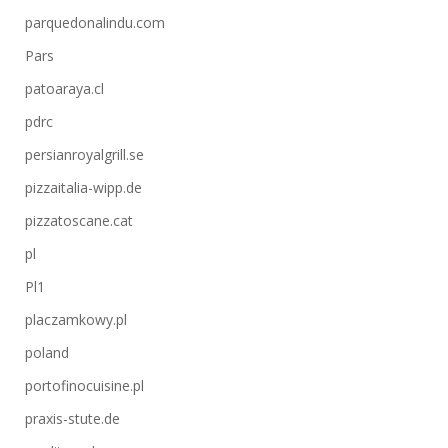
parquedonalindu.com
Pars
patoaraya.cl
pdrc
persianroyalgrill.se
pizzaitalia-wipp.de
pizzatoscane.cat
pl
Pl1
placzamkowy.pl
poland
portofinocuisine.pl
praxis-stute.de