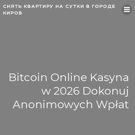
Skip
СНЯТЬ КВАРТИРУ НА СУТКИ В ГОРОДЕ
СНЯТЬ КВАРТИРУ НА СУТКИ В ГОРОДЕ
to
КИРОВ
КИРОВ
content
Bitcoin Online Kasyna
w 2026 Dokonuj
Anonimowych Wpłat