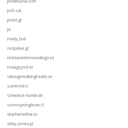
preditoural.com
psfc.cat
psiart.gr
pt
ready_text
recipebar.gr
restaurantemezadiego.es
roslagsjord.se
salongentalkingheads.se
scentroid.cl
schwarze-hunde.de
scmonjasinglesas.cl
skarhamnthai.se
sklep-yonex.pl