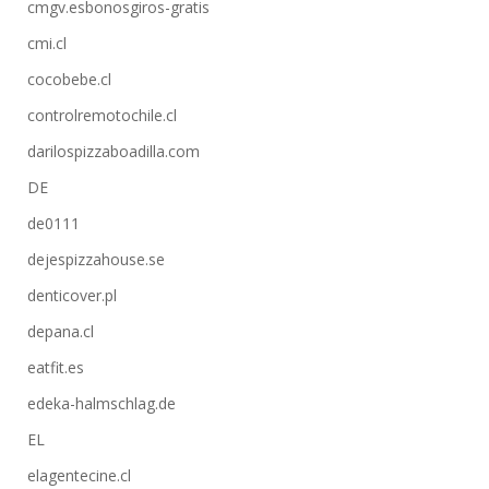
cmgv.esbonosgiros-gratis
cmi.cl
cocobebe.cl
controlremotochile.cl
darilospizzaboadilla.com
DE
de0111
dejespizzahouse.se
denticover.pl
depana.cl
eatfit.es
edeka-halmschlag.de
EL
elagentecine.cl