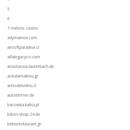
5
6
7 melons casino
adymainox.com
airsoftparadise.cl
alfalegacyco.com
anastassia-lauterbach.de
aokalamakiou.gr
artesdelvidrio.cl
autotermer.de
bacowka.kalisz.pl
bdsm-shop-24.de
bebisrestaurant.gr