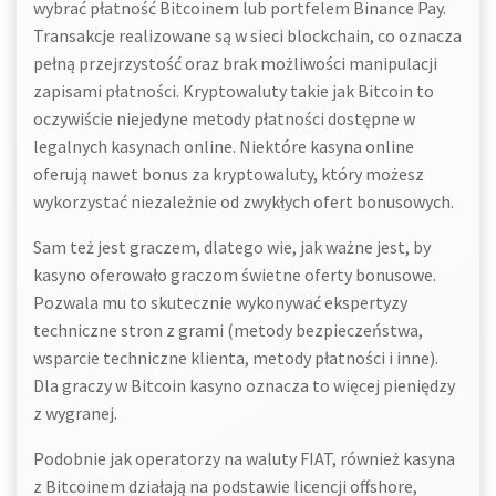
wybrać płatność Bitcoinem lub portfelem Binance Pay.
Transakcje realizowane są w sieci blockchain, co oznacza
pełną przejrzystość oraz brak możliwości manipulacji
zapisami płatności. Kryptowaluty takie jak Bitcoin to
oczywiście niejedyne metody płatności dostępne w
legalnych kasynach online. Niektóre kasyna online
oferują nawet bonus za kryptowaluty, który możesz
wykorzystać niezależnie od zwykłych ofert bonusowych.
Sam też jest graczem, dlatego wie, jak ważne jest, by
kasyno oferowało graczom świetne oferty bonusowe.
Pozwala mu to skutecznie wykonywać ekspertyzy
techniczne stron z grami (metody bezpieczeństwa,
wsparcie techniczne klienta, metody płatności i inne).
Dla graczy w Bitcoin kasyno oznacza to więcej pieniędzy
z wygranej.
Podobnie jak operatorzy na waluty FIAT, również kasyna
z Bitcoinem działają na podstawie licencji offshore,