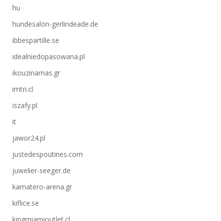
hu
hundesalon-gerlindeade.de
ibbespartille.se
idealniedopasowana.pl
ikouzinamas.gr
imtri.cl
iszafy.pl
it
jawor24.pl
justedespoutines.com
juwelier-seeger.de
kamatero-arena.gr
kiflice.se
kingmiamioutlet.cl