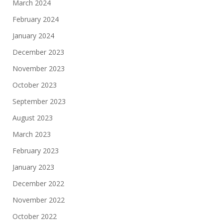
March 2024
February 2024
January 2024
December 2023
November 2023
October 2023
September 2023
August 2023
March 2023
February 2023
January 2023
December 2022
November 2022
October 2022