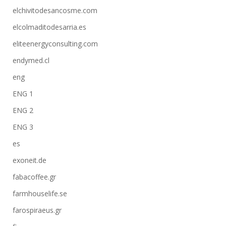
elchivitodesancosme.com
elcolmaditodesarria.es
eliteenergyconsulting.com
endymed.cl
eng
ENG 1
ENG 2
ENG 3
es
exoneit.de
fabacoffee.gr
farmhouselife.se
farospiraeus.gr