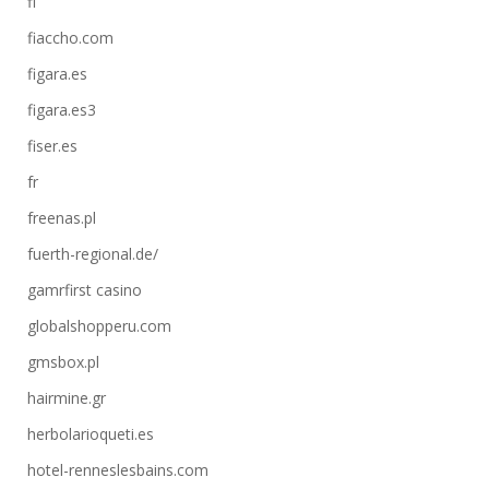
fi
fiaccho.com
figara.es
figara.es3
fiser.es
fr
freenas.pl
fuerth-regional.de/
gamrfirst casino
globalshopperu.com
gmsbox.pl
hairmine.gr
herbolarioqueti.es
hotel-renneslesbains.com