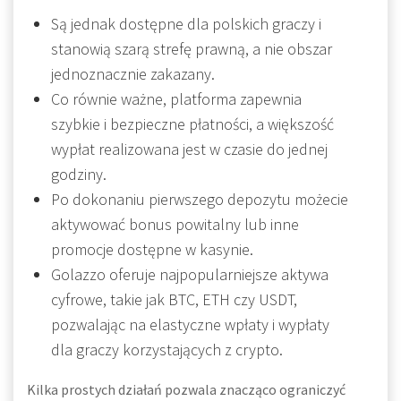
Są jednak dostępne dla polskich graczy i
stanowią szarą strefę prawną, a nie obszar
jednoznacznie zakazany.
Co równie ważne, platforma zapewnia
szybkie i bezpieczne płatności, a większość
wypłat realizowana jest w czasie do jednej
godziny.
Po dokonaniu pierwszego depozytu możecie
aktywować bonus powitalny lub inne
promocje dostępne w kasynie.
Golazzo oferuje najpopularniejsze aktywa
cyfrowe, takie jak BTC, ETH czy USDT,
pozwalając na elastyczne wpłaty i wypłaty
dla graczy korzystających z crypto.
Kilka prostych działań pozwala znacząco ograniczyć