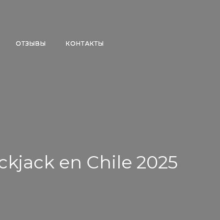
ОТЗЫВЫ
ОТЗЫВЫ
КОНТАКТЫ
КОНТАКТЫ
ckjack en Chile 2025