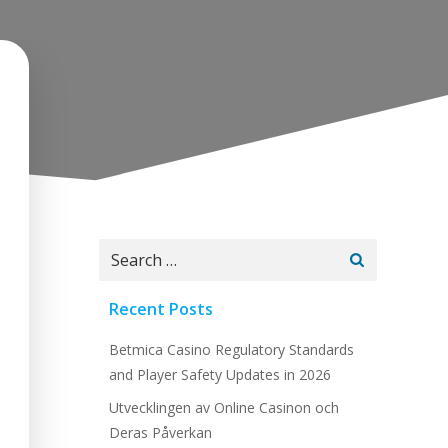
Search
for:
Recent Posts
Betmica Casino Regulatory Standards
and Player Safety Updates in 2026
Utvecklingen av Online Casinon och
Deras Påverkan