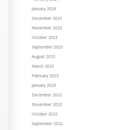
January 2024
December 2023
November 2023
October 2023
September 2023
August 2023
March 2023
February 2023
January 2023
December 2022
November 2022
October 2022
September 2022