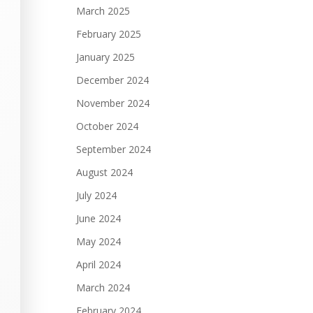
March 2025
February 2025
January 2025
December 2024
November 2024
October 2024
September 2024
August 2024
July 2024
June 2024
May 2024
April 2024
March 2024
February 2024