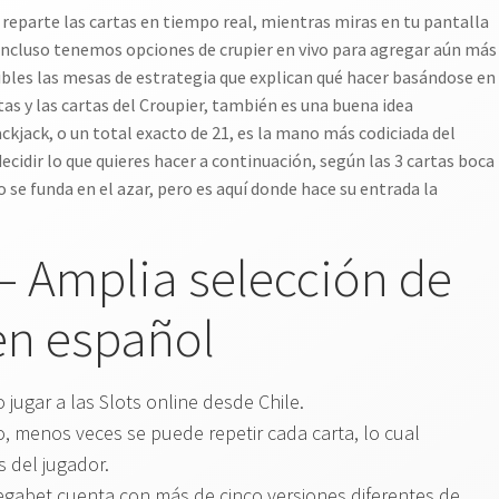
 reparte las cartas en tiempo real, mientras miras en tu pantalla
. Incluso tenemos opciones de crupier en vivo para agregar aún más
les las mesas de estrategia que explican qué hacer basándose en
tas y las cartas del Croupier, también es una buena idea
ckjack, o un total exacto de 21, es la mano más codiciada del
cidir lo que quieres hacer a continuación, según las 3 cartas boca
o se funda en el azar, pero es aquí donde hace su entrada la
– Amplia selección de
 en español
 jugar a las Slots online desde Chile.
, menos veces se puede repetir cada carta, lo cual
 del jugador.
egabet cuenta con más de cinco versiones diferentes de