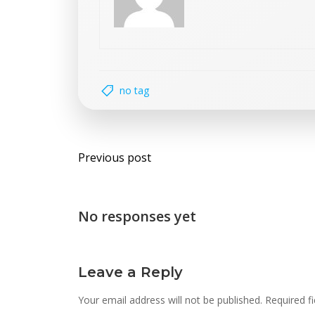
no tag
Post
Previous post
navigation
No responses yet
Leave a Reply
Your email address will not be published.
Required f