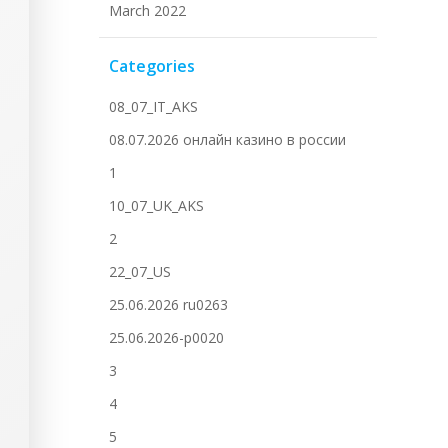
March 2022
Categories
08_07_IT_AKS
08.07.2026 онлайн казино в россии
1
10_07_UK_AKS
2
22_07_US
25.06.2026 ru0263
25.06.2026-p0020
3
4
5