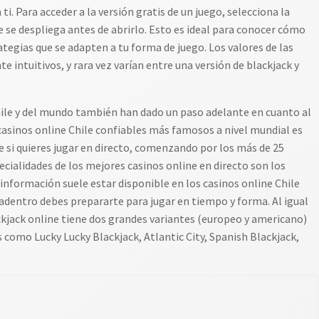
ti. Para acceder a la versión gratis de un juego, selecciona la
e despliega antes de abrirlo. Esto es ideal para conocer cómo
ategias que se adapten a tu forma de juego. Los valores de las
e intuitivos, y rara vez varían entre una versión de blackjack y
hile y del mundo también han dado un paso adelante en cuanto al
 casinos online Chile confiables más famosos a nivel mundial es
i quieres jugar en directo, comenzando por los más de 25
pecialidades de los mejores casinos online en directo son los
nformación suele estar disponible en los casinos online Chile
 adentro debes prepararte para jugar en tiempo y forma. Al igual
ackjack online tiene dos grandes variantes (europeo y americano)
como Lucky Lucky Blackjack, Atlantic City, Spanish Blackjack,