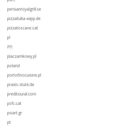
persianroyalgrill.se
pizzaitalia-wipp.de
pizzatoscane.cat
pl
Pl1
placzamkowy.pl
poland
portofinocuisine.pl
praxis-stute.de
preditoural.com
psfc.cat
psiart.gr
pt