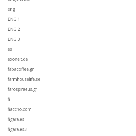
eng
ENG 1
ENG 2
ENG 3
es
exoneit.de
fabacoffee.gr
farmhouselife.se
farospiraeus.gr
fi
fiaccho.com
figara.es
figara.es3