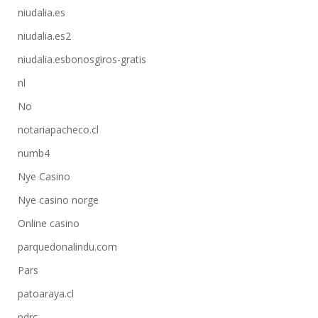
niudalia.es
niudalia.es2
niudalia.esbonosgiros-gratis
nl
No
notariapacheco.cl
numb4
Nye Casino
Nye casino norge
Online casino
parquedonalindu.com
Pars
patoaraya.cl
pdrc