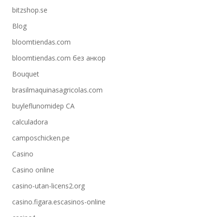
bitzshop.se
Blog
bloomtiendas.com
bloomtiendas.com без анкор
Bouquet
brasilmaquinasagricolas.com
buyleflunomidep CA
calculadora
camposchicken.pe
Casino
Casino online
casino-utan-licens2.org
casino.figara.escasinos-online