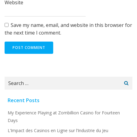
Website
Save my name, email, and website in this browser for
the next time I comment.
Search
for:
Recent Posts
My Experience Playing at Zombillion Casino for Fourteen
Days
L’Impact des Casinos en Ligne sur l’Industrie du Jeu