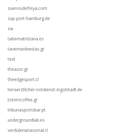
suenosdefreya.com
sup-port-hamburg.de
sw
tabernatristana.es
tavernaokwstas.gr
text
theazor.gr
theedgesport.cl
tieraerztlicher-notdienst-ingolstadt.de
totemcoffee.gr
tribunasportsbar.pt
undergroundlab.es
verdulerianacional.cl