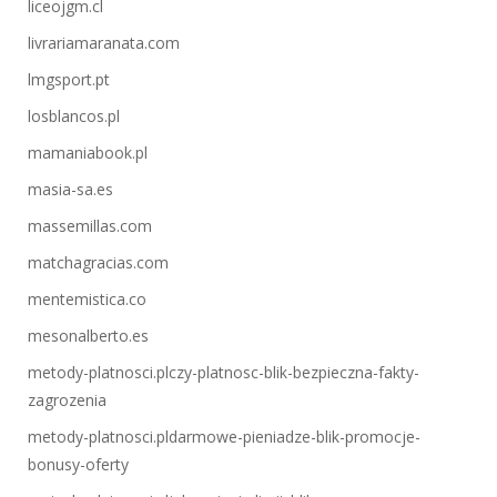
liceojgm.cl
livrariamaranata.com
lmgsport.pt
losblancos.pl
mamaniabook.pl
masia-sa.es
massemillas.com
matchagracias.com
mentemistica.co
mesonalberto.es
metody-platnosci.plczy-platnosc-blik-bezpieczna-fakty-
zagrozenia
metody-platnosci.pldarmowe-pieniadze-blik-promocje-
bonusy-oferty