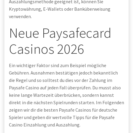
Auszahlungsmethode geeignet ist, können Sie
Kryptowährung, E-Wallets oder Banküberweisung
verwenden.
Neue Paysafecard
Casinos 2026
Ein wichtiger Faktor sind zum Beispiel mögliche
Gebühren. Ausnahmen bestätigen jedoch bekanntlich
die Regel und so solltest du dies vor der Zahlung im
Paysafe Casino auf jeden Fall überprüfen. Du musst also
keine lange Wartezeit überbrücken, sondern kannst
direkt in die nächsten Spielrunden starten. Im Folgenden
zeigen wir dir die besten Paysafe Casinos für deutsche
Spieler und geben dir wertvolle Tipps für die Paysafe
Casino Einzahlung und Auszahlung.