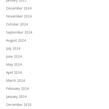
January 2025
December 2024
November 2024
October 2024
September 2024
August 2024
July 2024
June 2024
May 2024
April 2024
March 2024
February 2024
January 2024
December 2023