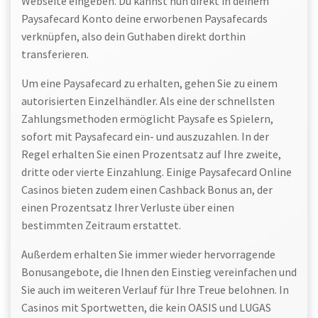
Webseite eingeben. Du kannst nun direkt in deinem
Paysafecard Konto deine erworbenen Paysafecards
verknüpfen, also dein Guthaben direkt dorthin
transferieren.
Um eine Paysafecard zu erhalten, gehen Sie zu einem
autorisierten Einzelhändler. Als eine der schnellsten
Zahlungsmethoden ermöglicht Paysafe es Spielern,
sofort mit Paysafecard ein- und auszuzahlen. In der
Regel erhalten Sie einen Prozentsatz auf Ihre zweite,
dritte oder vierte Einzahlung. Einige Paysafecard Online
Casinos bieten zudem einen Cashback Bonus an, der
einen Prozentsatz Ihrer Verluste über einen
bestimmten Zeitraum erstattet.
Außerdem erhalten Sie immer wieder hervorragende
Bonusangebote, die Ihnen den Einstieg vereinfachen und
Sie auch im weiteren Verlauf für Ihre Treue belohnen. In
Casinos mit Sportwetten, die kein OASIS und LUGAS