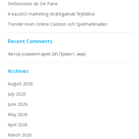
Definiciones de De Pana
A kaszinó marketing stratégiáinak fejlődése
Trender inom Online Casinon och Spelmarknaden
Recent Comments
on
Автор комментария
Привет, мир!
Archives
August 2026
July 2026
June 2026
May 2026
April 2026
March 2026