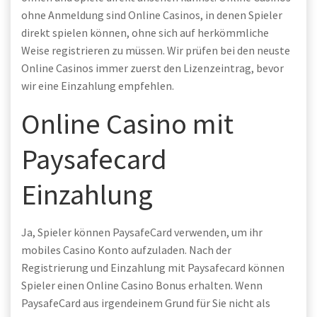
ohne Anmeldung sind Online Casinos, in denen Spieler
direkt spielen können, ohne sich auf herkömmliche
Weise registrieren zu müssen. Wir prüfen bei den neuste
Online Casinos immer zuerst den Lizenzeintrag, bevor
wir eine Einzahlung empfehlen.
Online Casino mit
Paysafecard
Einzahlung
Ja, Spieler können PaysafeCard verwenden, um ihr
mobiles Casino Konto aufzuladen. Nach der
Registrierung und Einzahlung mit Paysafecard können
Spieler einen Online Casino Bonus erhalten. Wenn
PaysafeCard aus irgendeinem Grund für Sie nicht als