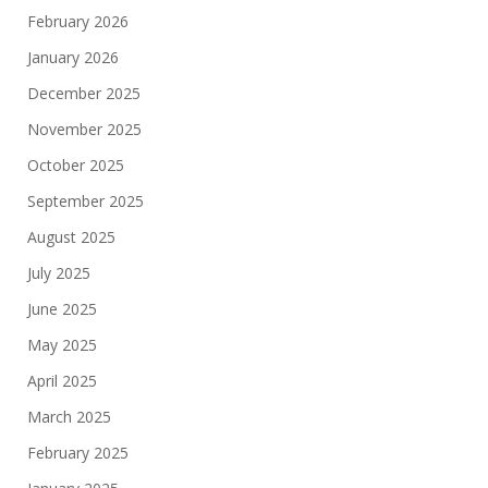
February 2026
January 2026
December 2025
November 2025
October 2025
September 2025
August 2025
July 2025
June 2025
May 2025
April 2025
March 2025
February 2025