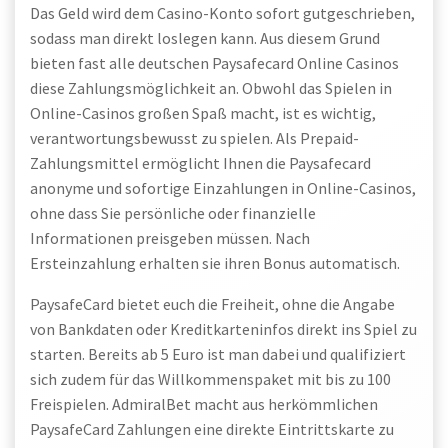
Das Geld wird dem Casino-Konto sofort gutgeschrieben,
sodass man direkt loslegen kann. Aus diesem Grund
bieten fast alle deutschen Paysafecard Online Casinos
diese Zahlungsmöglichkeit an. Obwohl das Spielen in
Online-Casinos großen Spaß macht, ist es wichtig,
verantwortungsbewusst zu spielen. Als Prepaid-
Zahlungsmittel ermöglicht Ihnen die Paysafecard
anonyme und sofortige Einzahlungen in Online-Casinos,
ohne dass Sie persönliche oder finanzielle
Informationen preisgeben müssen. Nach
Ersteinzahlung erhalten sie ihren Bonus automatisch.
PaysafeCard bietet euch die Freiheit, ohne die Angabe
von Bankdaten oder Kreditkarteninfos direkt ins Spiel zu
starten. Bereits ab 5 Euro ist man dabei und qualifiziert
sich zudem für das Willkommenspaket mit bis zu 100
Freispielen. AdmiralBet macht aus herkömmlichen
PaysafeCard Zahlungen eine direkte Eintrittskarte zu