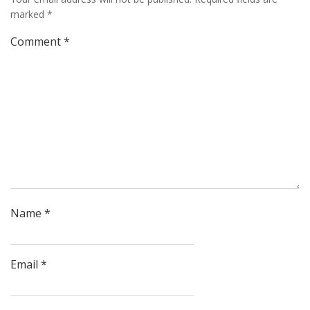
marked
*
Comment
*
Name
*
Email
*