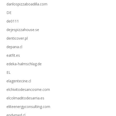
darilospizzaboadilla.com
DE
de0111
dejespizzahouse.se
denticover.pl
depana.cl
eatfit.es
edeka-halmschlag.de
EL
elagentecine.cl
elchivitodesancosme.com
elcolmaditodesarria.es
eliteenergyconsulting.com
endymed.cl