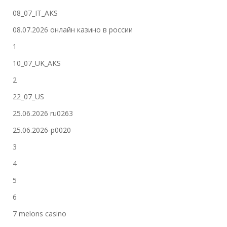
08_07_IT_AKS
08.07.2026 онлайн казино в россии
1
10_07_UK_AKS
2
22_07_US
25.06.2026 ru0263
25.06.2026-p0020
3
4
5
6
7 melons casino