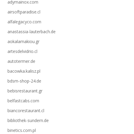
adymainox.com
airsoftparadise.cl
alfalegacyco.com
anastassia-lauterbach.de
aokalamakiou.gr
artesdelvidrio.cl
autotermer.de
bacowka.kalisz.pl
bdsm-shop-24.de
bebisrestaurant.gr
belfastcabs.com
biancorestaurant.cl
bibliothek-sundern.de
binetics.com.pl