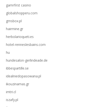
gamrfirst casino
globalshopperu.com
gmsbox.pl
hairmine.gr
herbolarioqueti.es
hotel-renneslesbains.com
hu
hundesalon-gerlindeade.de
ibbespartille.se
idealniedopasowana.pl
ikouzinamas.gr
imtri.cl
iszafy.pl