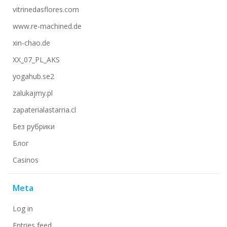
vitrinedasflores.com
www.re-machined.de
xin-chao.de
XX_07_PL_AKS
yogahub.se2
zalukajmy.pl
zapaterialastarria.cl
Без рубрики
Блог
Сasinos
Meta
Log in
Entries feed