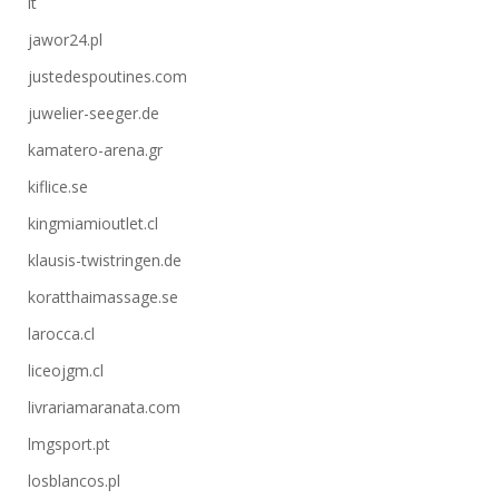
it
jawor24.pl
justedespoutines.com
juwelier-seeger.de
kamatero-arena.gr
kiflice.se
kingmiamioutlet.cl
klausis-twistringen.de
koratthaimassage.se
larocca.cl
liceojgm.cl
livrariamaranata.com
lmgsport.pt
losblancos.pl