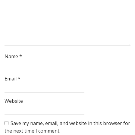
Name
*
Email
*
Website
Save my name, email, and website in this browser for
the next time I comment.