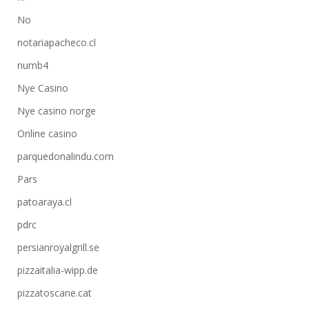
No
notariapacheco.cl
numb4
Nye Casino
Nye casino norge
Online casino
parquedonalindu.com
Pars
patoaraya.cl
pdrc
persianroyalgrill.se
pizzaitalia-wipp.de
pizzatoscane.cat