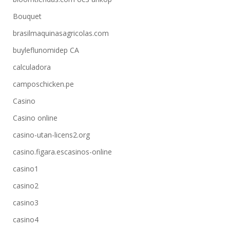
Bouquet
brasilmaquinasagricolas.com
buyleflunomidep CA
calculadora
camposchicken.pe
Casino
Casino online
casino-utan-licens2.org
casino.figara.escasinos-online
casino1
casino2
casino3
casino4