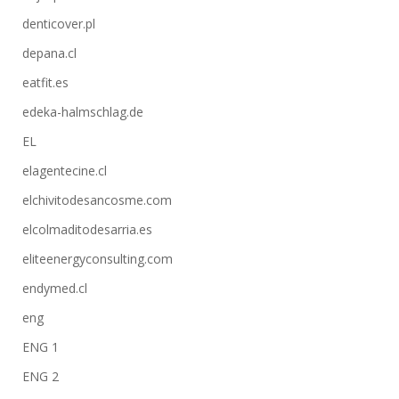
denticover.pl
depana.cl
eatfit.es
edeka-halmschlag.de
EL
elagentecine.cl
elchivitodesancosme.com
elcolmaditodesarria.es
eliteenergyconsulting.com
endymed.cl
eng
ENG 1
ENG 2