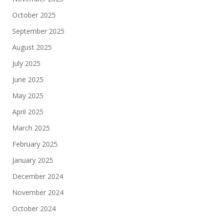
October 2025
September 2025
August 2025
July 2025
June 2025
May 2025
April 2025
March 2025
February 2025
January 2025
December 2024
November 2024
October 2024