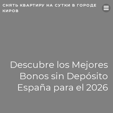
Skip
СНЯТЬ КВАРТИРУ НА СУТКИ В ГОРОДЕ
СНЯТЬ КВАРТИРУ НА СУТКИ В ГОРОДЕ
to
КИРОВ
КИРОВ
content
Descubre los Mejores
Bonos sin Depósito
España para el 2026