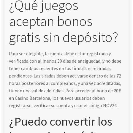
¿Qué juegos
aceptan bonos
gratis sin depósito?
Para ser elegible, la cuenta debe estar registrada y
verificada con al menos 30 días de antigüedad, y no debe
tener cambios recientes en los límites ni retiradas
pendientes. Las tiradas deben activarse dentro de las 72
horas posteriores al cumpleaños, y una vez acreditadas,
tienen una validez de 7 días. Para acceder al bono de 20€
en Casino Barcelona, los nuevos usuarios deben
registrarse, verificar su cuenta y usar el código NOV24.
¿Puedo convertir los