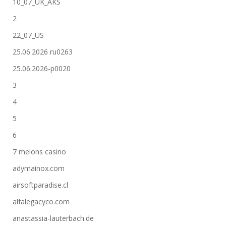
10_07_UK_AKS
2
22_07_US
25.06.2026 ru0263
25.06.2026-p0020
3
4
5
6
7 melons casino
adymainox.com
airsoftparadise.cl
alfalegacyco.com
anastassia-lauterbach.de