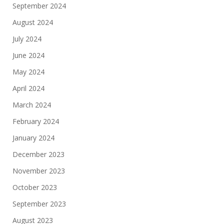
September 2024
August 2024
July 2024
June 2024
May 2024
April 2024
March 2024
February 2024
January 2024
December 2023
November 2023
October 2023
September 2023
August 2023