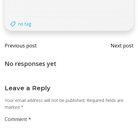
no tag
Post
Post
Previous post
Next post
navigation
navi
No responses yet
Leave a Reply
Your email address will not be published.
Required fields are
marked
*
Comment
*