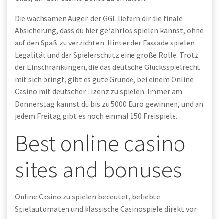
Die wachsamen Augen der GGL liefern dir die finale
Absicherung, dass du hier gefahrlos spielen kannst, ohne
auf den Spaß zu verzichten. Hinter der Fassade spielen
Legalität und der Spielerschutz eine große Rolle. Trotz
der Einschränkungen, die das deutsche Glücksspielrecht
mit sich bringt, gibt es gute Gründe, bei einem Online
Casino mit deutscher Lizenz zu spielen. Immer am
Donnerstag kannst du bis zu 5000 Euro gewinnen, und an
jedem Freitag gibt es noch einmal 150 Freispiele.
Best online casino
sites and bonuses
Online Casino zu spielen bedeutet, beliebte
Spielautomaten und klassische Casinospiele direkt von