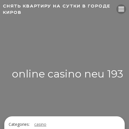
Skip
СНЯТЬ КВАРТИРУ НА СУТКИ В ГОРОДЕ
СНЯТЬ КВАРТИРУ НА СУТКИ В ГОРОДЕ
to
КИРОВ
КИРОВ
content
online casino neu 193
Categories:
casino