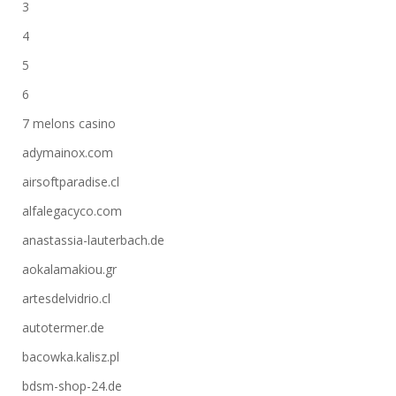
3
4
5
6
7 melons casino
adymainox.com
airsoftparadise.cl
alfalegacyco.com
anastassia-lauterbach.de
aokalamakiou.gr
artesdelvidrio.cl
autotermer.de
bacowka.kalisz.pl
bdsm-shop-24.de