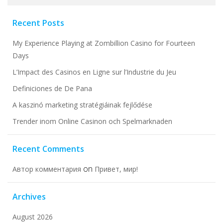
for:
Recent Posts
My Experience Playing at Zombillion Casino for Fourteen
Days
L’Impact des Casinos en Ligne sur l’Industrie du Jeu
Definiciones de De Pana
A kaszinó marketing stratégiáinak fejlődése
Trender inom Online Casinon och Spelmarknaden
Recent Comments
on
Автор комментария
Привет, мир!
Archives
August 2026