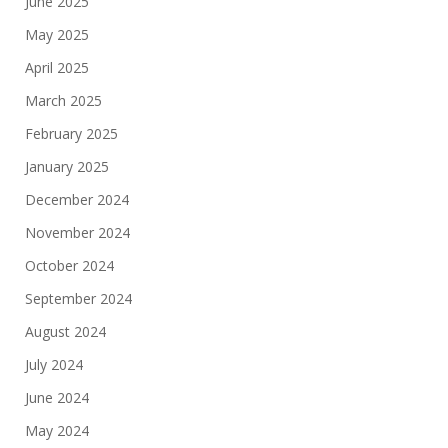
June 2025
May 2025
April 2025
March 2025
February 2025
January 2025
December 2024
November 2024
October 2024
September 2024
August 2024
July 2024
June 2024
May 2024