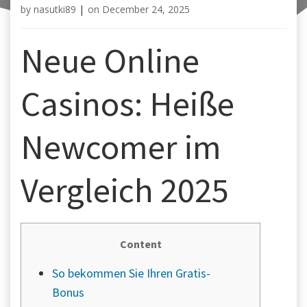
by
nasutki89
|
on
December 24, 2025
Neue Online
Casinos: Heiße
Newcomer im
Vergleich 2025
Content
So bekommen Sie Ihren Gratis-
Bonus