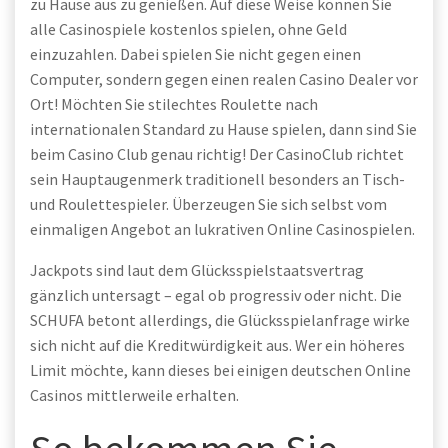
zu Hause aus zu genießen. Auf diese Weise können Sie
alle Casinospiele kostenlos spielen, ohne Geld
einzuzahlen. Dabei spielen Sie nicht gegen einen
Computer, sondern gegen einen realen Casino Dealer vor
Ort! Möchten Sie stilechtes Roulette nach
internationalen Standard zu Hause spielen, dann sind Sie
beim Casino Club genau richtig! Der CasinoClub richtet
sein Hauptaugenmerk traditionell besonders an Tisch-
und Roulettespieler. Überzeugen Sie sich selbst vom
einmaligen Angebot an lukrativen Online Casinospielen.
Jackpots sind laut dem Glücksspielstaatsvertrag
gänzlich untersagt – egal ob progressiv oder nicht. Die
SCHUFA betont allerdings, die Glücksspielanfrage wirke
sich nicht auf die Kreditwürdigkeit aus. Wer ein höheres
Limit möchte, kann dieses bei einigen deutschen Online
Casinos mittlerweile erhalten.