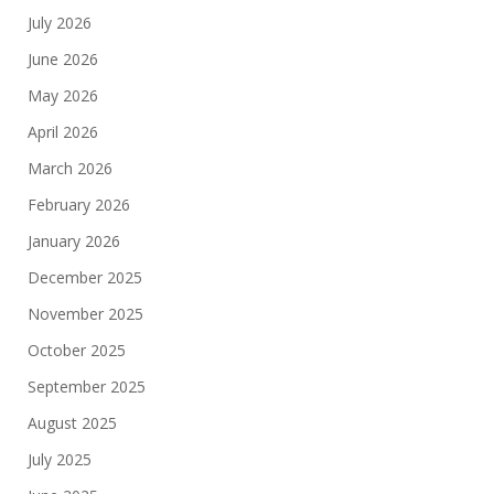
July 2026
June 2026
May 2026
April 2026
March 2026
February 2026
January 2026
December 2025
November 2025
October 2025
September 2025
August 2025
July 2025