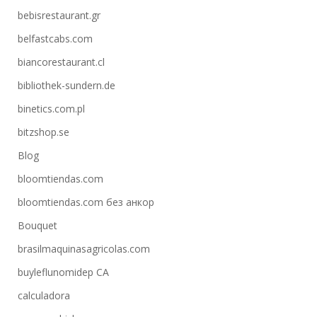
bebisrestaurant.gr
belfastcabs.com
biancorestaurant.cl
bibliothek-sundern.de
binetics.com.pl
bitzshop.se
Blog
bloomtiendas.com
bloomtiendas.com без анкор
Bouquet
brasilmaquinasagricolas.com
buyleflunomidep CA
calculadora