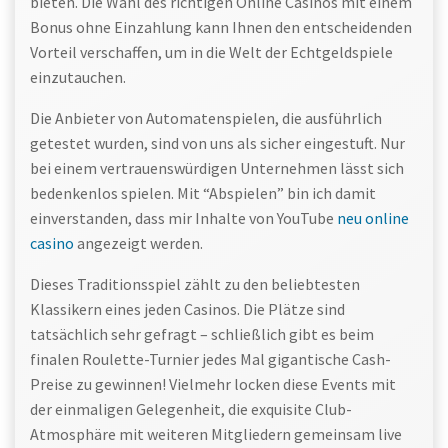
bieten. Die Wahl des richtigen Online Casinos mit einem
Bonus ohne Einzahlung kann Ihnen den entscheidenden
Vorteil verschaffen, um in die Welt der Echtgeldspiele
einzutauchen.
Die Anbieter von Automatenspielen, die ausführlich
getestet wurden, sind von uns als sicher eingestuft. Nur
bei einem vertrauenswürdigen Unternehmen lässt sich
bedenkenlos spielen. Mit “Abspielen” bin ich damit
einverstanden, dass mir Inhalte von YouTube
neu online
casino
angezeigt werden.
Dieses Traditionsspiel zählt zu den beliebtesten
Klassikern eines jeden Casinos. Die Plätze sind
tatsächlich sehr gefragt – schließlich gibt es beim
finalen Roulette-Turnier jedes Mal gigantische Cash-
Preise zu gewinnen! Vielmehr locken diese Events mit
der einmaligen Gelegenheit, die exquisite Club-
Atmosphäre mit weiteren Mitgliedern gemeinsam live