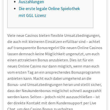
Auszahlungen
Die erste legale Online Spielothek
mit GGL Lizenz
Viele neue Casinos bieten flexible Umsatzbedingungen,
die auch mit kleineren Einsätzen erfüllbar sind – achtet
auf transparente Bonusregeln! Die neuen Online Casinos
lassen demnach keine Möglichkeit ungenutzt, um euch
einen attraktiven Bonus anzubieten. Dies ist für ein
neues Online Casino nur dann möglich, wenn man euch
vom ersten Tag an ein ansprechendes Bonusprogramm
anbieten kann. Macht euch dabei umgehend an die
Bonus- und Umsatzbedingungen heran und stellt sicher,
dass der Neukundenbonus möglichst schnell ausgezahlt
werden kann. Selten – jedoch nicht auszuschließen – ist
der direkte Kontakt mit dem Kundensupport per Live
Chat, um den Casino Bonus zu erhalten.