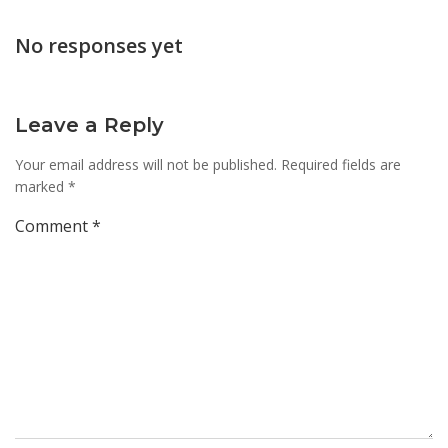
navigation
navi
No responses yet
Leave a Reply
Your email address will not be published.
Required fields are
marked
*
Comment
*