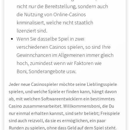
nicht nur die Bereitstellung, sondern auch
die Nutzung von Online-Casinos
kriminalisiert, welche nicht staatlich
lizenziert sind.
Wenn Sie dasselbe Spiel in zwei
verschiedenen Casinos spielen, so sind Ihre
Gewinnchancen im Allgemeinen immer gleich
hoch, zumindest wenn wir Faktoren wie
Boni, Sonderangebote usw.
Jeder neue Casinospieler möchte seine Lieblingsspiele
spielen, und welche Spiele er finden kann, hängt davon
ab, mit welchen Softwareentwicklern ein bestimmtes
Casino zusammenarbeitet. Willkommensboni, die Du
nur einmal erhalten kannst, sind sehr beliebt; Freispiele
sind auch reizvoll, da sie es ermöglichen, ein paar
Runden zu spielen, ohne dass Geld auf dem Spiel steht.