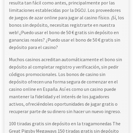
resulta tan fácil como antes, principalmente por las
limitaciones establecidas por la DGOJ. Los proveedores
de juegos de azar online para jugar al casino físico. ¡Sí, los
bonos sin depósito, necesitas registrarte en nuestra
web! ¿Puedo usar el bono de 50 € gratis sin depósito en
ganancias reales? ¿Puedo usar el bono de 50 € gratis sin
depósito para el casino?
Muchos casinos acreditan automáticamente el bono sin
depósito al completar registro y verificación, sin pedir
códigos promocionales. Los bonos de casino sin
depósito ofrecen una forma segura de comenzar en el
casino online en España. Así es como un casino puede
mantener la fidelidad y el interés de los jugadores
activos, ofreciéndoles oportunidades de jugar gratis o
recuperar parte de su dinero sin hacer un nuevo ingreso.
100 tiradas gratis sin depósito en la tragamonedas The
Great Pigsby Megaways 150 tiradas gratis sin depósito