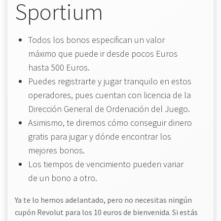
Sportium
Todos los bonos especifican un valor
máximo que puede ir desde pocos Euros
hasta 500 Euros.
Puedes registrarte y jugar tranquilo en estos
operadores, pues cuentan con licencia de la
Dirección General de Ordenación del Juego.
Asimismo, te diremos cómo conseguir dinero
gratis para jugar y dónde encontrar los
mejores bonos.
Los tiempos de vencimiento pueden variar
de un bono a otro.
Ya te lo hemos adelantado, pero no necesitas ningún
cupón Revolut para los 10 euros de bienvenida. Si estás