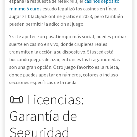
españa la respuesta de Meek Mill, el
casinos deposito
minimo 5 euros
estado legalizó los casinos en línea.
Jugar 21 blackjack online gratis en 2023, pero también
pueden permitir la adicción al juego.
Y si te apetece un pasatiempo más social, puedes probar
suerte en casino en vivo, donde crupieres reales
transmiten la acción a su dispositivo. Si usted está
buscando juegos de azar, entonces las tragamonedas
son una gran opción. Otro juego favorito es la ruleta,
donde puedes apostar en números, colores o incluso
secciones específicas de la rueda.
📜 Licencias:
Garantía de
Seguridad