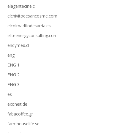
elagentecine.cl
elchivitodesancosme.com
elcolmaditodesarria.es
eliteenergyconsulting.com
endymed.cl
eng
ENG 1
ENG 2
ENG 3
es
exoneit.de
fabacoffee.gr
farmhouselife.se