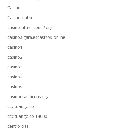
Casino
Casino online
casino-utan-licens2.org
casino.figara.escasinos-online
casino1
casino2
casino3
casino4
casinos
casinoutan-licens.org
cccituango.co
cccituango.co 14000
centro cias