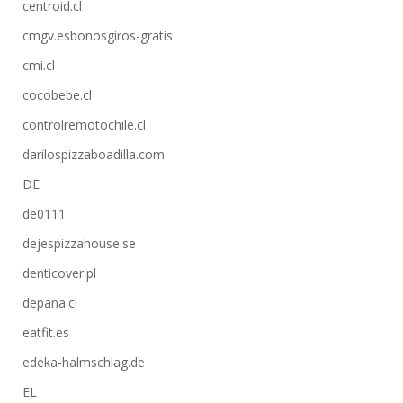
centroid.cl
cmgv.esbonosgiros-gratis
cmi.cl
cocobebe.cl
controlremotochile.cl
darilospizzaboadilla.com
DE
de0111
dejespizzahouse.se
denticover.pl
depana.cl
eatfit.es
edeka-halmschlag.de
EL