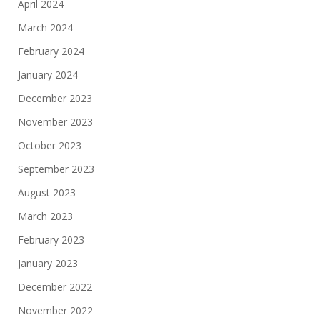
April 2024
March 2024
February 2024
January 2024
December 2023
November 2023
October 2023
September 2023
August 2023
March 2023
February 2023
January 2023
December 2022
November 2022