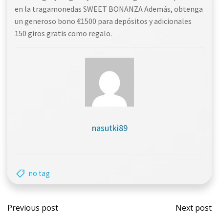
en la tragamonedas SWEET BONANZA Además, obtenga
un generoso bono €1500 para depósitos y adicionales
150 giros gratis como regalo.
nasutki89
no tag
Post
Post
Previous post
Next post