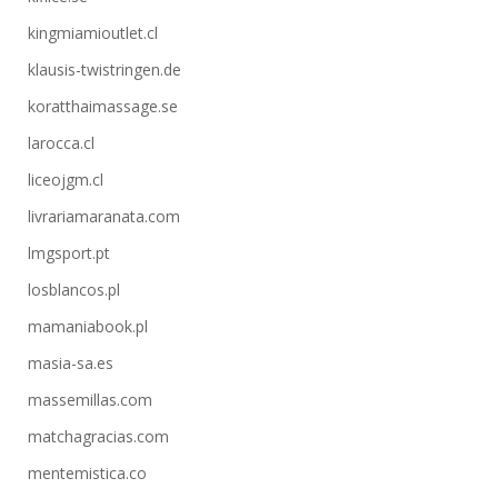
kingmiamioutlet.cl
klausis-twistringen.de
koratthaimassage.se
larocca.cl
liceojgm.cl
livrariamaranata.com
lmgsport.pt
losblancos.pl
mamaniabook.pl
masia-sa.es
massemillas.com
matchagracias.com
mentemistica.co