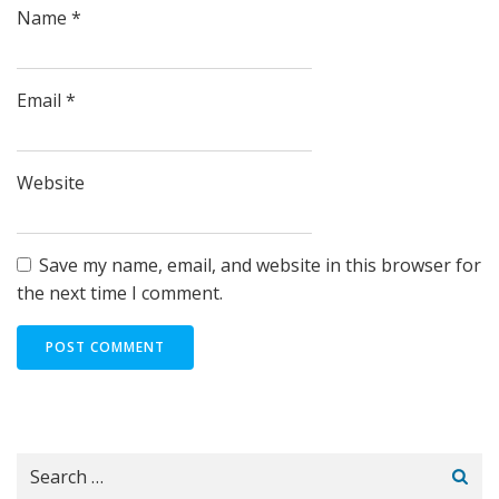
Name
*
Email
*
Website
Save my name, email, and website in this browser for
the next time I comment.
Search
for: