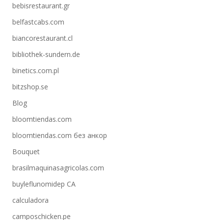
bebisrestaurant.gr
belfastcabs.com
biancorestaurant.cl
bibliothek-sundern.de
binetics.com.pl
bitzshop.se
Blog
bloomtiendas.com
bloomtiendas.com без анкор
Bouquet
brasilmaquinasagricolas.com
buyleflunomidep CA
calculadora
camposchicken.pe