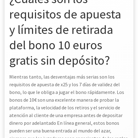
requisitos de apuesta
y límites de retirada
del bono 10 euros
gratis sin depósito?
Mientras tanto, las desventajas más serias son los
requisitos de apuesta de x25 y los 7 días de validez del
bono, lo que le obliga a jugar el bono rápidamente. Los
bonos de 10€ son una excelente manera de probar la
plataforma, la velocidad de los retiros y el servicio de
atención al cliente de una empresa antes de depositar
dinero por adelantado En línea general, estos bonos
pueden ser una buena entrada al mundo del azar,