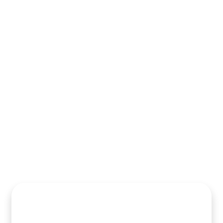
mejor casino en línea
72