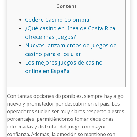
Content
Codere Casino Colombia
¿Qué casino en línea de Costa Rica
ofrece más juegos?
Nuevos lanzamientos de juegos de
casino para el celular
Los mejores juegos de casino
online en España
Con tantas opciones disponibles, siempre hay algo
nuevo y prometedor por descubrir en el país. Los
operadores suelen ser muy claros respecto a estos
porcentajes, permitiéndonos tomar decisiones
informadas y disfrutar del juego con mayor
confianza. Además, la emoción se mantiene con