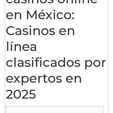
en México:
Casinos en
línea
clasificados por
expertos en
2025