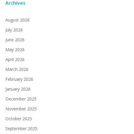
Archives
August 2026
July 2026
June 2026
May 2026
April 2026
March 2026
February 2026
January 2026
December 2025
November 2025
October 2025
September 2025