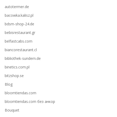
autotermer.de
bacowka.kalisz.pl
bdsm-shop-24.de
bebisrestaurant.gr
belfastcabs.com
biancorestaurant.cl
bibliothek-sundern.de
binetics.com.pl
bitzshop.se
Blog
bloomtiendas.com
bloomtiendas.com без анкор
Bouquet