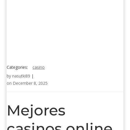
Categories:
casino
by
nasutki89
|
on
December 8, 2025
Mejores
casinos online