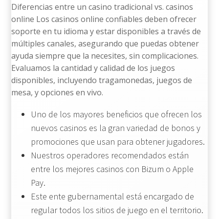
Diferencias entre un casino tradicional vs. casinos
online Los casinos online confiables deben ofrecer
soporte en tu idioma y estar disponibles a través de
múltiples canales, asegurando que puedas obtener
ayuda siempre que la necesites, sin complicaciones.
Evaluamos la cantidad y calidad de los juegos
disponibles, incluyendo tragamonedas, juegos de
mesa, y opciones en vivo.
Uno de los mayores beneficios que ofrecen los
nuevos casinos es la gran variedad de bonos y
promociones que usan para obtener jugadores.
Nuestros operadores recomendados están
entre los mejores casinos con Bizum o Apple
Pay.
Este ente gubernamental está encargado de
regular todos los sitios de juego en el territorio.