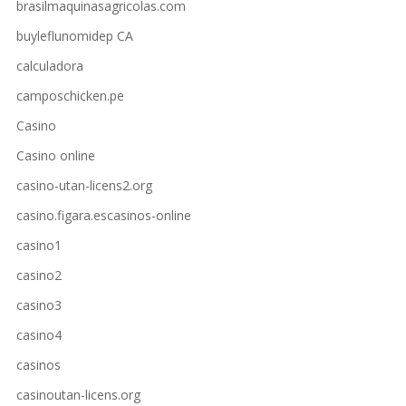
brasilmaquinasagricolas.com
buyleflunomidep CA
calculadora
camposchicken.pe
Casino
Casino online
casino-utan-licens2.org
casino.figara.escasinos-online
casino1
casino2
casino3
casino4
casinos
casinoutan-licens.org