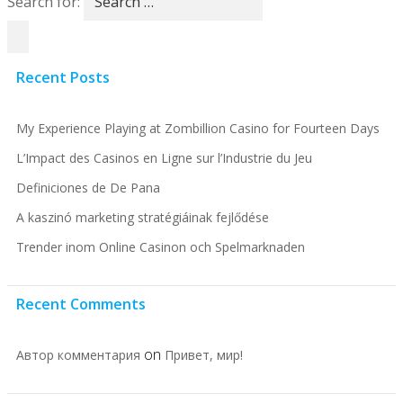
Search for:
Recent Posts
My Experience Playing at Zombillion Casino for Fourteen Days
L’Impact des Casinos en Ligne sur l’Industrie du Jeu
Definiciones de De Pana
A kaszinó marketing stratégiáinak fejlődése
Trender inom Online Casinon och Spelmarknaden
Recent Comments
on
Автор комментария
Привет, мир!