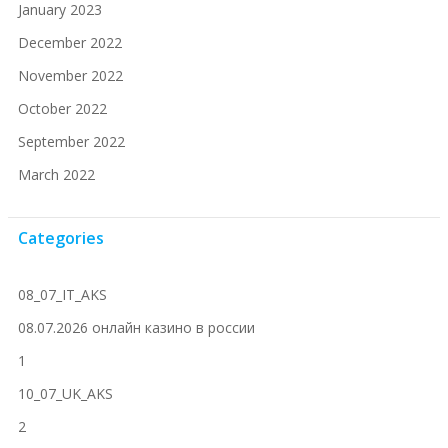
January 2023
December 2022
November 2022
October 2022
September 2022
March 2022
Categories
08_07_IT_AKS
08.07.2026 онлайн казино в россии
1
10_07_UK_AKS
2