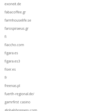
exoneit.de
fabacoffee.gr
farmhouselife.se
farospiraeus.gr
fi
fiaccho.com
figara.es
figara.es3
fiser.es
fr
freenas.pl
fuerth-regional.de/
gamrfirst casino
globalshopperu.com