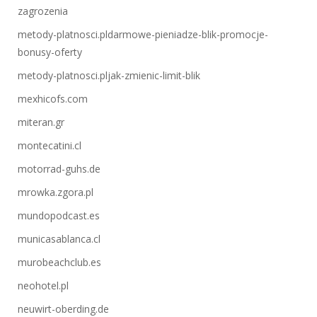
zagrozenia
metody-platnosci.pldarmowe-pieniadze-blik-promocje-
bonusy-oferty
metody-platnosci.pljak-zmienic-limit-blik
mexhicofs.com
miteran.gr
montecatini.cl
motorrad-guhs.de
mrowka.zgora.pl
mundopodcast.es
municasablanca.cl
murobeachclub.es
neohotel.pl
neuwirt-oberding.de