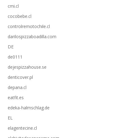
cmi.cl
cocobebe.cl
controlremotochile.cl
darilospizzaboadilla.com
DE
de0111
dejespizzahouse.se
denticover.pl
depana.cl
eatfit.es
edeka-halmschlag.de
EL
elagentecine.cl