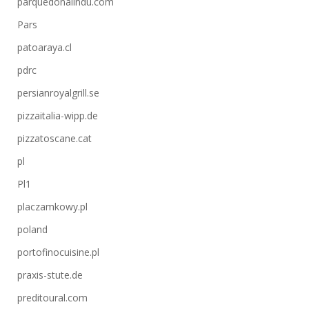
parquedonalindu.com
Pars
patoaraya.cl
pdrc
persianroyalgrill.se
pizzaitalia-wipp.de
pizzatoscane.cat
pl
Pl1
placzamkowy.pl
poland
portofinocuisine.pl
praxis-stute.de
preditoural.com