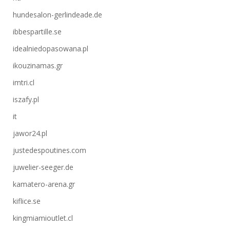
hundesalon-gerlindeade.de
ibbespartille.se
idealniedopasowana.pl
ikouzinamas.gr
imtri.cl
iszafy.pl
it
jawor24.pl
justedespoutines.com
juwelier-seeger.de
kamatero-arena.gr
kiflice.se
kingmiamioutlet.cl