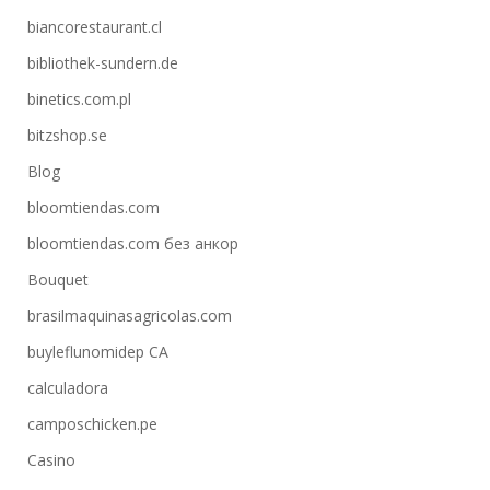
biancorestaurant.cl
bibliothek-sundern.de
binetics.com.pl
bitzshop.se
Blog
bloomtiendas.com
bloomtiendas.com без анкор
Bouquet
brasilmaquinasagricolas.com
buyleflunomidep CA
calculadora
camposchicken.pe
Casino