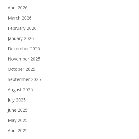
April 2026
March 2026
February 2026
January 2026
December 2025
November 2025
October 2025
September 2025
August 2025
July 2025
June 2025
May 2025
April 2025