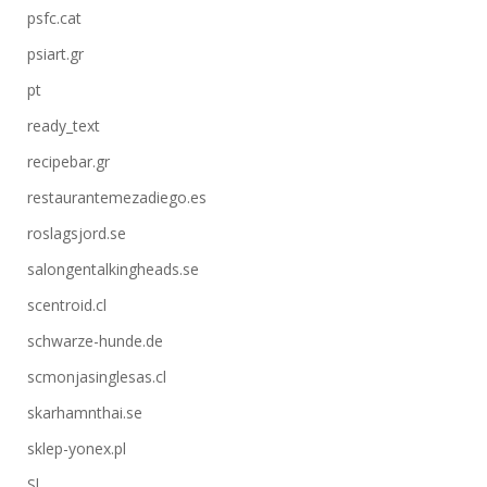
psfc.cat
psiart.gr
pt
ready_text
recipebar.gr
restaurantemezadiego.es
roslagsjord.se
salongentalkingheads.se
scentroid.cl
schwarze-hunde.de
scmonjasinglesas.cl
skarhamnthai.se
sklep-yonex.pl
Sl