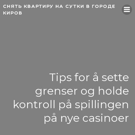
Skip
СНЯТЬ КВАРТИРУ НА СУТКИ В ГОРОДЕ
СНЯТЬ КВАРТИРУ НА СУТКИ В ГОРОДЕ
to
КИРОВ
КИРОВ
content
Tips for å sette
grenser og holde
kontroll på spillingen
på nye casinoer