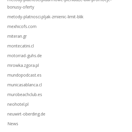
bonusy-oferty
metody-platnosci.pljak-zmienic-limit-blik
mexhicofs.com
miteran.gr
montecatini.cl
motorrad-guhs.de
mrowka.zgora.pl
mundopodcast.es
municasablanca.cl
murobeachclub.es
neohotel.pl
neuwirt-oberding.de
News