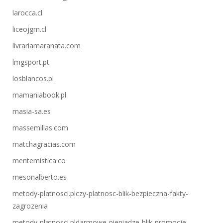
larocca.cl
liceojgm.cl
livrariamaranata.com
lmgsport.pt
losblancos.pl
mamaniabook.pl
masia-sa.es
massemillas.com
matchagracias.com
mentemistica.co
mesonalberto.es
metody-platnosci.plczy-platnosc-blik-bezpieczna-fakty-
zagrozenia
metody-platnosci.pldarmowe-pieniadze-blik-promocje-