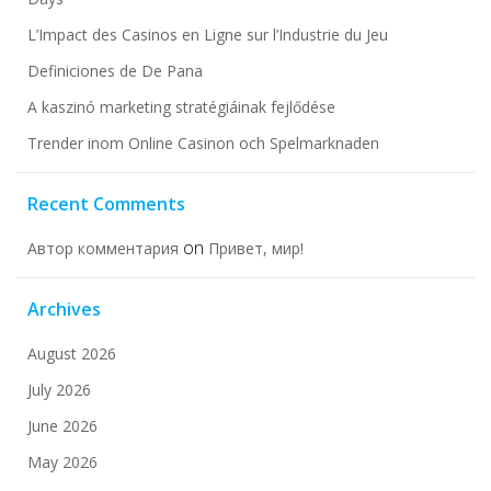
L’Impact des Casinos en Ligne sur l’Industrie du Jeu
Definiciones de De Pana
A kaszinó marketing stratégiáinak fejlődése
Trender inom Online Casinon och Spelmarknaden
Recent Comments
on
Автор комментария
Привет, мир!
Archives
August 2026
July 2026
June 2026
May 2026