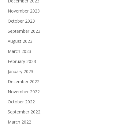
December 2023
November 2023
October 2023
September 2023
August 2023
March 2023
February 2023
January 2023
December 2022
November 2022
October 2022
September 2022
March 2022