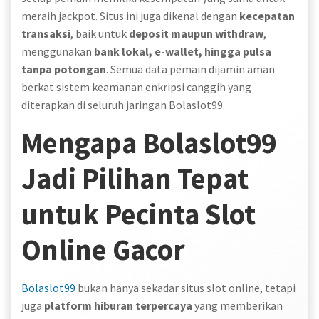
meraih jackpot. Situs ini juga dikenal dengan
kecepatan
transaksi
, baik untuk
deposit maupun withdraw
,
menggunakan
bank lokal, e-wallet, hingga pulsa
tanpa potongan
. Semua data pemain dijamin aman
berkat sistem keamanan enkripsi canggih yang
diterapkan di seluruh jaringan Bolaslot99.
Mengapa Bolaslot99
Jadi Pilihan Tepat
untuk Pecinta Slot
Online Gacor
Bolaslot99
bukan hanya sekadar situs slot online, tetapi
juga
platform hiburan terpercaya
yang memberikan