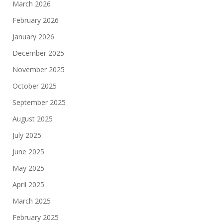
March 2026
February 2026
January 2026
December 2025
November 2025
October 2025
September 2025
August 2025
July 2025
June 2025
May 2025
April 2025
March 2025
February 2025