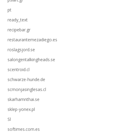
pt
ready_text
recipebar.gr
restaurantemezadiego.es
roslagsjord.se
salongentalkingheads.se
scentroid.cl
schwarze-hunde.de
scmonjasinglesas.cl
skarhamnthai.se
sklep-yonex.pl
Sl
softimes.com.es