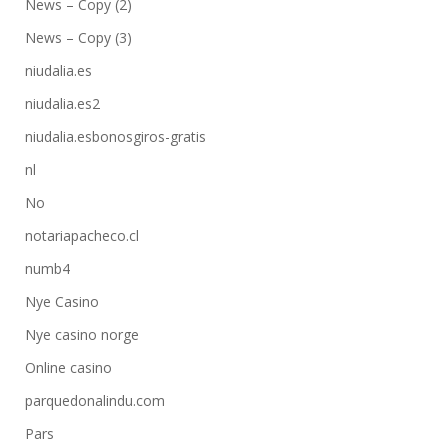
News – Copy (2)
News – Copy (3)
niudalia.es
niudalia.es2
niudalia.esbonosgiros-gratis
nl
No
notariapacheco.cl
numb4
Nye Casino
Nye casino norge
Online casino
parquedonalindu.com
Pars