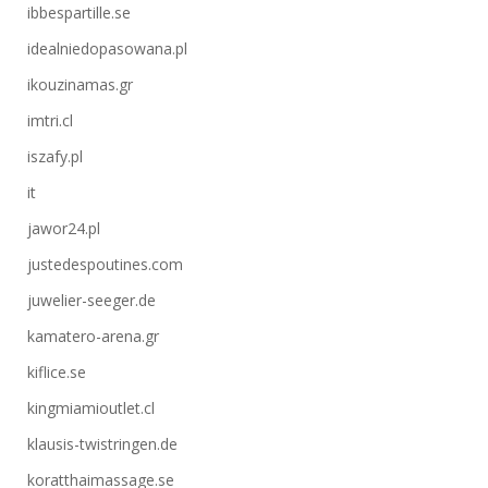
ibbespartille.se
idealniedopasowana.pl
ikouzinamas.gr
imtri.cl
iszafy.pl
it
jawor24.pl
justedespoutines.com
juwelier-seeger.de
kamatero-arena.gr
kiflice.se
kingmiamioutlet.cl
klausis-twistringen.de
koratthaimassage.se