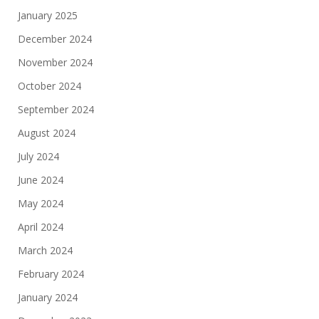
January 2025
December 2024
November 2024
October 2024
September 2024
August 2024
July 2024
June 2024
May 2024
April 2024
March 2024
February 2024
January 2024