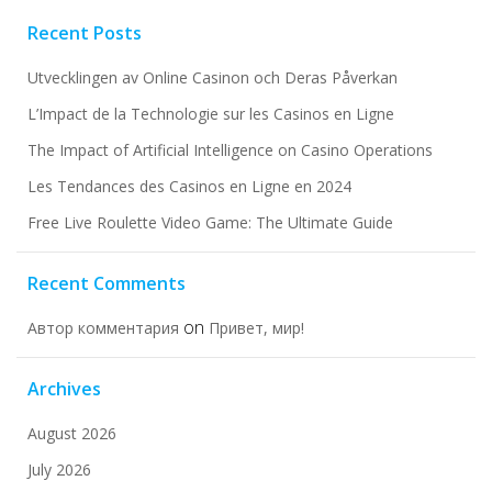
Recent Posts
Utvecklingen av Online Casinon och Deras Påverkan
L’Impact de la Technologie sur les Casinos en Ligne
The Impact of Artificial Intelligence on Casino Operations
Les Tendances des Casinos en Ligne en 2024
Free Live Roulette Video Game: The Ultimate Guide
Recent Comments
on
Автор комментария
Привет, мир!
Archives
August 2026
July 2026