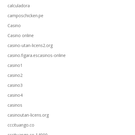
calculadora
camposchicken.pe
Casino
Casino online
casino-utan-licens2.org
casino.figara.escasinos-online
casino1
casino2
casino3
casino4
casinos
casinoutan-licens.org
cccituango.co
cccituango.co 14000