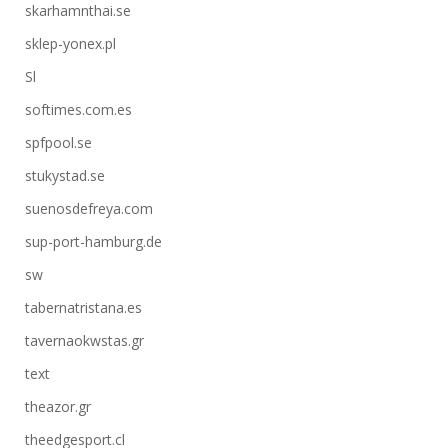
skarhamnthai.se
sklep-yonex.pl
Sl
softimes.com.es
spfpool.se
stukystad.se
suenosdefreya.com
sup-port-hamburg.de
sw
tabernatristana.es
tavernaokwstas.gr
text
theazor.gr
theedgesport.cl