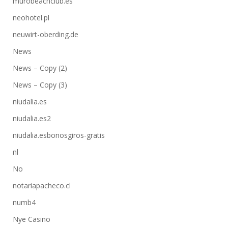
murobeachclub.es
neohotel.pl
neuwirt-oberding.de
News
News – Copy (2)
News – Copy (3)
niudalia.es
niudalia.es2
niudalia.esbonosgiros-gratis
nl
No
notariapacheco.cl
numb4
Nye Casino