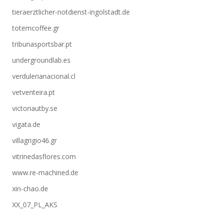
tieraerztlicher-notdienst-ingolstadt.de
totemcoffee.gr
tribunasportsbar.pt
undergroundlab.es
verdulerianacional.cl
vetventeira.pt
victoriautby.se
vigata.de
villagrigio46.gr
vitrinedasflores.com
www.re-machined.de
xin-chao.de
XX_07_PL_AKS