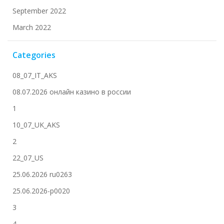
September 2022
March 2022
Categories
08_07_IT_AKS
08.07.2026 онлайн казино в россии
1
10_07_UK_AKS
2
22_07_US
25.06.2026 ru0263
25.06.2026-p0020
3
4