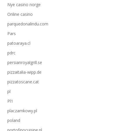
Nye casino norge
Online casino
parquedonalindu.com
Pars
patoaraya.cl
pdrc
persianroyalgrill.se
pizzaitalia-wipp.de
pizzatoscane.cat
pl
Pl1
placzamkowy.pl
poland
portofinocuisine.pl