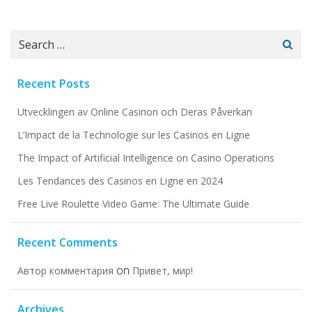
Search
for:
Recent Posts
Utvecklingen av Online Casinon och Deras Påverkan
L’Impact de la Technologie sur les Casinos en Ligne
The Impact of Artificial Intelligence on Casino Operations
Les Tendances des Casinos en Ligne en 2024
Free Live Roulette Video Game: The Ultimate Guide
Recent Comments
on
Автор комментария
Привет, мир!
Archives