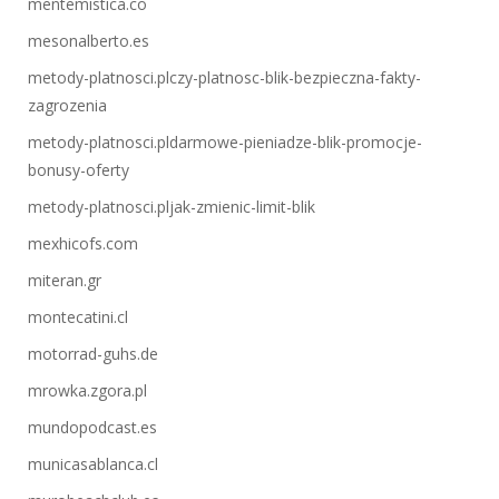
mentemistica.co
mesonalberto.es
metody-platnosci.plczy-platnosc-blik-bezpieczna-fakty-
zagrozenia
metody-platnosci.pldarmowe-pieniadze-blik-promocje-
bonusy-oferty
metody-platnosci.pljak-zmienic-limit-blik
mexhicofs.com
miteran.gr
montecatini.cl
motorrad-guhs.de
mrowka.zgora.pl
mundopodcast.es
municasablanca.cl