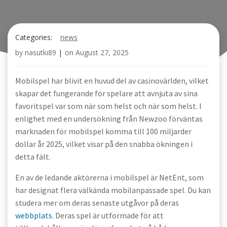
Categories:
news
by
nasutki89
|
on
August 27, 2025
Mobilspel har blivit en huvud del av casinovärlden, vilket
skapar det fungerande för spelare att avnjuta av sina
favoritspel var som när som helst och när som helst. I
enlighet med en undersökning från Newzoo förväntas
marknaden för mobilspel komma till 100 miljarder
dollar år 2025, vilket visar på den snabba ökningen i
detta fält.
En av de ledande aktörerna i mobilspel är NetEnt, som
har designat flera välkända mobilanpassade spel. Du kan
studera mer om deras senaste utgåvor på deras
webbplats
. Deras spel är utformade för att