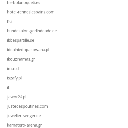
herbolarioqueti.es
hotel-renneslesbains.com
hu
hundesalon-gerlindeade.de
ibbespartille.se
idealniedopasowana.pl
ikouzinamas.gr
imtri.cl
iszafy.pl
it
jawor24.pl
justedespoutines.com
juwelier-seeger.de
kamatero-arena.gr