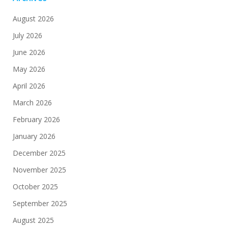
August 2026
July 2026
June 2026
May 2026
April 2026
March 2026
February 2026
January 2026
December 2025
November 2025
October 2025
September 2025
August 2025