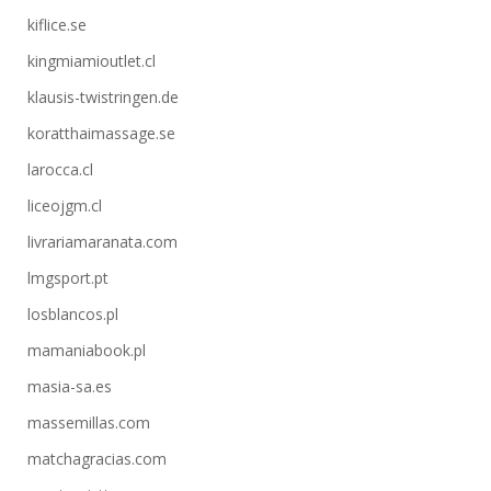
kiflice.se
kingmiamioutlet.cl
klausis-twistringen.de
koratthaimassage.se
larocca.cl
liceojgm.cl
livrariamaranata.com
lmgsport.pt
losblancos.pl
mamaniabook.pl
masia-sa.es
massemillas.com
matchagracias.com