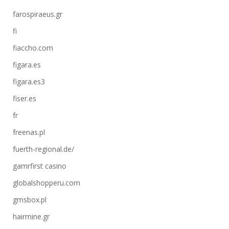
farospiraeus.gr
fi
fiaccho.com
figara.es
figara.es3
fiser.es
fr
freenas.pl
fuerth-regional.de/
gamrfirst casino
globalshopperu.com
gmsbox.pl
hairmine.gr