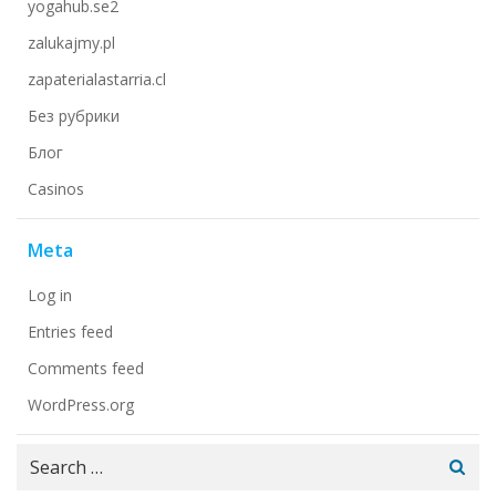
yogahub.se2
zalukajmy.pl
zapaterialastarria.cl
Без рубрики
Блог
Сasinos
Meta
Log in
Entries feed
Comments feed
WordPress.org
Search
for: