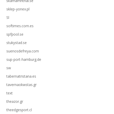
skarhamnthai.se
sklep-yonex.pl
Sl
softimes.com.es
spfpool.se
stukystad.se
suenosdefreya.com
sup-port-hamburg.de
sw
tabernatristana.es
tavernaokwstas.gr
text
theazor.gr
theedgesport.cl