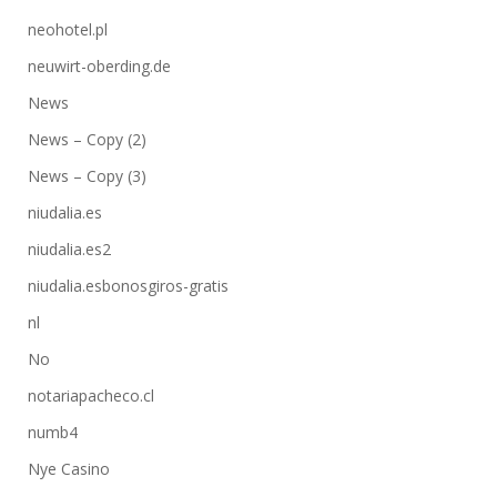
neohotel.pl
neuwirt-oberding.de
News
News – Copy (2)
News – Copy (3)
niudalia.es
niudalia.es2
niudalia.esbonosgiros-gratis
nl
No
notariapacheco.cl
numb4
Nye Casino