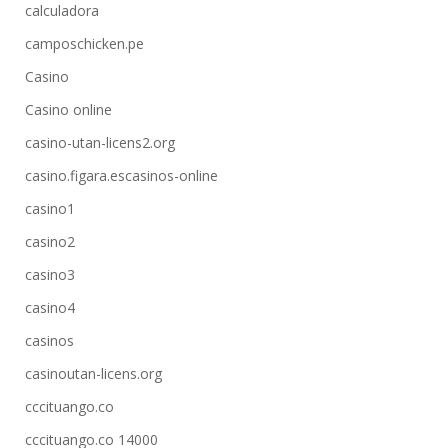
calculadora
camposchicken.pe
Casino
Casino online
casino-utan-licens2.org
casino.figara.escasinos-online
casino1
casino2
casino3
casino4
casinos
casinoutan-licens.org
cccituango.co
cccituango.co 14000