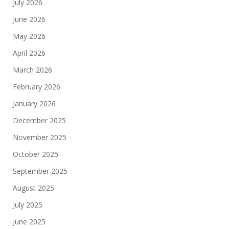
July 2026
June 2026
May 2026
April 2026
March 2026
February 2026
January 2026
December 2025
November 2025
October 2025
September 2025
August 2025
July 2025
June 2025