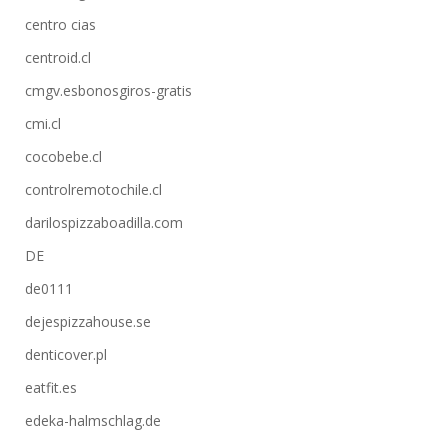
centro cias
centroid.cl
cmgv.esbonosgiros-gratis
cmi.cl
cocobebe.cl
controlremotochile.cl
darilospizzaboadilla.com
DE
de0111
dejespizzahouse.se
denticover.pl
eatfit.es
edeka-halmschlag.de