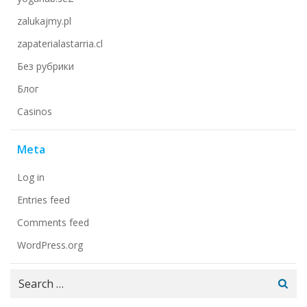
zalukajmy.pl
zapaterialastarria.cl
Без рубрики
Блог
Сasinos
Meta
Log in
Entries feed
Comments feed
WordPress.org
Search
for: