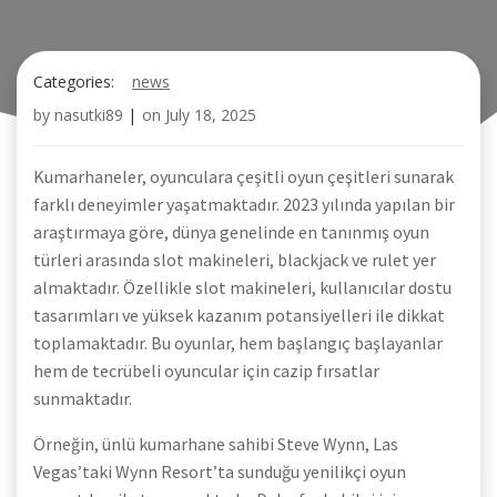
Categories:
news
by
nasutki89
|
on
July 18, 2025
Kumarhaneler, oyunculara çeşitli oyun çeşitleri sunarak
farklı deneyimler yaşatmaktadır. 2023 yılında yapılan bir
araştırmaya göre, dünya genelinde en tanınmış oyun
türleri arasında slot makineleri, blackjack ve rulet yer
almaktadır. Özellikle slot makineleri, kullanıcılar dostu
tasarımları ve yüksek kazanım potansiyelleri ile dikkat
toplamaktadır. Bu oyunlar, hem başlangıç başlayanlar
hem de tecrübeli oyuncular için cazip fırsatlar
sunmaktadır.
Örneğin, ünlü kumarhane sahibi Steve Wynn, Las
Vegas’taki Wynn Resort’ta sunduğu yenilikçi oyun