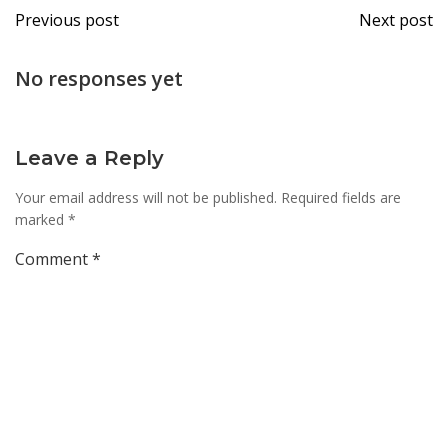
Post
Post
Previous post
Next post
navigation
navi
No responses yet
Leave a Reply
Your email address will not be published.
Required fields are
marked
*
Comment
*