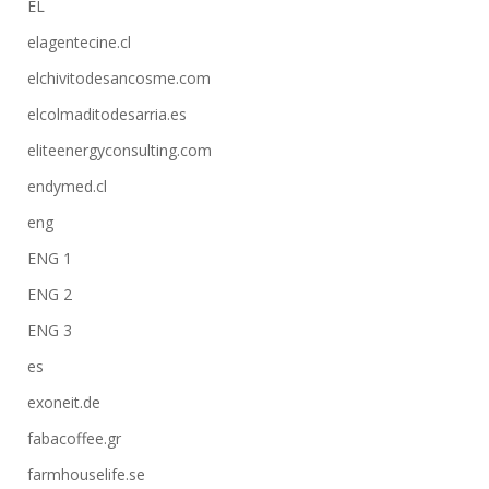
EL
elagentecine.cl
elchivitodesancosme.com
elcolmaditodesarria.es
eliteenergyconsulting.com
endymed.cl
eng
ENG 1
ENG 2
ENG 3
es
exoneit.de
fabacoffee.gr
farmhouselife.se