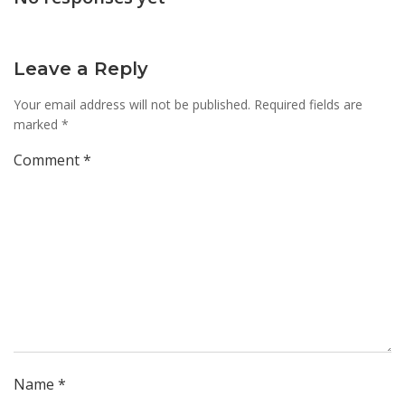
Leave a Reply
Your email address will not be published.
Required fields are
marked
*
Comment
*
Name
*