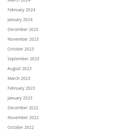
February 2024
January 2024
December 2023
November 2023
October 2023
September 2023
August 2023
March 2023
February 2023
January 2023
December 2022
November 2022
October 2022