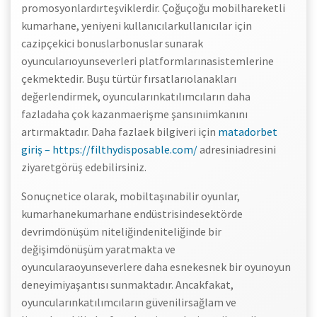
promosyonlardırteşviklerdir. Çoğuçoğu mobilhareketli
kumarhane, yeniyeni kullanıcılarkullanıcılar için
cazipçekici bonuslarbonuslar sunarak
oyuncularıoyunseverleri platformlarınasistemlerine
çekmektedir. Buşu türtür fırsatlarıolanakları
değerlendirmek, oyuncularınkatılımcıların daha
fazladaha çok kazanmaerişme şansınıimkanını
artırmaktadır. Daha fazlaek bilgiveri için
matadorbet
giriş – https://filthydisposable.com/
adresiniadresini
ziyaretgörüş edebilirsiniz.
Sonuçnetice olarak, mobiltaşınabilir oyunlar,
kumarhanekumarhane endüstrisindesektörde
devrimdönüşüm niteliğindeniteliğinde bir
değişimdönüşüm yaratmakta ve
oyuncularaoyunseverlere daha esnekesnek bir oyunoyun
deneyimiyaşantısı sunmaktadır. Ancakfakat,
oyuncularınkatılımcıların güvenilirsağlam ve