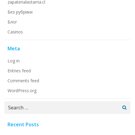
zapaterialastarria.cl
Без рубрики
Блог
Сasinos
Meta
Log in
Entries feed
Comments feed
WordPress.org
Search
for:
Recent Posts