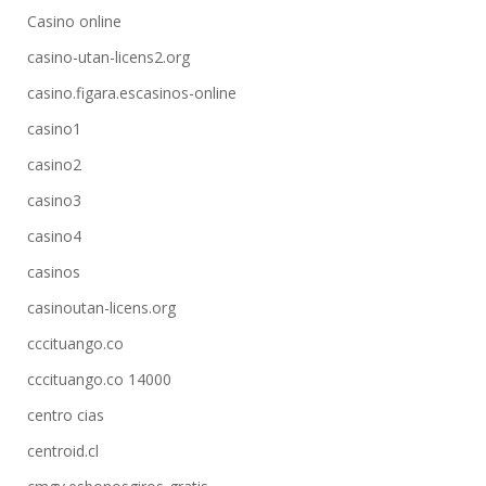
Casino online
casino-utan-licens2.org
casino.figara.escasinos-online
casino1
casino2
casino3
casino4
casinos
casinoutan-licens.org
cccituango.co
cccituango.co 14000
centro cias
centroid.cl