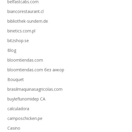
belfastcabs.com
biancorestaurant.cl
bibliothek-sundern.de
binetics.com.pl
bitzshop.se
Blog
bloomtiendas.com
bloomtiendas.com без анкор
Bouquet
brasilmaquinasagricolas.com
buyleflunomidep CA
calculadora
camposchicken.pe
Casino