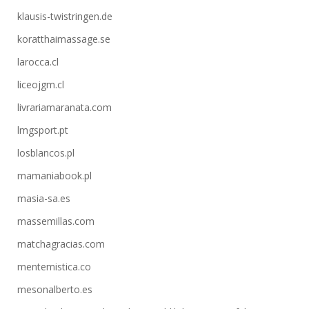
klausis-twistringen.de
koratthaimassage.se
larocca.cl
liceojgm.cl
livrariamaranata.com
lmgsport.pt
losblancos.pl
mamaniabook.pl
masia-sa.es
massemillas.com
matchagracias.com
mentemistica.co
mesonalberto.es