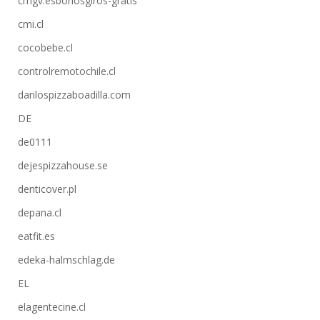
cmgv.esbonosgiros-gratis
cmi.cl
cocobebe.cl
controlremotochile.cl
darilospizzaboadilla.com
DE
de0111
dejespizzahouse.se
denticover.pl
depana.cl
eatfit.es
edeka-halmschlag.de
EL
elagentecine.cl