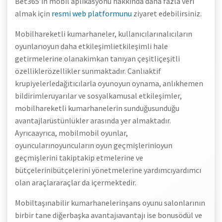
Bet365’in mobil aplikasyonu hakkında daha fazla veri
almak için
resmi web platformunu
ziyaret edebilirsiniz.
Mobilhareketli kumarhaneler, kullanıcılarınalıcıların
oyunlarıoyun daha etkileşimlietkileşimli hale
getirmelerine olanakimkan tanıyan çeşitliçeşitli
özelliklerözellikler sunmaktadır. Canlıaktif
krupiyelerledağıtıcılarla oyunoyun oynama, anlıkhemen
bildirimleruyarılar ve sosyalkamusal etkileşimler,
mobilhareketli kumarhanelerin sunduğusunduğu
avantajlarüstünlükler arasında yer almaktadır.
Ayrıcaayrıca, mobilmobil oyunlar,
oyuncularınoyuncuların oyun geçmişlerinioyun
geçmişlerini takiptakip etmelerine ve
bütçelerinibütçelerini yönetmelerine yardımcıyardımcı
olan araçlararaçlar da içermektedir.
Mobiltaşınabilir kumarhanelerinşans oyunu salonlarının
birbir tane diğerbaşka avantajıavantajı ise bonusödül ve