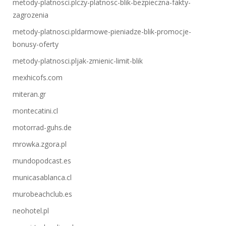
metody-platnosci.plczy-platnosc-blik-bezpieczna-fakty-
zagrozenia
metody-platnosci.pldarmowe-pieniadze-blik-promocje-
bonusy-oferty
metody-platnosci.pljak-zmienic-limit-blik
mexhicofs.com
miteran.gr
montecatini.cl
motorrad-guhs.de
mrowka.zgora.pl
mundopodcast.es
municasablanca.cl
murobeachclub.es
neohotel.pl