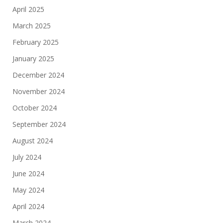
April 2025
March 2025
February 2025
January 2025
December 2024
November 2024
October 2024
September 2024
August 2024
July 2024
June 2024
May 2024
April 2024
March 2024