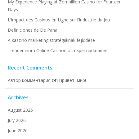
My Experience Playing at Zombillion Casino for Fourteen
Days
L’Impact des Casinos en Ligne sur l’Industrie du Jeu
Definiciones de De Pana
A kaszinó marketing stratégiáinak fejlődése
Trender inom Online Casinon och Spelmarknaden
Recent Comments
on
Автор комментария
Привет, мир!
Archives
August 2026
July 2026
June 2026