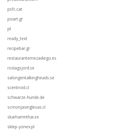
psfc.cat
psiart.gr
pt
ready_text
recipebar.gr
restaurantemezadiego.es
roslagsjord.se
salongentalkingheads.se
scentroid.cl
schwarze-hunde.de
scmonjasinglesas.cl
skarhamnthai.se
sklep-yonex.pl