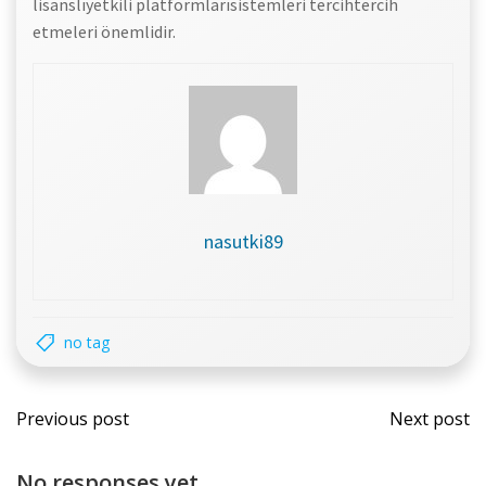
lisanslıyetkili platformlarısistemleri tercihtercih
etmeleri önemlidir.
nasutki89
no tag
Post
Post
Previous post
Next post
navigation
navi
No responses yet