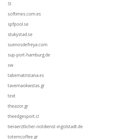
Sl
softimes.com.es
spfpool.se
stukystad.se
suenosdefreya.com
sup-port-hamburg.de
sw
tabernatristana.es
tavernaokwstas.gr
text
theazor.gr
theedgesport.cl
tieraerztlicher-notdienst-ingolstadt.de
totemcoffee.gr