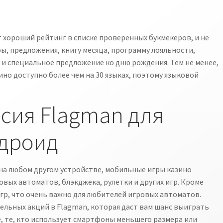
т хороший рейтинг в списке проверенных букмекеров, и не
ры, предложения, книгу месяца, программу лояльности,
и специальное предложение ко дню рождения. Тем не менее,
ино доступно более чем на 30 языках, поэтому языковой
сия Flagman для
дроид
на любом другом устройстве, мобильные игры казино
вых автоматов, блэкджека, рулетки и других игр. Кроме
гр, что очень важно для любителей игровых автоматов.
ельных акций в Flagman, которая даст вам шанс выиграть
е, те, кто использует смартфоны меньшего размера или