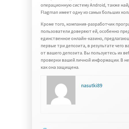
операционную систему Android, также на
Flagman имеет одну из самых больших кол
Кроме того, компания-разработчик прогр
пользователи доверяют ей, особенно пре
единственное онлайн-казино, предлагающ
первые три депозита, в результате чего 
от вашего депозита. Вы пользуетесь их ве
проверки вашей личной информации. В нем
как она защищена.
nasutki89