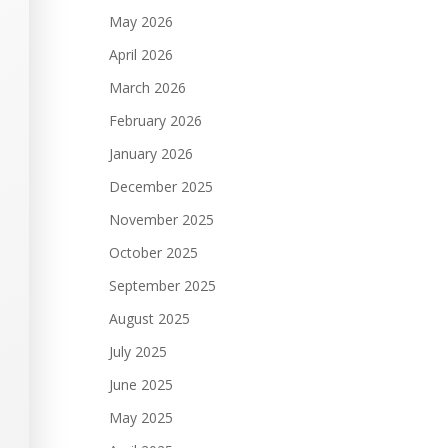
May 2026
April 2026
March 2026
February 2026
January 2026
December 2025
November 2025
October 2025
September 2025
August 2025
July 2025
June 2025
May 2025