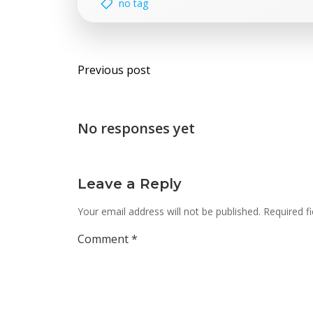
no tag
Post
Previous post
navigation
No responses yet
Leave a Reply
Your email address will not be published.
Required f
Comment
*