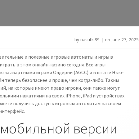
by
nasutki89
|
on
June 27, 2025
вительные и полезные игровые автоматы и игры в
играть в этом онлайн-казино сегодня. Все игры
ю за азартными играми Олдерни (AGCC) и в штате Нью-
н теперь безопаснее и проще, чем когда-либо. Таким
ий, на которые имеют право игроки, они также могут
колькими нажатиями на своих iPhone, iPad и устройствах
можете получить доступ к игровым автоматам на своем
интерфейс.
 мобильной версии