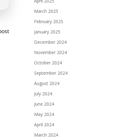
April 2025
March 2025
February 2025
st
post
January 2025
vigation
December 2024
November 2024
October 2024
September 2024
August 2024
July 2024
June 2024
May 2024
April 2024
March 2024