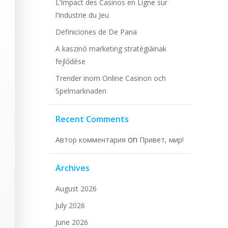
L’Impact des Casinos en Ligne sur
l’Industrie du Jeu
Definiciones de De Pana
A kaszinó marketing stratégiáinak
fejlődése
Trender inom Online Casinon och
Spelmarknaden
Recent Comments
on
Автор комментария
Привет, мир!
Archives
August 2026
July 2026
June 2026