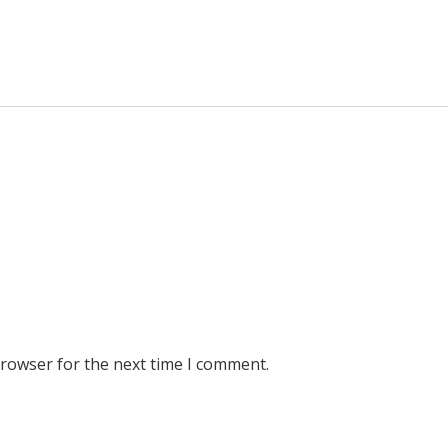
browser for the next time I comment.