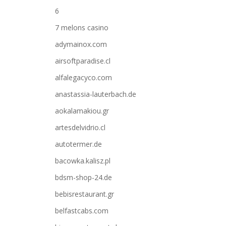
6
7 melons casino
adymainox.com
airsoftparadise.cl
alfalegacyco.com
anastassia-lauterbach.de
aokalamakiou.gr
artesdelvidrio.cl
autotermer.de
bacowka.kalisz.pl
bdsm-shop-24.de
bebisrestaurant.gr
belfastcabs.com