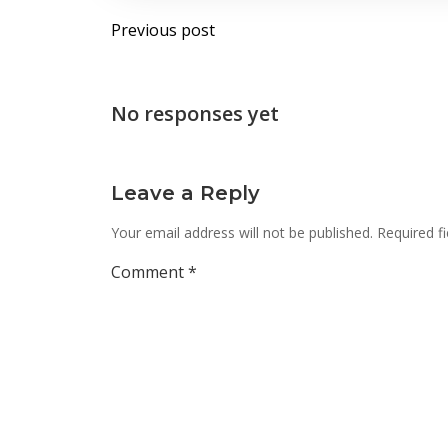
Post
Previous post
navigation
No responses yet
Leave a Reply
Your email address will not be published.
Required f
Comment
*