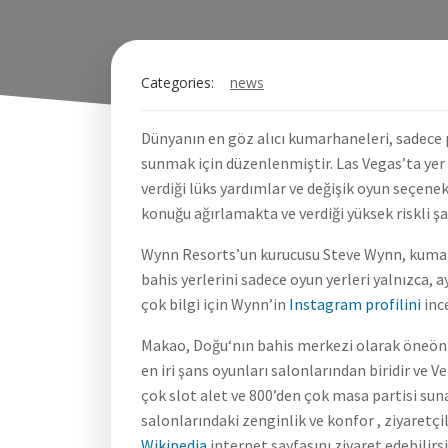
Categories:
news
Dünyanın en göz alıcı kumarhaneleri, sadece 
sunmak için düzenlenmiştir. Las Vegas’ta yer
verdiği lüks yardımlar ve değişik oyun seçen
konuğu ağırlamakta ve verdiği yüksek riskli ş
Wynn Resorts’un kurucusu Steve Wynn, kumarh
bahis yerlerini sadece oyun yerleri yalnızca,
çok bilgi için Wynn’in
Instagram profilini
ince
Makao, Doğu‘nın bahis merkezi olarak öneön 
en iri şans oyunları salonlarından biridir ve 
çok slot alet ve 800’den çok masa partisi su
salonlarındaki zenginlik ve konfor , ziyaretç
Wikipedia
internet sayfasını ziyaret edebilirsi