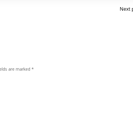
Po
Next 
na
ields are marked
*