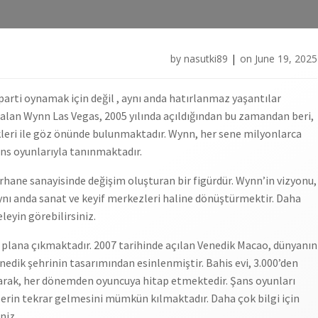
by
nasutki89
|
on
June 19, 2025
parti oynamak için değil , aynı anda hatırlanmaz yaşantılar
 alan Wynn Las Vegas, 2005 yılında açıldığından bu zamandan beri,
ekleri ile göz önünde bulunmaktadır. Wynn, her sene milyonlarca
ans oyunlarıyla tanınmaktadır.
ane sanayisinde değişim oluşturan bir figürdür. Wynn’in vizyonu,
 aynı anda sanat ve keyif merkezleri haline dönüştürmektir. Daha
leyin görebilirsiniz.
plana çıkmaktadır. 2007 tarihinde açılan Venedik Macao, dünyanın
Venedik şehrinin tasarımından esinlenmiştir. Bahis evi, 3.000’den
narak, her dönemden oyuncuya hitap etmektedir. Şans oyunları
ilerin tekrar gelmesini mümkün kılmaktadır. Daha çok bilgi için
niz.