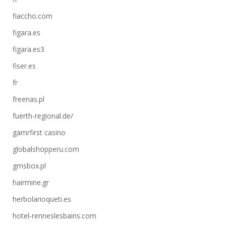
fiaccho.com
figara.es
figara.es3
fiser.es
fr
freenas.pl
fuerth-regional.de/
gamrfirst casino
globalshopperu.com
gmsbox.pl
hairmine.gr
herbolarioqueti.es
hotel-renneslesbains.com