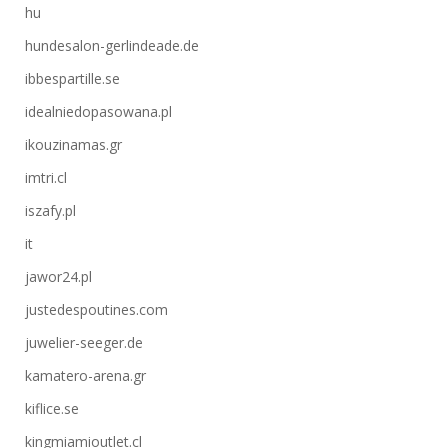
hu
hundesalon-gerlindeade.de
ibbespartille.se
idealniedopasowana.pl
ikouzinamas.gr
imtri.cl
iszafy.pl
it
jawor24.pl
justedespoutines.com
juwelier-seeger.de
kamatero-arena.gr
kiflice.se
kingmiamioutlet.cl