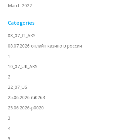
March 2022
Categories
08_07_IT_AKS
08.07.2026 онлайн казино в россии
1
10_07_UK_AKS
2
22_07_US
25.06.2026 ru0263
25.06.2026-p0020
3
4
5