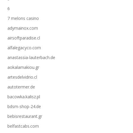
6
7 melons casino
adymainox.com
airsoftparadise.cl
alfalegacyco.com
anastassia-lauterbach.de
aokalamakiou.gr
artesdelvidrio.cl
autotermer.de
bacowka.kalisz.pl
bdsm-shop-24.de
bebisrestaurant.gr
belfastcabs.com