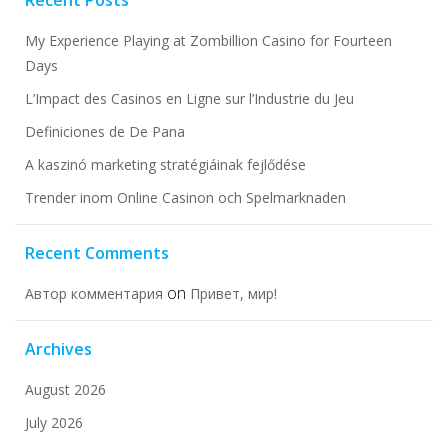
Recent Posts
My Experience Playing at Zombillion Casino for Fourteen
Days
L’Impact des Casinos en Ligne sur l’Industrie du Jeu
Definiciones de De Pana
A kaszinó marketing stratégiáinak fejlődése
Trender inom Online Casinon och Spelmarknaden
Recent Comments
on
Автор комментария
Привет, мир!
Archives
August 2026
July 2026