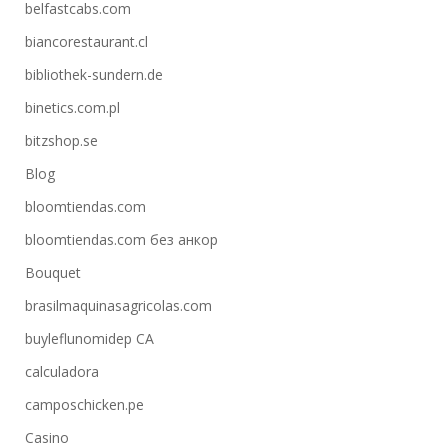
belfastcabs.com
biancorestaurant.cl
bibliothek-sundern.de
binetics.com.pl
bitzshop.se
Blog
bloomtiendas.com
bloomtiendas.com без анкор
Bouquet
brasilmaquinasagricolas.com
buyleflunomidep CA
calculadora
camposchicken.pe
Casino