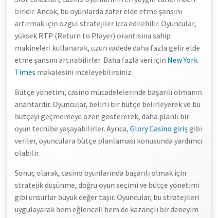
biridir. Ancak, bu oyunlarda zafer elde etme şansını
artırmak için özgül stratejiler icra edilebilir. Oyuncular,
yüksek RTP (Return to Player) orantısına sahip
makineleri kullanarak, uzun vadede daha fazla gelir elde
etme şansını artırabilirler. Daha fazla veri için
New York
Times
makalesini inceleyebilirsiniz.
Bütçe yönetim, casino mücadelelerinde başarılı olmanın
anahtardır. Oyuncular, belirli bir bütçe belirleyerek ve bu
bütçeyi geçmemeye özen göstererek, daha planlı bir
oyun tecrübe yaşayabilirler. Ayrıca,
Glory Casino giriş
gibi
veriler, oyunculara bütçe planlaması konusunda yardımcı
olabilir.
Sonuç olarak, casino oyunlarında başarılı olmak için
stratejik düşünme, doğru oyun seçimi ve bütçe yönetimi
gibi unsurlar büyük değer taşır. Oyuncular, bu stratejileri
uygulayarak hem eğlenceli hem de kazançlı bir deneyim