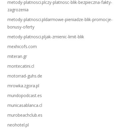
metody-platnosci.plczy-platnosc-blik-bezpieczna-fakty-
zagrozenia
metody-platnosci.pldarmowe-pieniadze-blik-promocje-
bonusy-oferty
metody-platnosci.pljak-zmienic-limit-blik
mexhicofs.com
miteran.gr
montecatini.cl
motorrad-guhs.de
mrowka.zgora.pl
mundopodcast.es
municasablanca.cl
murobeachclub.es
neohotel.pl