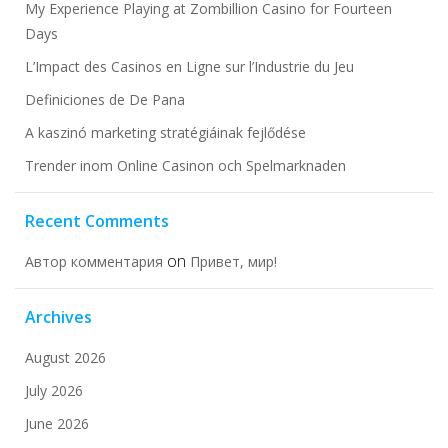
My Experience Playing at Zombillion Casino for Fourteen
Days
L’Impact des Casinos en Ligne sur l’Industrie du Jeu
Definiciones de De Pana
A kaszinó marketing stratégiáinak fejlődése
Trender inom Online Casinon och Spelmarknaden
Recent Comments
on
Автор комментария
Привет, мир!
Archives
August 2026
July 2026
June 2026