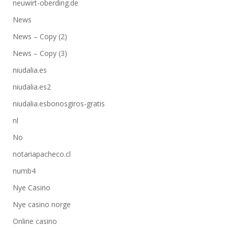
neuwirt-oberding.de
News
News – Copy (2)
News – Copy (3)
niudalia.es
niudalia.es2
niudalia.esbonosgiros-gratis
nl
No
notariapacheco.cl
numb4
Nye Casino
Nye casino norge
Online casino