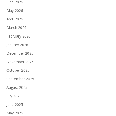
June 2026
May 2026
April 2026
March 2026
February 2026
January 2026
December 2025
November 2025
October 2025
September 2025
August 2025
July 2025
June 2025
May 2025