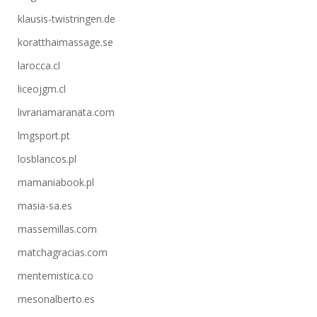
klausis-twistringen.de
koratthaimassage.se
larocca.cl
liceojgm.cl
livrariamaranata.com
lmgsport.pt
losblancos.pl
mamaniabook.pl
masia-sa.es
massemillas.com
matchagracias.com
mentemistica.co
mesonalberto.es