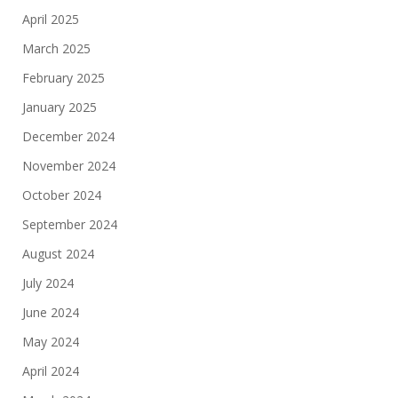
April 2025
March 2025
February 2025
January 2025
December 2024
November 2024
October 2024
September 2024
August 2024
July 2024
June 2024
May 2024
April 2024