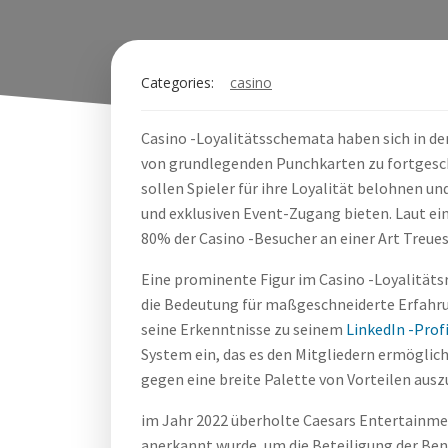
Categories:
casino
Casino -Loyalitätsschemata haben sich in d
von grundlegenden Punchkarten zu fortgesc
sollen Spieler für ihre Loyalität belohnen 
und exklusiven Event-Zugang bieten. Laut ei
80% der Casino -Besucher an einer Art Treue
Eine prominente Figur im Casino -Loyalitäts
die Bedeutung für maßgeschneiderte Erfahrun
seine Erkenntnisse zu seinem
LinkedIn -Prof
System ein, das es den Mitgliedern ermögli
gegen eine breite Palette von Vorteilen aus
im Jahr 2022 überholte Caesars Entertainm
anerkannt wurde, um die Beteiligung der Ben