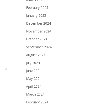
February 2025
January 2025
December 2024
November 2024
October 2024
September 2024
August 2024
July 2024
June 2024
May 2024
April 2024
March 2024
February 2024