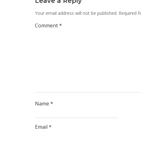
Leave a Reply
Your email address will not be published.
Required f
Comment
*
Name
*
Email
*