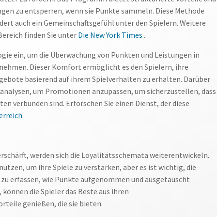
ngen zu entsperren, wenn sie Punkte sammeln. Diese Methode
rdert auch ein Gemeinschaftsgefühl unter den Spielern. Weitere
Bereich finden Sie unter
Die New York Times
.
gie ein, um die Überwachung von Punkten und Leistungen in
ehmen. Dieser Komfort ermöglicht es den Spielern, ihre
ngebote basierend auf ihrem Spielverhalten zu erhalten. Darüber
nalysen, um Promotionen anzupassen, um sicherzustellen, dass
en verbunden sind. Erforschen Sie einen Dienst, der diese
erreich
.
rschärft, werden sich die Loyalitätsschemata weiterentwickeln.
utzen, um ihre Spiele zu verstärken, aber es ist wichtig, die
um zu erfassen, wie Punkte aufgenommen und ausgetauscht
 können die Spieler das Beste aus ihren
teile genießen, die sie bieten.