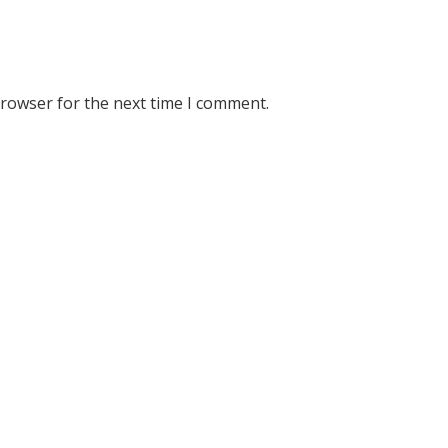
browser for the next time I comment.