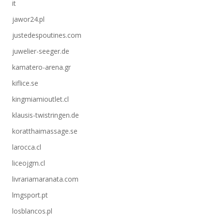
it
jawor24.pl
justedespoutines.com
juwelier-seeger.de
kamatero-arena.gr
kiflice.se
kingmiamioutlet.cl
klausis-twistringen.de
koratthaimassage.se
larocca.cl
liceojgm.cl
livrariamaranata.com
lmgsport.pt
losblancos.pl