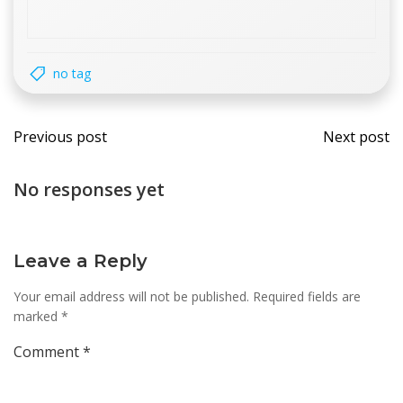
no tag
Post
Post
Previous post
Next post
navigation
navi
No responses yet
Leave a Reply
Your email address will not be published.
Required fields are
marked
*
Comment
*