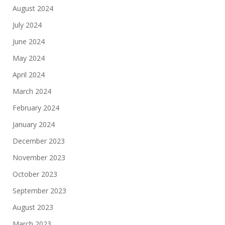
August 2024
July 2024
June 2024
May 2024
April 2024
March 2024
February 2024
January 2024
December 2023
November 2023
October 2023
September 2023
August 2023
March 2023