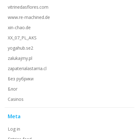
vitrinedasflores.com
www.re-machined.de
xin-chao.de
XX_07_PL_AKS
yogahub.se2
zalukajmy.pl
zapaterialastarria.cl
Без рубрики
Блог
Сasinos
Meta
Log in