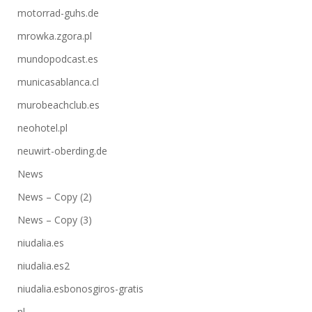
motorrad-guhs.de
mrowka.zgora.pl
mundopodcast.es
municasablanca.cl
murobeachclub.es
neohotel.pl
neuwirt-oberding.de
News
News – Copy (2)
News – Copy (3)
niudalia.es
niudalia.es2
niudalia.esbonosgiros-gratis
nl