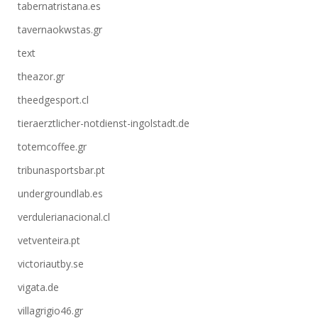
tabernatristana.es
tavernaokwstas.gr
text
theazor.gr
theedgesport.cl
tieraerztlicher-notdienst-ingolstadt.de
totemcoffee.gr
tribunasportsbar.pt
undergroundlab.es
verdulerianacional.cl
vetventeira.pt
victoriautby.se
vigata.de
villagrigio46.gr