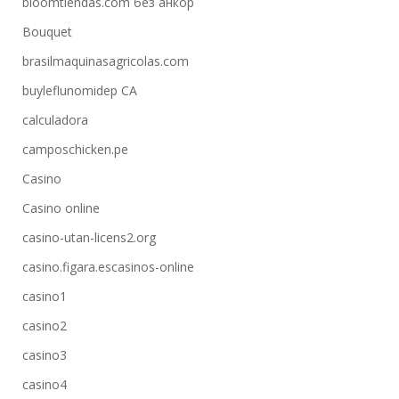
bloomtiendas.com без анкор
Bouquet
brasilmaquinasagricolas.com
buyleflunomidep CA
calculadora
camposchicken.pe
Casino
Casino online
casino-utan-licens2.org
casino.figara.escasinos-online
casino1
casino2
casino3
casino4