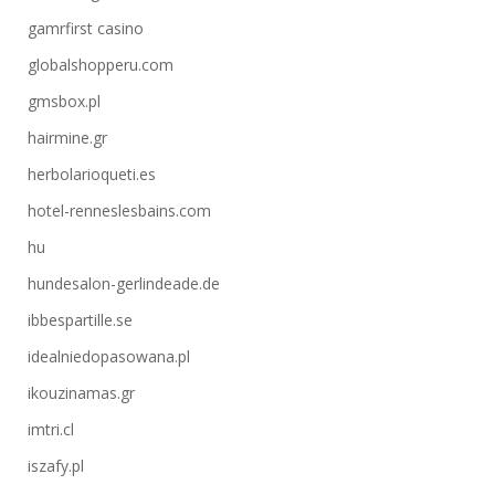
gamrfirst casino
globalshopperu.com
gmsbox.pl
hairmine.gr
herbolarioqueti.es
hotel-renneslesbains.com
hu
hundesalon-gerlindeade.de
ibbespartille.se
idealniedopasowana.pl
ikouzinamas.gr
imtri.cl
iszafy.pl