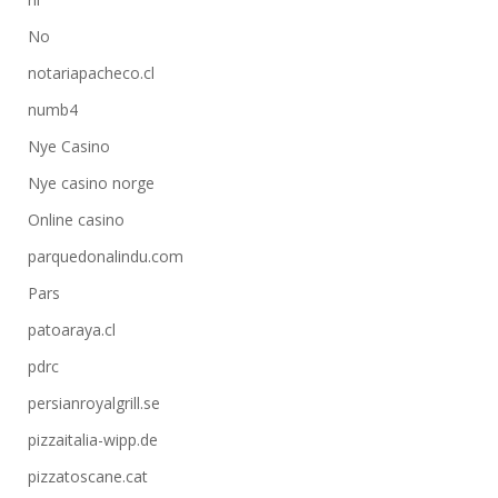
No
notariapacheco.cl
numb4
Nye Casino
Nye casino norge
Online casino
parquedonalindu.com
Pars
patoaraya.cl
pdrc
persianroyalgrill.se
pizzaitalia-wipp.de
pizzatoscane.cat