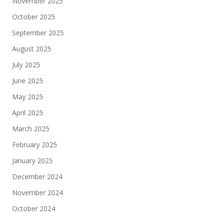
November 2025
October 2025
September 2025
August 2025
July 2025
June 2025
May 2025
April 2025
March 2025
February 2025
January 2025
December 2024
November 2024
October 2024