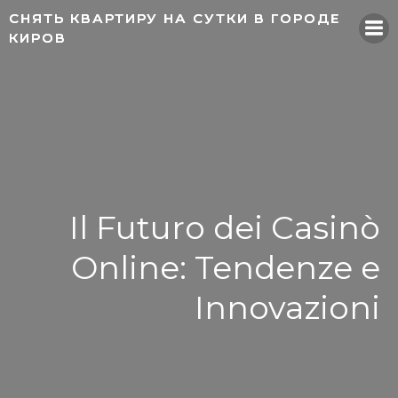
Skip
СНЯТЬ КВАРТИРУ НА СУТКИ В ГОРОДЕ
СНЯТЬ КВАРТИРУ НА СУТКИ В ГОРОДЕ
to
КИРОВ
КИРОВ
content
Il Futuro dei Casinò
Online: Tendenze e
Innovazioni