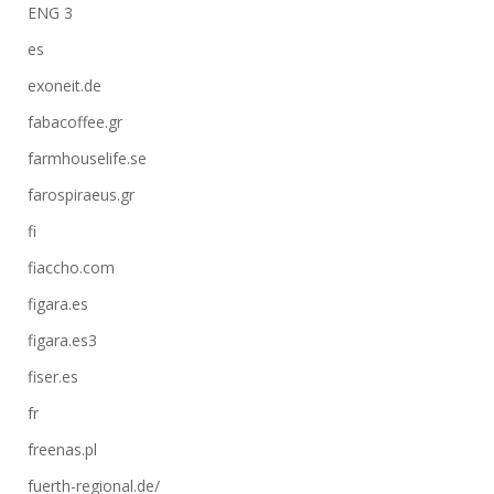
ENG 3
es
exoneit.de
fabacoffee.gr
farmhouselife.se
farospiraeus.gr
fi
fiaccho.com
figara.es
figara.es3
fiser.es
fr
freenas.pl
fuerth-regional.de/