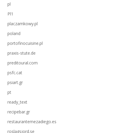
pl
Pl1
placzamkowy.pl
poland
portofinocuisine.pl
praxis-stute.de
preditoural.com
psfc.cat
psiart.gr
pt
ready_text
recipebar.gr
restaurantemezadiego.es
roslagsjord.se