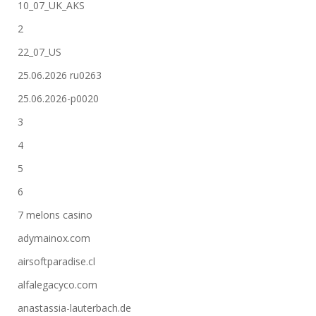
10_07_UK_AKS
2
22_07_US
25.06.2026 ru0263
25.06.2026-p0020
3
4
5
6
7 melons casino
adymainox.com
airsoftparadise.cl
alfalegacyco.com
anastassia-lauterbach.de