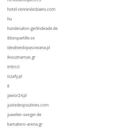
hotel-renneslesbains.com
hu
hundesalon-gerlindeade.de
ibbespartille.se
idealniedopasowana.pl
ikouzinamas.gr
imtri.cl
iszafy.pl
it
jawor24.pl
justedespoutines.com
juwelier-seeger.de
kamatero-arena.gr