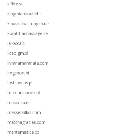
kiflice.se
kingmiamioutlet.cl
klausis-twistringen.de
koratthaimassage.se
larocca.cl
liceojgm.cl
livrariamaranata.com
lmgsport.pt
losblancos.pl
mamaniabook.pl
masia-sa.es
massemillas.com
matchagracias.com
mentemistica.co