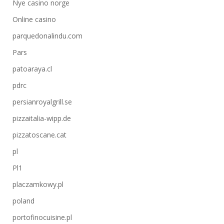
Nye casino norge
Online casino
parquedonalindu.com
Pars
patoaraya.cl
pdrc
persianroyalgrill.se
pizzaitalia-wipp.de
pizzatoscane.cat
pl
Pl1
placzamkowy.pl
poland
portofinocuisine.pl