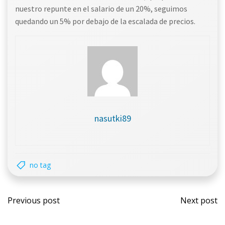
nuestro repunte en el salario de un 20%, seguimos
quedando un 5% por debajo de la escalada de precios.
nasutki89
no tag
Post
Post
Previous post
Next post
navigation
navi