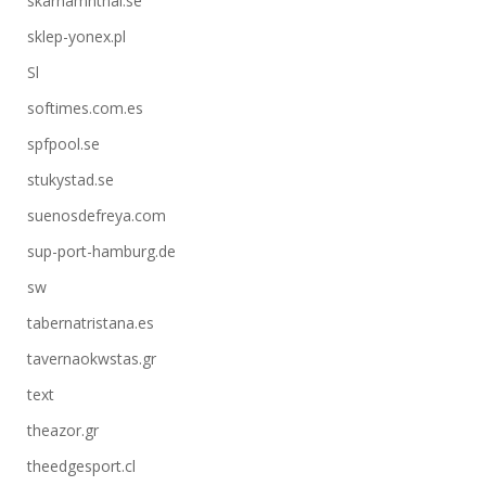
skarhamnthai.se
sklep-yonex.pl
Sl
softimes.com.es
spfpool.se
stukystad.se
suenosdefreya.com
sup-port-hamburg.de
sw
tabernatristana.es
tavernaokwstas.gr
text
theazor.gr
theedgesport.cl