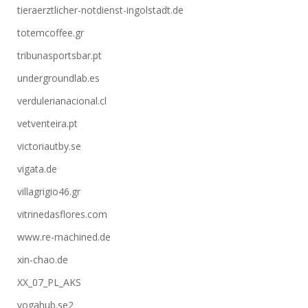
tieraerztlicher-notdienst-ingolstadt.de
totemcoffee.gr
tribunasportsbar.pt
undergroundlab.es
verdulerianacional.cl
vetventeira.pt
victoriautby.se
vigata.de
villagrigio46.gr
vitrinedasflores.com
www.re-machined.de
xin-chao.de
XX_07_PL_AKS
yogahub.se2