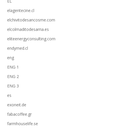
EL
elagentecine.cl
elchivitodesancosme.com
elcolmaditodesarria.es
eliteenergyconsulting.com
endymed.cl
eng
ENG 1
ENG 2
ENG 3
es
exoneit.de
fabacoffee.gr
farmhouselife.se