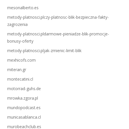
mesonalberto.es
metody-platnosci.plczy-platnosc-blik-bezpieczna-fakty-
zagrozenia
metody-platnosci.pldarmowe-pieniadze-blik-promocje-
bonusy-oferty
metody-platnosci.pljak-zmienic-limit-blik
mexhicofs.com
miteran.gr
montecatini.cl
motorrad-guhs.de
mrowka.zgora.pl
mundopodcast.es
municasablanca.cl
murobeachclub.es