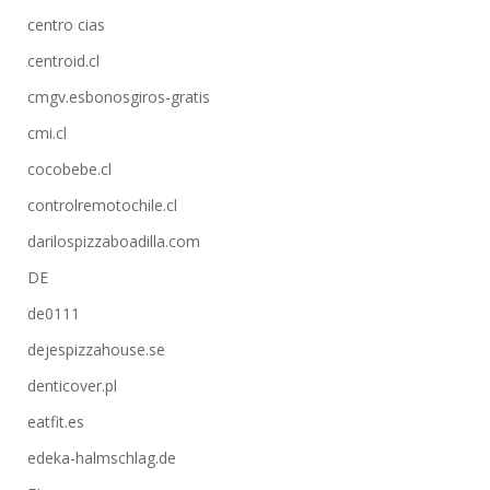
centro cias
centroid.cl
cmgv.esbonosgiros-gratis
cmi.cl
cocobebe.cl
controlremotochile.cl
darilospizzaboadilla.com
DE
de0111
dejespizzahouse.se
denticover.pl
eatfit.es
edeka-halmschlag.de