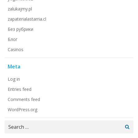
zalukajmy.pl
zapaterialastarria.cl
Без рубрики
Блог
Сasinos
Meta
Log in
Entries feed
Comments feed
WordPress.org
Search
for: