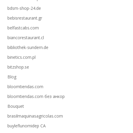
bdsm-shop-24.de
bebisrestaurant.gr
belfastcabs.com
biancorestaurant.cl
bibliothek-sundern.de
binetics.com.pl
bitzshop.se
Blog
bloomtiendas.com
bloomtiendas.com без анкор
Bouquet
brasilmaquinasagricolas.com
buyleflunomidep CA