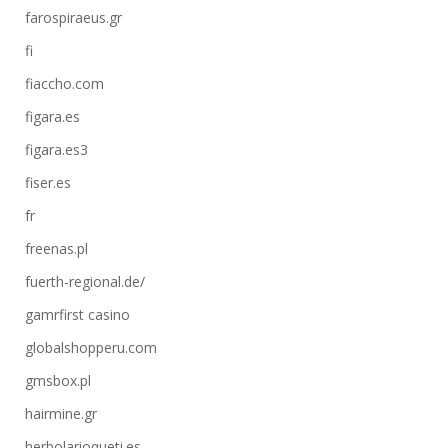
farospiraeus.gr
fi
fiaccho.com
figara.es
figara.es3
fiser.es
fr
freenas.pl
fuerth-regional.de/
gamrfirst casino
globalshopperu.com
gmsbox.pl
hairmine.gr
herbolarioqueti.es