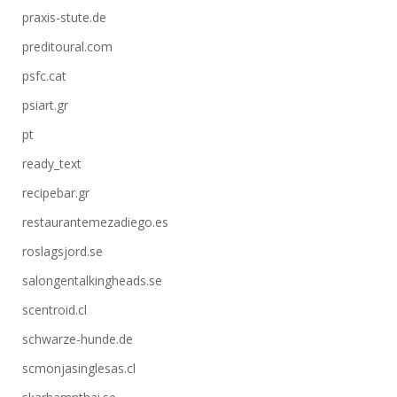
praxis-stute.de
preditoural.com
psfc.cat
psiart.gr
pt
ready_text
recipebar.gr
restaurantemezadiego.es
roslagsjord.se
salongentalkingheads.se
scentroid.cl
schwarze-hunde.de
scmonjasinglesas.cl