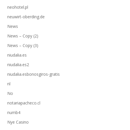
neohotel.pl
neuwirt-oberding.de
News
News – Copy (2)
News – Copy (3)
niudalia.es
niudalia.es2
niudalia.esbonosgiros-gratis
nl
No
notariapacheco.cl
numb4
Nye Casino