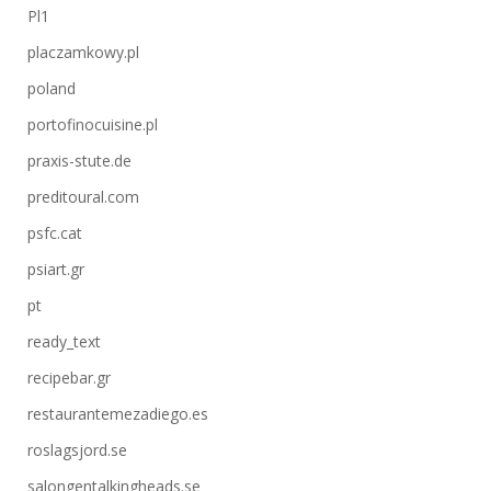
Pl1
placzamkowy.pl
poland
portofinocuisine.pl
praxis-stute.de
preditoural.com
psfc.cat
psiart.gr
pt
ready_text
recipebar.gr
restaurantemezadiego.es
roslagsjord.se
salongentalkingheads.se