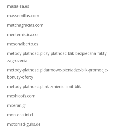
masia-sa.es
massemillas.com
matchagracias.com
mentemistica.co
mesonalberto.es
metody-platnosci.plczy-platnosc-blik-bezpieczna-fakty-
zagrozenia
metody-platnosci.pldarmowe-pieniadze-blik-promocje-
bonusy-oferty
metody-platnosci.pljak-zmienic-limit-blik
mexhicofs.com
miteran.gr
montecatini.cl
motorrad-guhs.de