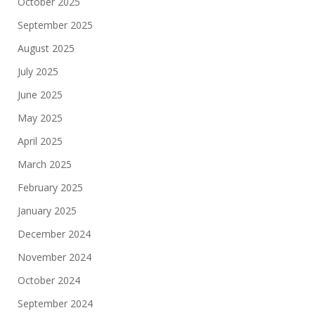
October 2025
September 2025
August 2025
July 2025
June 2025
May 2025
April 2025
March 2025
February 2025
January 2025
December 2024
November 2024
October 2024
September 2024