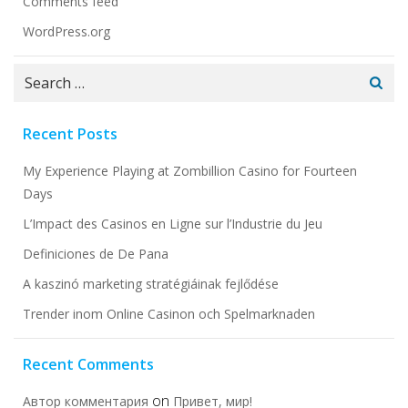
Comments feed
WordPress.org
Search
for:
Recent Posts
My Experience Playing at Zombillion Casino for Fourteen
Days
L’Impact des Casinos en Ligne sur l’Industrie du Jeu
Definiciones de De Pana
A kaszinó marketing stratégiáinak fejlődése
Trender inom Online Casinon och Spelmarknaden
Recent Comments
on
Автор комментария
Привет, мир!