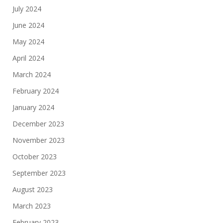
July 2024
June 2024
May 2024
April 2024
March 2024
February 2024
January 2024
December 2023
November 2023
October 2023
September 2023
August 2023
March 2023
February 2023