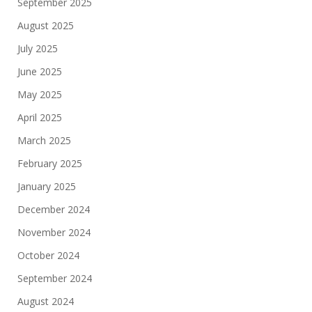
September 2025
August 2025
July 2025
June 2025
May 2025
April 2025
March 2025
February 2025
January 2025
December 2024
November 2024
October 2024
September 2024
August 2024