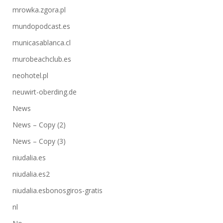
mrowka.zgora.pl
mundopodcast.es
municasablanca.cl
murobeachclub.es
neohotel.pl
neuwirt-oberding.de
News
News – Copy (2)
News – Copy (3)
niudalia.es
niudalia.es2
niudalia.esbonosgiros-gratis
nl