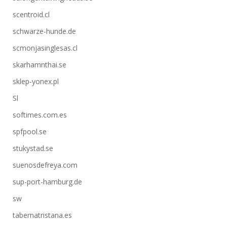
scentroid.cl
schwarze-hunde.de
scmonjasinglesas.cl
skarhamnthai.se
sklep-yonex.pl
Sl
softimes.com.es
spfpool.se
stukystad.se
suenosdefreya.com
sup-port-hamburg.de
sw
tabernatristana.es