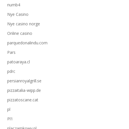
numb4
Nye Casino
Nye casino norge
Online casino
parquedonalindu.com
Pars
patoaraya.cl
pdrc
persianroyalgrill.se
pizzaitalia-wipp.de
pizzatoscane.cat
pl
Pl1
placzamkowy.pl