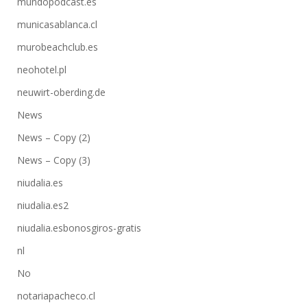
mundopodcast.es
municasablanca.cl
murobeachclub.es
neohotel.pl
neuwirt-oberding.de
News
News – Copy (2)
News – Copy (3)
niudalia.es
niudalia.es2
niudalia.esbonosgiros-gratis
nl
No
notariapacheco.cl