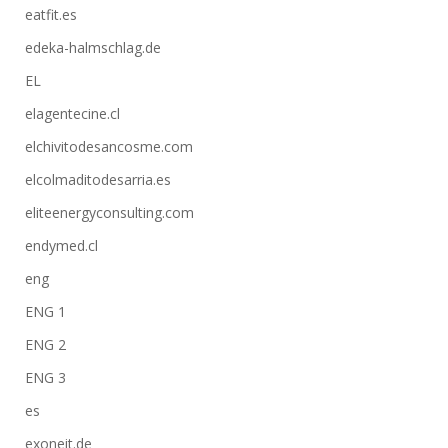
eatfit.es
edeka-halmschlag.de
EL
elagentecine.cl
elchivitodesancosme.com
elcolmaditodesarria.es
eliteenergyconsulting.com
endymed.cl
eng
ENG 1
ENG 2
ENG 3
es
exoneit.de