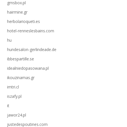
gmsbox.pl
hairmine.gr
herbolarioqueti.es
hotel-renneslesbains.com
hu
hundesalon-gerlindeade.de
ibbespartille.se
idealniedopasowana.pl
ikouzinamas.gr
imtri.cl
iszafy.pl
it
jawor24.pl
justedespoutines.com