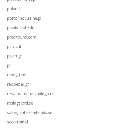
poland
portofinocuisine.pl
praxis-stute.de
preditoural.com
psfc.cat
psiart.gr
pt
ready_text
recipebar.gr
restaurantemezadiego.es
roslagsjord.se
salongentalkingheads.se
scentroid.cl