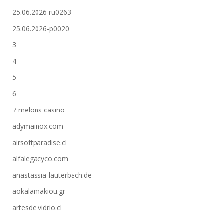
25.06.2026 ru0263
25.06.2026-p0020
3
4
5
6
7 melons casino
adymainox.com
airsoftparadise.cl
alfalegacyco.com
anastassia-lauterbach.de
aokalamakiou.gr
artesdelvidrio.cl