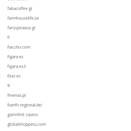
fabacoffee.gr
farmhouselife.se
farospiraeus.gr
fi
fiaccho.com
figara.es
figara.es3
fiser.es
fr
freenas.pl
fuerth-regional.de/
gamrfirst casino
globalshopperu.com