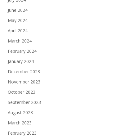
June 2024
May 2024
April 2024
March 2024
February 2024
January 2024
December 2023
November 2023
October 2023
September 2023
August 2023
March 2023
February 2023