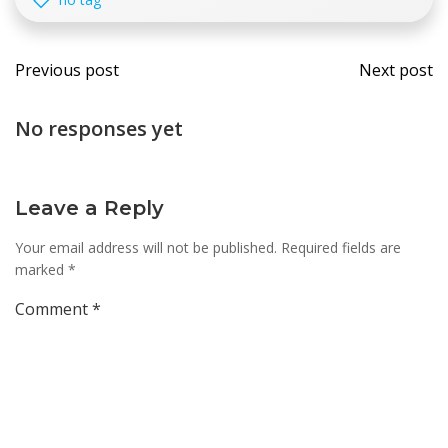
Post
Post
Previous post
Next post
navigation
navi
No responses yet
Leave a Reply
Your email address will not be published.
Required fields are
marked
*
Comment
*