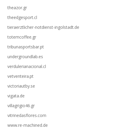
theazor.gr
theedgesport.cl
tieraerztlicher-notdienst-ingolstadt.de
totemcoffee.gr
tribunasportsbar.pt
undergroundlab.es
verdulerianacional.cl
vetventeira.pt
victoriautby.se
vigata.de
villagrigio46.gr
vitrinedasflores.com
www.re-machined.de