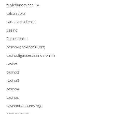
buyleflunomidep CA
calculadora
camposchicken.pe
Casino
Casino online
casino-utan-licens2.org
casino.figara.escasinos-online
casino1
casino2
casino3
casino4
casinos
casinoutan-licens.org