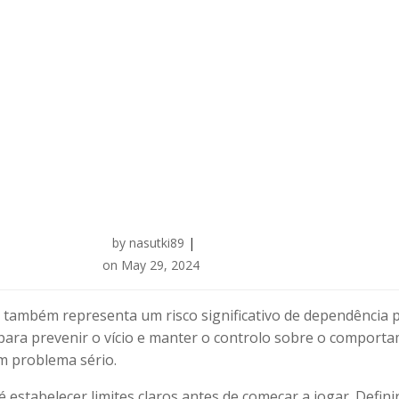
by
nasutki89
|
on
May 29, 2024
também representa um risco significativo de dependência p
 para prevenir o vício e manter o controlo sobre o comporta
um problema sério.
é estabelecer limites claros antes de começar a jogar. Defin