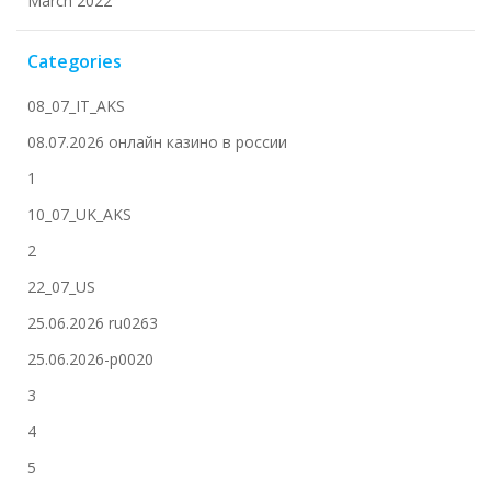
March 2022
Categories
08_07_IT_AKS
08.07.2026 онлайн казино в россии
1
10_07_UK_AKS
2
22_07_US
25.06.2026 ru0263
25.06.2026-p0020
3
4
5