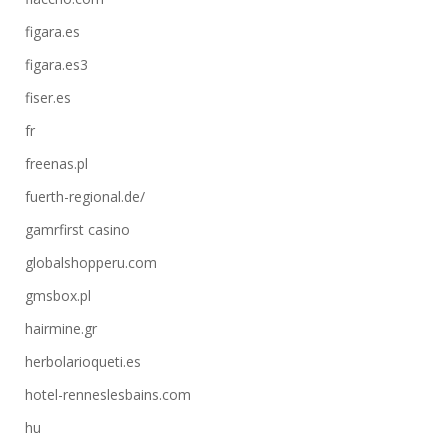
figara.es
figara.es3
fiser.es
fr
freenas.pl
fuerth-regional.de/
gamrfirst casino
globalshopperu.com
gmsbox.pl
hairmine.gr
herbolarioqueti.es
hotel-renneslesbains.com
hu