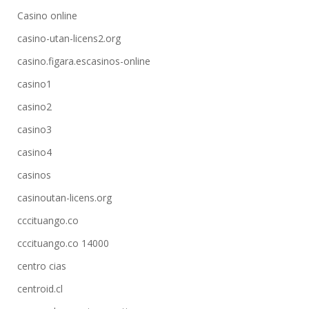
Casino online
casino-utan-licens2.org
casino.figara.escasinos-online
casino1
casino2
casino3
casino4
casinos
casinoutan-licens.org
cccituango.co
cccituango.co 14000
centro cias
centroid.cl