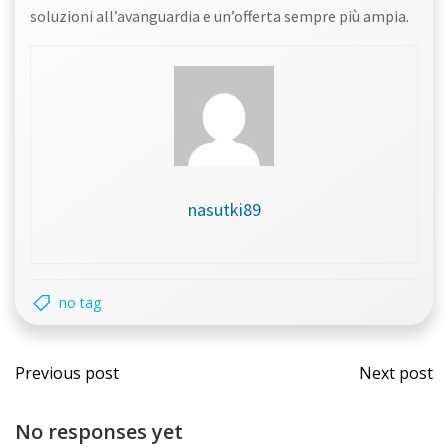
soluzioni all’avanguardia e un’offerta sempre più ampia.
nasutki89
no tag
Post
Post
Previous post
Next post
navigation
navi
No responses yet