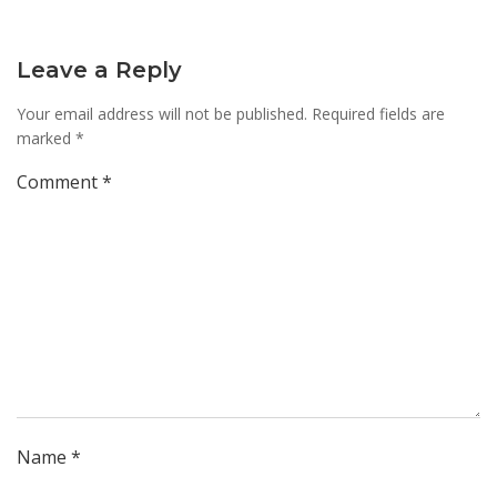
Leave a Reply
Your email address will not be published.
Required fields are
marked
*
Comment
*
Name
*