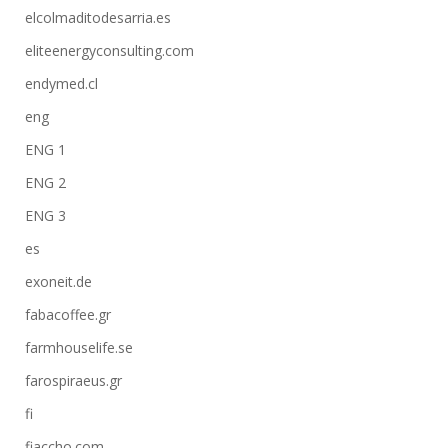
elcolmaditodesarria.es
eliteenergyconsulting.com
endymed.cl
eng
ENG 1
ENG 2
ENG 3
es
exoneit.de
fabacoffee.gr
farmhouselife.se
farospiraeus.gr
fi
fiaccho.com