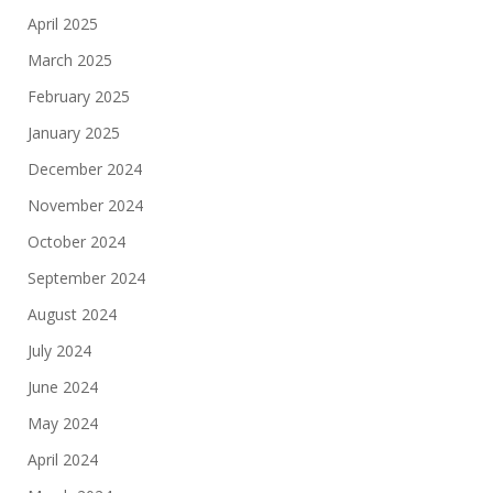
April 2025
March 2025
February 2025
January 2025
December 2024
November 2024
October 2024
September 2024
August 2024
July 2024
June 2024
May 2024
April 2024