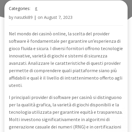
Categories:
it
by
nasutki89
|
on
August 7, 2023
Nel mondo dei casinò online, la scelta del provider
software è fondamentale per garantire un’esperienza di
gioco fluida e sicura. I diversi fornitori offrono tecnologie
innovative, varietà di giochi e sistemi di sicurezza
avanzati. Analizzare le caratteristiche di questi provider
permette di comprendere quali piattaforme siano più
affidabili e qual è il livello di intrattenimento offerto agli
utenti.
I principali provider di software per casinò si distinguono
per la qualità grafica, la varietà di giochi disponibili e la
tecnologia utilizzata per garantire equità e trasparenza.
Molti investono significativamente in algoritmi di
generazione casuale dei numeri (RNG) e in certificazioni