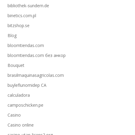
bibliothek-sundern.de
binetics.com.pl
bitzshop.se
Blog
bloomtiendas.com
bloomtiendas.com без анкор
Bouquet
brasilmaquinasagricolas.com
buyleflunomidep CA
calculadora
camposchicken.pe
Casino
Casino online
casino-utan-licens2.org