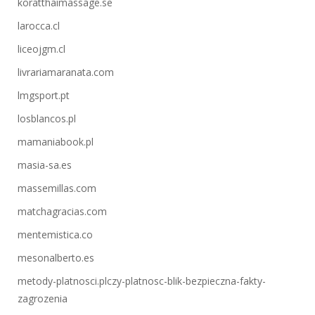
koratthaimassage.se
larocca.cl
liceojgm.cl
livrariamaranata.com
lmgsport.pt
losblancos.pl
mamaniabook.pl
masia-sa.es
massemillas.com
matchagracias.com
mentemistica.co
mesonalberto.es
metody-platnosci.plczy-platnosc-blik-bezpieczna-fakty-
zagrozenia