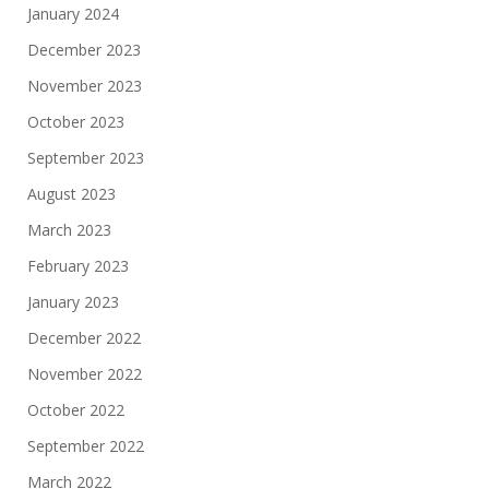
January 2024
December 2023
November 2023
October 2023
September 2023
August 2023
March 2023
February 2023
January 2023
December 2022
November 2022
October 2022
September 2022
March 2022