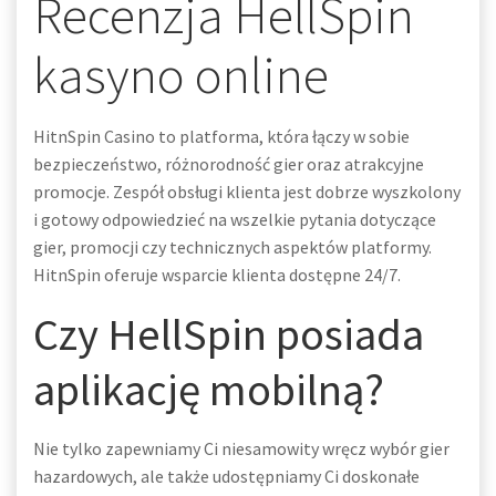
Recenzja HellSpin
kasyno online
HitnSpin Casino to platforma, która łączy w sobie
bezpieczeństwo, różnorodność gier oraz atrakcyjne
promocje. Zespół obsługi klienta jest dobrze wyszkolony
i gotowy odpowiedzieć na wszelkie pytania dotyczące
gier, promocji czy technicznych aspektów platformy.
HitnSpin oferuje wsparcie klienta dostępne 24/7.
Czy HellSpin posiada
aplikację mobilną?
Nie tylko zapewniamy Ci niesamowity wręcz wybór gier
hazardowych, ale także udostępniamy Ci doskonałe