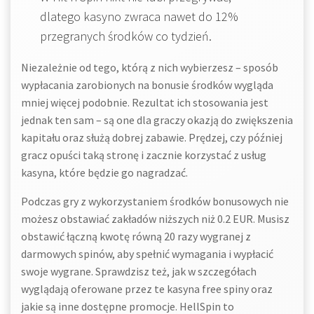
dlatego kasyno zwraca nawet do 12%
przegranych środków co tydzień.
Niezależnie od tego, którą z nich wybierzesz – sposób
wypłacania zarobionych na bonusie środków wygląda
mniej więcej podobnie. Rezultat ich stosowania jest
jednak ten sam – są one dla graczy okazją do zwiększenia
kapitału oraz służą dobrej zabawie. Prędzej, czy później
gracz opuści taką stronę i zacznie korzystać z usług
kasyna, które będzie go nagradzać.
Podczas gry z wykorzystaniem środków bonusowych nie
możesz obstawiać zakładów niższych niż 0.2 EUR. Musisz
obstawić łączną kwotę równą 20 razy wygranej z
darmowych spinów, aby spełnić wymagania i wypłacić
swoje wygrane. Sprawdzisz też, jak w szczegółach
wyglądają oferowane przez te kasyna free spiny oraz
jakie są inne dostępne promocje. HellSpin to