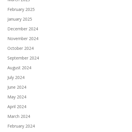
February 2025
January 2025
December 2024
November 2024
October 2024
September 2024
August 2024
July 2024
June 2024
May 2024
April 2024
March 2024
February 2024