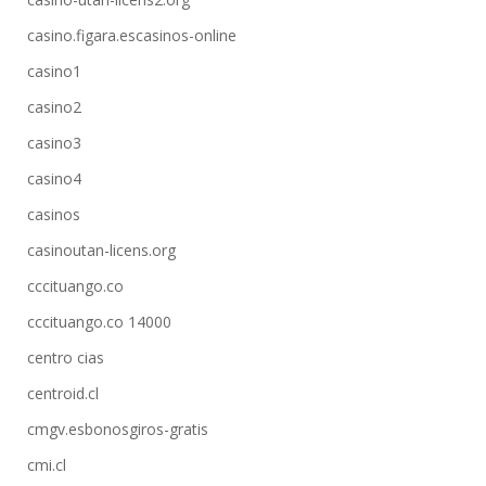
casino.figara.escasinos-online
casino1
casino2
casino3
casino4
casinos
casinoutan-licens.org
cccituango.co
cccituango.co 14000
centro cias
centroid.cl
cmgv.esbonosgiros-gratis
cmi.cl