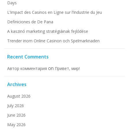
Days
L’Impact des Casinos en Ligne sur l’Industrie du Jeu
Definiciones de De Pana
A kaszinó marketing stratégiáinak fejlődése
Trender inom Online Casinon och Spelmarknaden
Recent Comments
on
Автор комментария
Привет, мир!
Archives
August 2026
July 2026
June 2026
May 2026