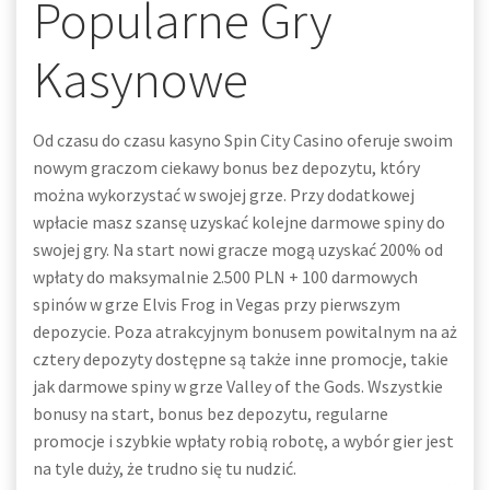
Popularne Gry
Kasynowe
Od czasu do czasu kasyno Spin City Casino oferuje swoim
nowym graczom ciekawy bonus bez depozytu, który
można wykorzystać w swojej grze. Przy dodatkowej
wpłacie masz szansę uzyskać kolejne darmowe spiny do
swojej gry. Na start nowi gracze mogą uzyskać 200% od
wpłaty do maksymalnie 2.500 PLN + 100 darmowych
spinów w grze Elvis Frog in Vegas przy pierwszym
depozycie. Poza atrakcyjnym bonusem powitalnym na aż
cztery depozyty dostępne są także inne promocje, takie
jak darmowe spiny w grze Valley of the Gods. Wszystkie
bonusy na start, bonus bez depozytu, regularne
promocje i szybkie wpłaty robią robotę, a wybór gier jest
na tyle duży, że trudno się tu nudzić.