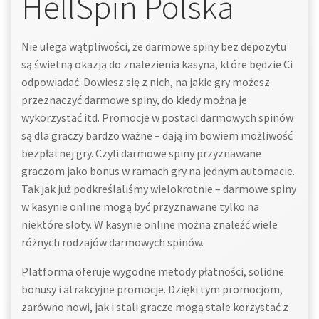
HellSpin Polska
Nie ulega wątpliwości, że darmowe spiny bez depozytu
są świetną okazją do znalezienia kasyna, które będzie Ci
odpowiadać. Dowiesz się z nich, na jakie gry możesz
przeznaczyć darmowe spiny, do kiedy można je
wykorzystać itd. Promocje w postaci darmowych spinów
są dla graczy bardzo ważne – dają im bowiem możliwość
bezpłatnej gry. Czyli darmowe spiny przyznawane
graczom jako bonus w ramach gry na jednym automacie.
Tak jak już podkreślaliśmy wielokrotnie – darmowe spiny
w kasynie online mogą być przyznawane tylko na
niektóre sloty. W kasynie online można znaleźć wiele
różnych rodzajów darmowych spinów.
Platforma oferuje wygodne metody płatności, solidne
bonusy i atrakcyjne promocje. Dzięki tym promocjom,
zarówno nowi, jak i stali gracze mogą stale korzystać z