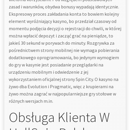
zasad i warunków, obydwa bonusy wypadają identycznie.
Ekspresowy proces zakładania konta to bowiem kolejny
element wyróżniający kasyno, bo przedział czasowy od
momentu podjęcia decyzji o rejestracji do chwili, w której
można wpłacić depozyt i zacząć grać na pieniądze, to
jakieś 30 sekund w porywach do minuty. Rozgrywka za
pośrednictwem strony mobilnej nie wymaga pobierania
dodatkowego oprogramowania, bo jedynym wymogiem
do gry w kasynie jest posiadanie przeglądarki na
urządzeniu mobilnym i odwiedzenie z jej
wykorzystaniem oficjalnej strony Spin City. O kasyno na
żywo dba Evolution i Pragmatic, więc z krupierami na
żywo można zagrać w najpopularniejsze gry stołowe w
różnych wersjach m.in.
Obsługa Klienta W