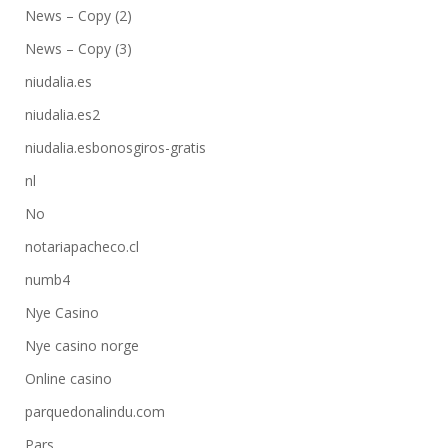
News – Copy (2)
News – Copy (3)
niudalia.es
niudalia.es2
niudalia.esbonosgiros-gratis
nl
No
notariapacheco.cl
numb4
Nye Casino
Nye casino norge
Online casino
parquedonalindu.com
Pars