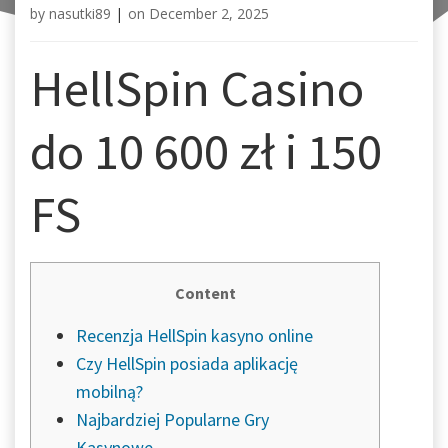
by
nasutki89
|
on
December 2, 2025
HellSpin Casino ️
do 10 600 zł i 150
FS
Content
Recenzja HellSpin kasyno online
Czy HellSpin posiada aplikację
mobilną?
Najbardziej Popularne Gry
Kasynowe