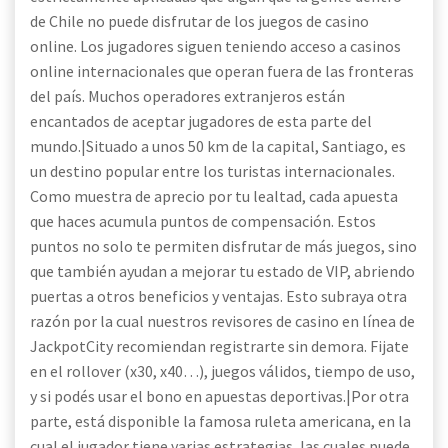
de Chile no puede disfrutar de los juegos de casino
online. Los jugadores siguen teniendo acceso a casinos
online internacionales que operan fuera de las fronteras
del país. Muchos operadores extranjeros están
encantados de aceptar jugadores de esta parte del
mundo.|Situado a unos 50 km de la capital, Santiago, es
un destino popular entre los turistas internacionales.
Como muestra de aprecio por tu lealtad, cada apuesta
que haces acumula puntos de compensación. Estos
puntos no solo te permiten disfrutar de más juegos, sino
que también ayudan a mejorar tu estado de VIP, abriendo
puertas a otros beneficios y ventajas. Esto subraya otra
razón por la cual nuestros revisores de casino en línea de
JackpotCity recomiendan registrarte sin demora. Fijate
en el rollover (x30, x40…), juegos válidos, tiempo de uso,
y si podés usar el bono en apuestas deportivas.|Por otra
parte, está disponible la famosa ruleta americana, en la
cual el jugador tiene varias estrategias, las cuales puede