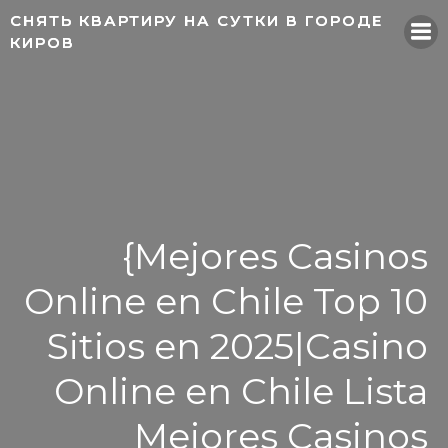
Skip
СНЯТЬ КВАРТИРУ НА СУТКИ В ГОРОДЕ
СНЯТЬ КВАРТИРУ НА СУТКИ В ГОРОДЕ
to
КИРОВ
КИРОВ
content
{Mejores Casinos
Online en Chile Top 10
Sitios en 2025|Casino
Online en Chile Lista
Mejores Casinos