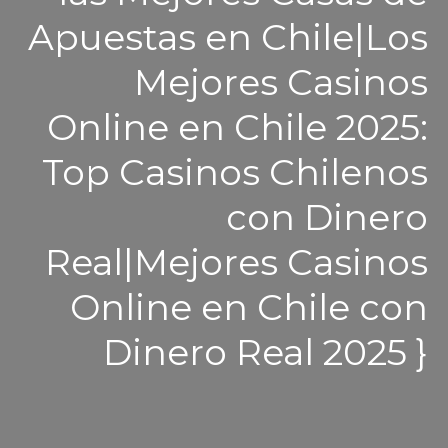
Apuestas en Chile|Los
Mejores Casinos
Online en Chile 2025:
Top Casinos Chilenos
con Dinero
Real|Mejores Casinos
Online en Chile con
Dinero Real 2025 ️}