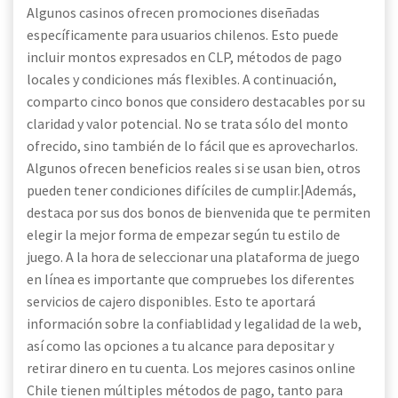
Algunos casinos ofrecen promociones diseñadas
específicamente para usuarios chilenos. Esto puede
incluir montos expresados en CLP, métodos de pago
locales y condiciones más flexibles. A continuación,
comparto cinco bonos que considero destacables por su
claridad y valor potencial. No se trata sólo del monto
ofrecido, sino también de lo fácil que es aprovecharlos.
Algunos ofrecen beneficios reales si se usan bien, otros
pueden tener condiciones difíciles de cumplir.|Además,
destaca por sus dos bonos de bienvenida que te permiten
elegir la mejor forma de empezar según tu estilo de
juego. A la hora de seleccionar una plataforma de juego
en línea es importante que compruebes los diferentes
servicios de cajero disponibles. Esto te aportará
información sobre la confiablidad y legalidad de la web,
así como las opciones a tu alcance para depositar y
retirar dinero en tu cuenta. Los mejores casinos online
Chile tienen múltiples métodos de pago, tanto para