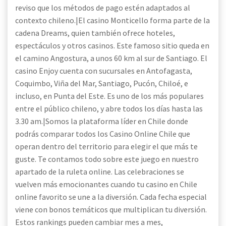
reviso que los métodos de pago estén adaptados al
contexto chileno.|El casino Monticello forma parte de la
cadena Dreams, quien también ofrece hoteles,
espectáculos y otros casinos. Este famoso sitio queda en
el camino Angostura, a unos 60 km al sur de Santiago. El
casino Enjoy cuenta con sucursales en Antofagasta,
Coquimbo, Viña del Mar, Santiago, Pucón, Chiloé, e
incluso, en Punta del Este. Es uno de los más populares
entre el público chileno, y abre todos los días hasta las
3.30 am.|Somos la plataforma líder en Chile donde
podrás comparar todos los Casino Online Chile que
operan dentro del territorio para elegir el que más te
guste. Te contamos todo sobre este juego en nuestro
apartado de la ruleta online. Las celebraciones se
vuelven más emocionantes cuando tu casino en Chile
online favorito se une a la diversión. Cada fecha especial
viene con bonos temáticos que multiplican tu diversión.
Estos rankings pueden cambiar mes a mes,