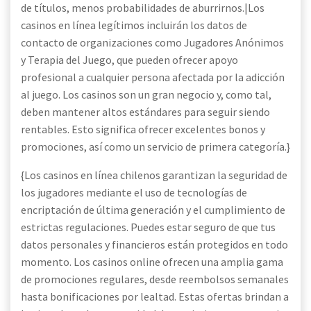
de títulos, menos probabilidades de aburrirnos.|Los
casinos en línea legítimos incluirán los datos de
contacto de organizaciones como Jugadores Anónimos
y Terapia del Juego, que pueden ofrecer apoyo
profesional a cualquier persona afectada por la adicción
al juego. Los casinos son un gran negocio y, como tal,
deben mantener altos estándares para seguir siendo
rentables. Esto significa ofrecer excelentes bonos y
promociones, así como un servicio de primera categoría.}
{Los casinos en línea chilenos garantizan la seguridad de
los jugadores mediante el uso de tecnologías de
encriptación de última generación y el cumplimiento de
estrictas regulaciones. Puedes estar seguro de que tus
datos personales y financieros están protegidos en todo
momento. Los casinos online ofrecen una amplia gama
de promociones regulares, desde reembolsos semanales
hasta bonificaciones por lealtad. Estas ofertas brindan a