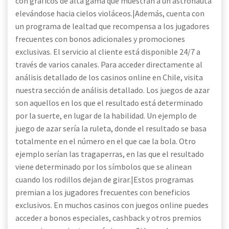
con gráficos de alta gama que muestran a un astronauta
elevándose hacia cielos violáceos.|Además, cuenta con
un programa de lealtad que recompensa a los jugadores
frecuentes con bonos adicionales y promociones
exclusivas. El servicio al cliente está disponible 24/7 a
través de varios canales. Para acceder directamente al
análisis detallado de los casinos online en Chile, visita
nuestra sección de análisis detallado. Los juegos de azar
son aquellos en los que el resultado está determinado
por la suerte, en lugar de la habilidad. Un ejemplo de
juego de azar sería la ruleta, donde el resultado se basa
totalmente en el número en el que cae la bola. Otro
ejemplo serían las tragaperras, en las que el resultado
viene determinado por los símbolos que se alinean
cuando los rodillos dejan de girar.|Estos programas
premian a los jugadores frecuentes con beneficios
exclusivos. En muchos casinos con juegos online puedes
acceder a bonos especiales, cashback y otros premios