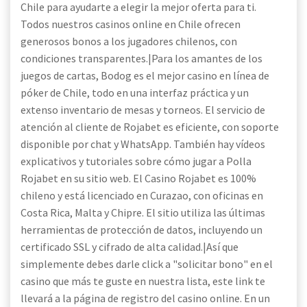
Chile para ayudarte a elegir la mejor oferta para ti.
Todos nuestros casinos online en Chile ofrecen
generosos bonos a los jugadores chilenos, con
condiciones transparentes.|Para los amantes de los
juegos de cartas, Bodog es el mejor casino en línea de
póker de Chile, todo en una interfaz práctica y un
extenso inventario de mesas y torneos. El servicio de
atención al cliente de Rojabet es eficiente, con soporte
disponible por chat y WhatsApp. También hay vídeos
explicativos y tutoriales sobre cómo jugar a Polla
Rojabet en su sitio web. El Casino Rojabet es 100%
chileno y está licenciado en Curazao, con oficinas en
Costa Rica, Malta y Chipre. El sitio utiliza las últimas
herramientas de protección de datos, incluyendo un
certificado SSL y cifrado de alta calidad.|Así que
simplemente debes darle click a "solicitar bono" en el
casino que más te guste en nuestra lista, este link te
llevará a la página de registro del casino online. En un