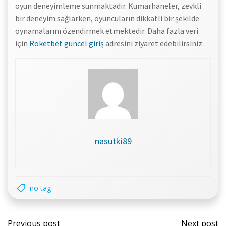
oyun deneyimleme sunmaktadır. Kumarhaneler, zevkli
bir deneyim sağlarken, oyuncuların dikkatli bir şekilde
oynamalarını özendirmek etmektedir. Daha fazla veri
için
Roketbet güncel giriş
adresini ziyaret edebilirsiniz.
nasutki89
no tag
Post
Post
Previous post
Next post