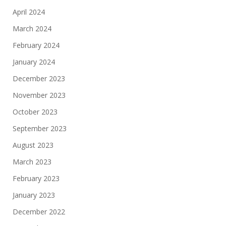
April 2024
March 2024
February 2024
January 2024
December 2023
November 2023
October 2023
September 2023
August 2023
March 2023
February 2023
January 2023
December 2022