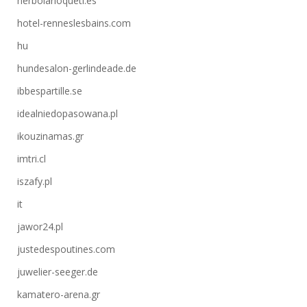
herbolarioqueti.es
hotel-renneslesbains.com
hu
hundesalon-gerlindeade.de
ibbespartille.se
idealniedopasowana.pl
ikouzinamas.gr
imtri.cl
iszafy.pl
it
jawor24.pl
justedespoutines.com
juwelier-seeger.de
kamatero-arena.gr