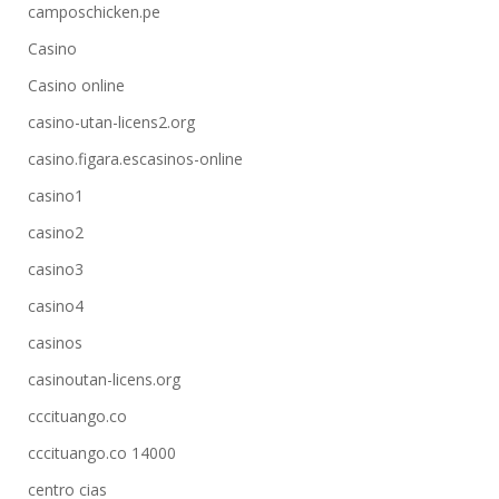
camposchicken.pe
Casino
Casino online
casino-utan-licens2.org
casino.figara.escasinos-online
casino1
casino2
casino3
casino4
casinos
casinoutan-licens.org
cccituango.co
cccituango.co 14000
centro cias