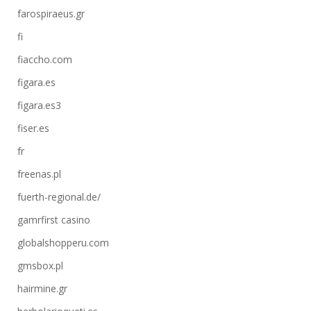
farospiraeus.gr
fi
fiaccho.com
figara.es
figara.es3
fiser.es
fr
freenas.pl
fuerth-regional.de/
gamrfirst casino
globalshopperu.com
gmsbox.pl
hairmine.gr