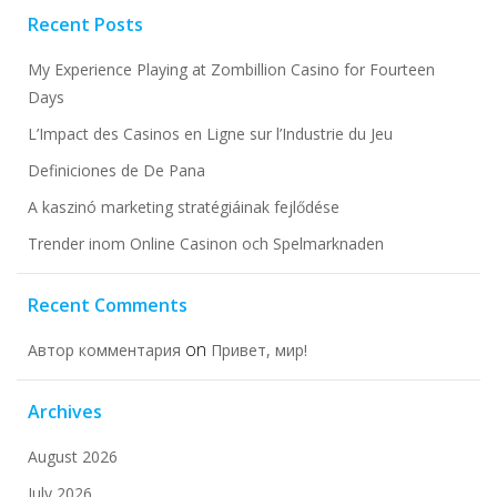
Recent Posts
My Experience Playing at Zombillion Casino for Fourteen
Days
L’Impact des Casinos en Ligne sur l’Industrie du Jeu
Definiciones de De Pana
A kaszinó marketing stratégiáinak fejlődése
Trender inom Online Casinon och Spelmarknaden
Recent Comments
on
Автор комментария
Привет, мир!
Archives
August 2026
July 2026