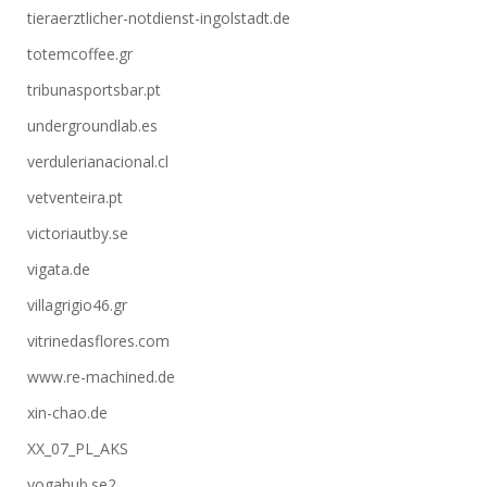
tieraerztlicher-notdienst-ingolstadt.de
totemcoffee.gr
tribunasportsbar.pt
undergroundlab.es
verdulerianacional.cl
vetventeira.pt
victoriautby.se
vigata.de
villagrigio46.gr
vitrinedasflores.com
www.re-machined.de
xin-chao.de
XX_07_PL_AKS
yogahub.se2