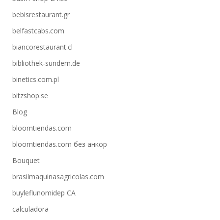
bebisrestaurant.gr
belfastcabs.com
biancorestaurant.cl
bibliothek-sundern.de
binetics.com.pl
bitzshop.se
Blog
bloomtiendas.com
bloomtiendas.com без анкор
Bouquet
brasilmaquinasagricolas.com
buyleflunomidep CA
calculadora