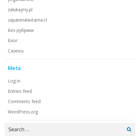
zalukajmy.pl
zapaterialastarria.cl
Без рубрики
Блог
Сasinos
Meta
Log in
Entries feed
Comments feed
WordPress.org
Search
for: