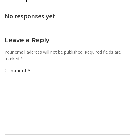
navigation
navi
No responses yet
Leave a Reply
Your email address will not be published.
Required fields are
marked
*
Comment
*