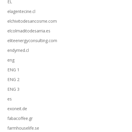
EL
elagentecine.cl
elchivitodesancosme.com
elcolmaditodesarria.es
eliteenergyconsulting.com
endymed.cl
eng
ENG 1
ENG 2
ENG 3
es
exoneit.de
fabacoffee.gr
farmhouselife.se