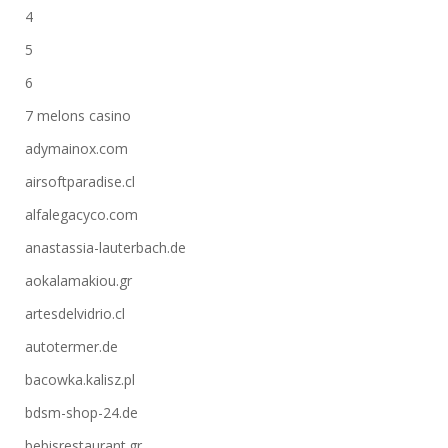
4
5
6
7 melons casino
adymainox.com
airsoftparadise.cl
alfalegacyco.com
anastassia-lauterbach.de
aokalamakiou.gr
artesdelvidrio.cl
autotermer.de
bacowka.kalisz.pl
bdsm-shop-24.de
bebisrestaurant.gr