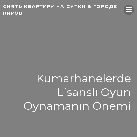
Skip
СНЯТЬ КВАРТИРУ НА СУТКИ В ГОРОДЕ
СНЯТЬ КВАРТИРУ НА СУТКИ В ГОРОДЕ
to
КИРОВ
КИРОВ
content
Kumarhanelerde
Lisanslı Oyun
Oynamanın Önemi