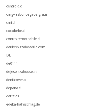
centroid.cl
cmgv.esbonosgiros-gratis
cmi.cl
cocobebe.cl
controlremotochile.cl
darilospizzaboadilla.com
DE
de0111
dejespizzahouse.se
denticover.pl
depana.cl
eatfit.es
edeka-halmschlag.de