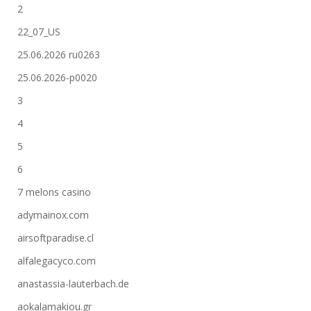
2
22_07_US
25.06.2026 ru0263
25.06.2026-p0020
3
4
5
6
7 melons casino
adymainox.com
airsoftparadise.cl
alfalegacyco.com
anastassia-lauterbach.de
aokalamakiou.gr