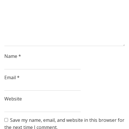
Name
*
Email
*
Website
Save my name, email, and website in this browser for
the next time I comment.