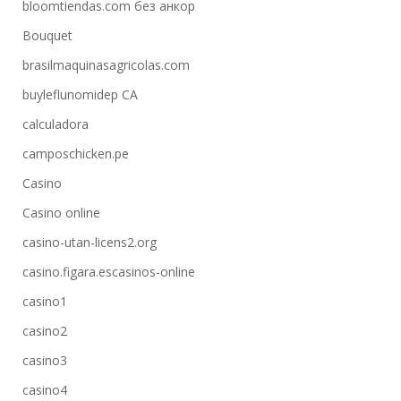
bloomtiendas.com без анкор
Bouquet
brasilmaquinasagricolas.com
buyleflunomidep CA
calculadora
camposchicken.pe
Casino
Casino online
casino-utan-licens2.org
casino.figara.escasinos-online
casino1
casino2
casino3
casino4