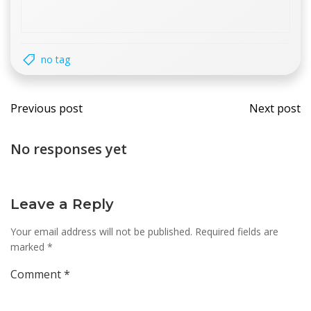
no tag
Post
Post
Previous post
Next post
navigation
navi
No responses yet
Leave a Reply
Your email address will not be published.
Required fields are
marked
*
Comment
*