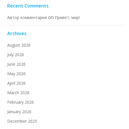
Recent Comments
on
Автор комментария
Привет, мир!
Archives
August 2026
July 2026
June 2026
May 2026
April 2026
March 2026
February 2026
January 2026
December 2025