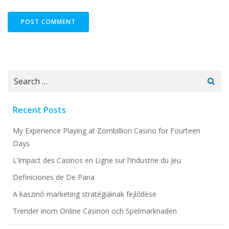
Search
for:
Recent Posts
My Experience Playing at Zombillion Casino for Fourteen
Days
L’Impact des Casinos en Ligne sur l’Industrie du Jeu
Definiciones de De Pana
A kaszinó marketing stratégiáinak fejlődése
Trender inom Online Casinon och Spelmarknaden