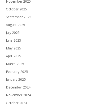
November 2025
October 2025
September 2025
August 2025
July 2025
June 2025
May 2025
April 2025
March 2025
February 2025
January 2025
December 2024
November 2024
October 2024