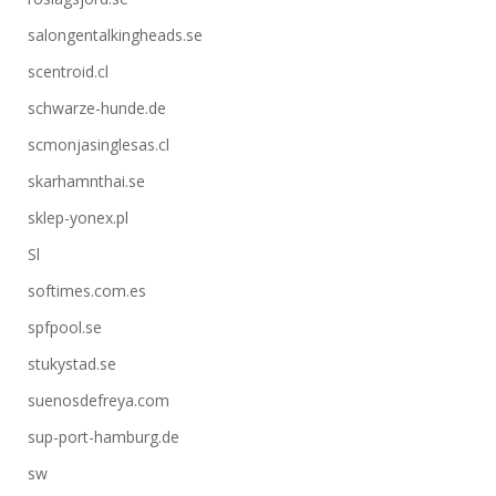
salongentalkingheads.se
scentroid.cl
schwarze-hunde.de
scmonjasinglesas.cl
skarhamnthai.se
sklep-yonex.pl
Sl
softimes.com.es
spfpool.se
stukystad.se
suenosdefreya.com
sup-port-hamburg.de
sw