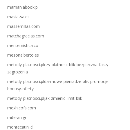
mamaniabook.pl
masia-sa.es
massemillas.com
matchagracias.com
mentemistica.co
mesonalberto.es
metody-platnosci.plczy-platnosc-blik-bezpieczna-fakty-
zagrozenia
metody-platnosci.pldarmowe-pieniadze-blik-promocje-
bonusy-oferty
metody-platnosci.pljak-zmienic-limit-blik
mexhicofs.com
miteran.gr
montecatini.cl