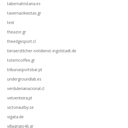
tabernatristana.es
tavernaokwstas.gr
text
theazor.gr
theedgesport.cl
tieraerztlicher-notdienst-ingolstadt.de
totemcoffee.gr
tribunasportsbar.pt
undergroundlab.es
verdulerianacional.cl
vetventeira.pt
victoriautby.se
vigata.de
villagrigio46.gr