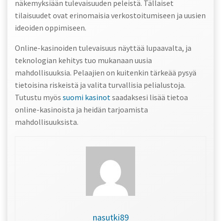
näkemyksiään tulevaisuuden peleistä. Tällaiset
tilaisuudet ovat erinomaisia verkostoitumiseen ja uusien
ideoiden oppimiseen.
Online-kasinoiden tulevaisuus näyttää lupaavalta, ja
teknologian kehitys tuo mukanaan uusia
mahdollisuuksia. Pelaajien on kuitenkin tärkeää pysyä
tietoisina riskeistä ja valita turvallisia pelialustoja.
Tutustu myös
suomi kasinot
saadaksesi lisää tietoa
online-kasinoista ja heidän tarjoamista
mahdollisuuksista.
nasutki89